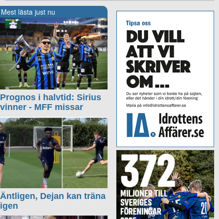
Mest lästa just nu
Prognos i halvtid: Sirius
vinner - MFF missar
Äntligen, Dejan kan träna
igen