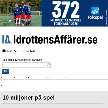
Mail
070 - 5647374
Sök bland 12.000 artiklar i arkivet:
Nyheter
Krönikor
Sport & spel
Nyhetsbrev
Arkiv
Om Idrottens Affärer
10 miljoner på spel