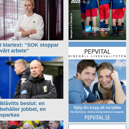
I klartext: "SOK stoppar
vårt arbete"
Blåvitts beslut: en
behåller jobbet, en
sparkas