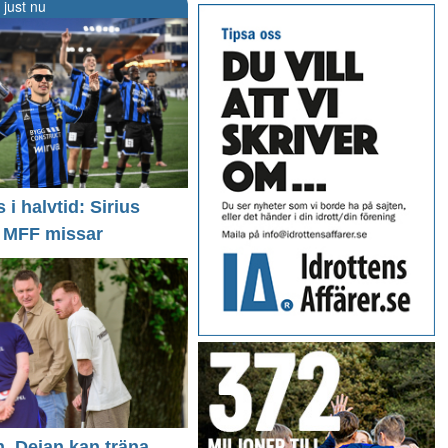
 just nu
i halvtid: Sirius
- MFF missar
n, Dejan kan träna