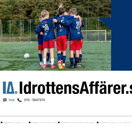
Mail
070 - 5647374
Nyheter
Krönikor
Sport & spel
Nyhetsbr