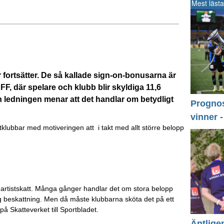
Mest lästa
 fortsätter. De så kallade sign-on-bonusarna är
F, där spelare och klubb blir skyldiga 11,6
h ledningen menar att det handlar om betydligt
Prognos 
vinner 
tklubbar med motiveringen att i takt med allt större belopp
ed artistskatt. Många gånger handlar det om stora belopp
g beskattning. Men då måste klubbarna sköta det på ett
å Skatteverket till Sportbladet.
Äntlige