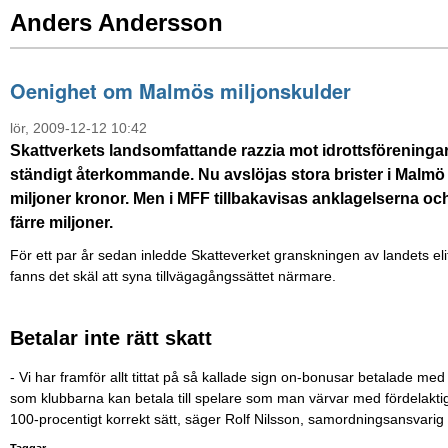
Anders Andersson
Oenighet om Malmös miljonskulder
lör, 2009-12-12 10:42
Skattverkets landsomfattande razzia mot idrottsföreningar
ständigt återkommande. Nu avslöjas stora brister i Malmö F
miljoner kronor. Men i MFF tillbakavisas anklagelserna oc
färre miljoner.
För ett par år sedan inledde Skatteverket granskningen av landets eli
fanns det skäl att syna tillvägagångssättet närmare.
Betalar inte rätt skatt
- Vi har framför allt tittat på så kallade sign on-bonusar betalade m
som klubbarna kan betala till spelare som man värvar med fördelakti
100-procentigt korrekt sätt, säger Rolf Nilsson, samordningsansvarig p
Taggar