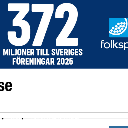
ev
Arkiv
Om Idrottens Affärer