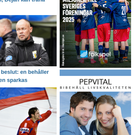
 beslut: en behåller
 en sparkas