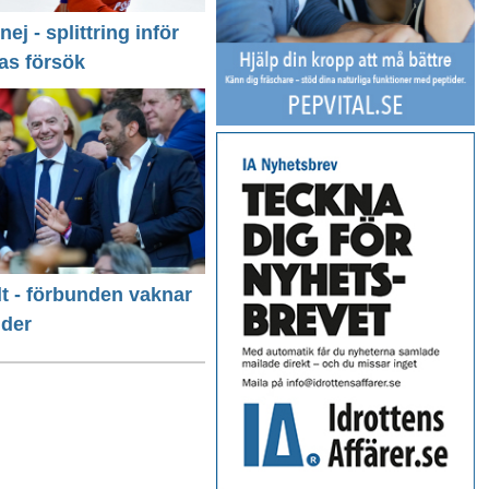
 nej - splittring inför
as försök
llt - förbunden vaknar
nder