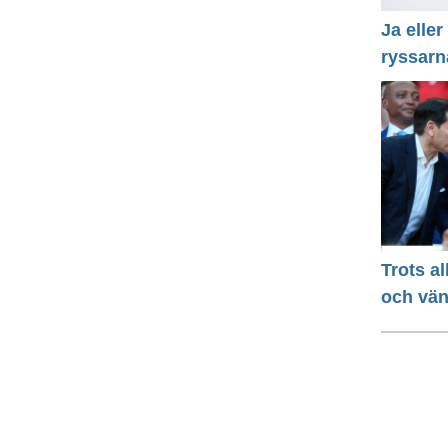
Ja eller
ryssarn
Trots a
och vä