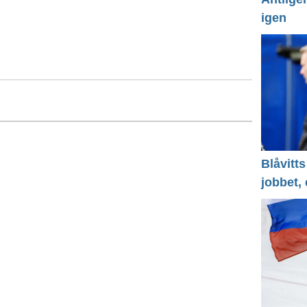
igen
Blåvitts
jobbet,