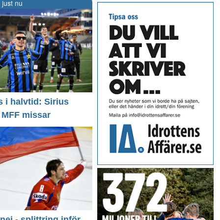
 just nu
i halvtid: Sirius
- MFF missar
 nej - splittring inför