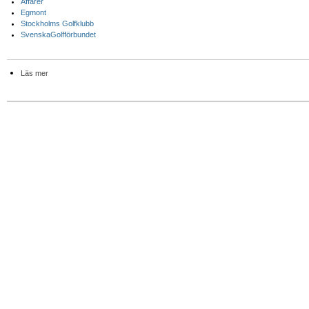
Affärer
Egmont
Stockholms Golfklubb
SvenskaGolfförbundet
Läs mer