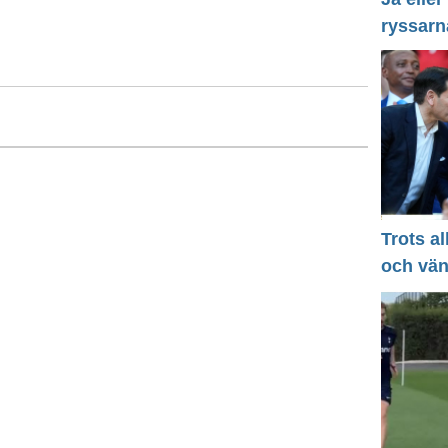
ryssarn
Trots a
och vä