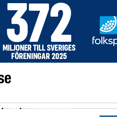
ev
Arkiv
Om Idrottens Affärer