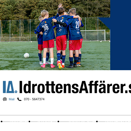
Mail
070 - 5647374
Nyheter
Krönikor
Sport & spel
Nyhetsbr