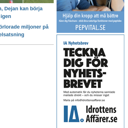
n, Dejan kan börja
 igen
förlorade miljoner på
elsatsning