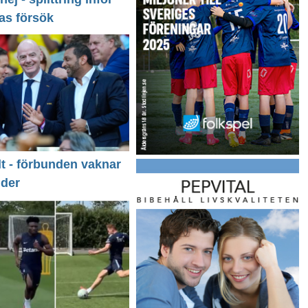
as försök
llt - förbunden vaknar
nder