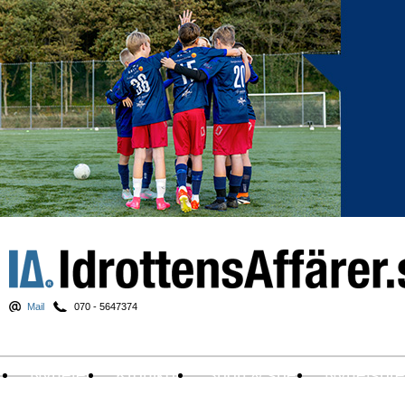
Mail
070 - 5647374
Nyheter
Krönikor
Sport & spel
Nyhetsbr