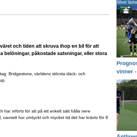
Mest lästa
äret och tiden att skruva ihop en bil för att
iga belöningar, påkostade satsningar, eller stora
Prognos 
vinner 
tag: Bridgestone, världens största däck- och
up.
 har införts för att på ett enkelt sätt hålla nere
, oavsett hur omtyckt och mycket tid det har krävts för 8
Äntlige