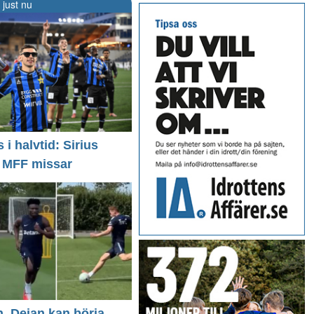
 just nu
i halvtid: Sirius
- MFF missar
n, Dejan kan börja