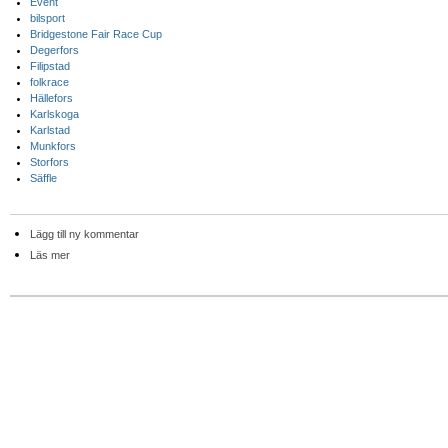
Event
bilsport
Bridgestone Fair Race Cup
Degerfors
Filipstad
folkrace
Hällefors
Karlskoga
Karlstad
Munkfors
Storfors
Säffle
Lägg till ny kommentar
Läs mer