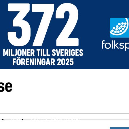
ev
Arkiv
Om Idrottens Affärer