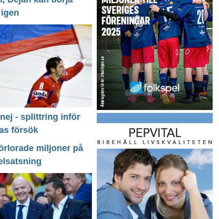
 igen
 nej - splittring inför
as försök
förlorade miljoner på
elsatsning