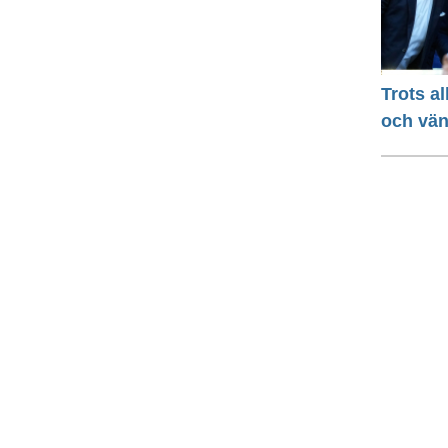
Trots a
och vä