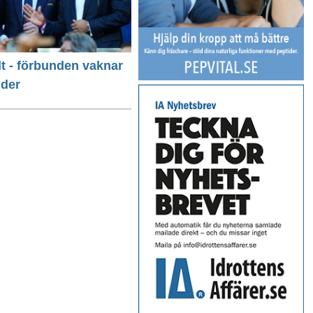
llt - förbunden vaknar
nder