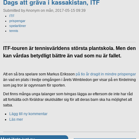
Dags att gräva i kassakistan, ITF
Submitted by Anonym on mån, 2017-05-15 09:39
ITF
prispengar
spelarlöner
tennis
ITF-touren är tennisvärldens största plantskola. Men den
kan vårdas betydligt bättre än vad som nu är fallet.
Att en så bra spelare som Markus Eriksson
på tio år dragit in mindre prispengar
än vad en plats i tredje omgången i årets Wimbledon ger visar på en fördelning
som jag tror är ogynnsam för sporten.
Det finns många unga talanger som tvingas lägga av eftersom de inte har råd
att fortsätta och föräldrar skuldsätter sig för att deras barn ska ha möjlighet att
satsa.
Lägg till ny kommentar
Läs mer