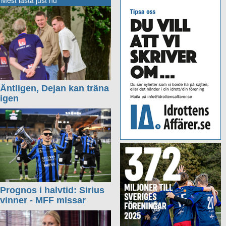
Mest lästa just nu
Äntligen, Dejan kan träna
igen
Prognos i halvtid: Sirius
vinner - MFF missar