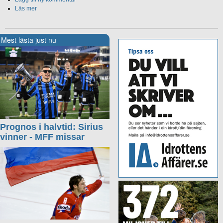
Läs mer
Mest lästa just nu
Prognos i halvtid: Sirius
vinner - MFF missar