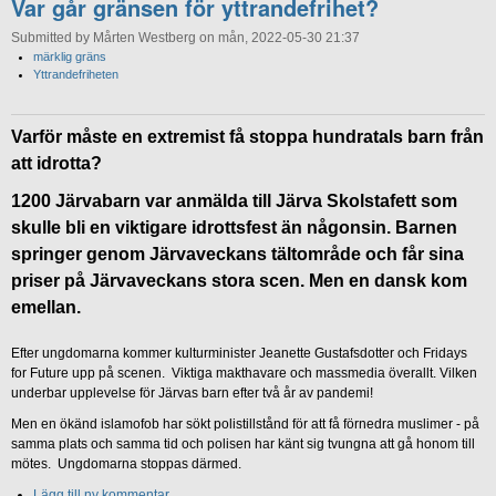
Var går gränsen för yttrandefrihet?
Submitted by Mårten Westberg on mån, 2022-05-30 21:37
märklig gräns
Yttrandefriheten
Varför måste en extremist få stoppa hundratals barn från
att idrotta?
1200 Järvabarn var anmälda till Järva Skolstafett som
skulle bli en viktigare idrottsfest än någonsin. Barnen
springer genom Järvaveckans tältområde och får sina
priser på Järvaveckans stora scen. Men en dansk kom
emellan.
Efter ungdomarna kommer kulturminister Jeanette Gustafsdotter och Fridays
for Future upp på scenen. Viktiga makthavare och massmedia överallt. Vilken
underbar upplevelse för Järvas barn efter två år av pandemi!
Men en ökänd islamofob har sökt polistillstånd för att få förnedra muslimer - på
samma plats och samma tid och polisen har känt sig tvungna att gå honom till
mötes. Ungdomarna stoppas därmed.
Lägg till ny kommentar