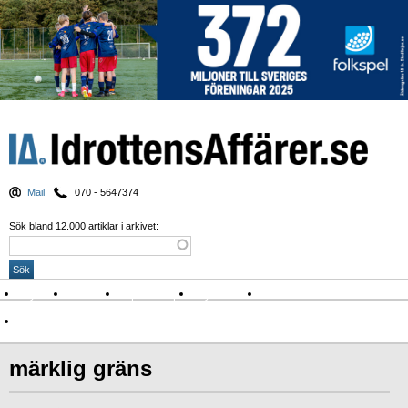
Mail
070 - 5647374
Sök bland 12.000 artiklar i arkivet:
Nyheter
Krönikor
Sport & spel
Nyhetsbrev
Arkiv
Om Idrottens Affärer
märklig gräns