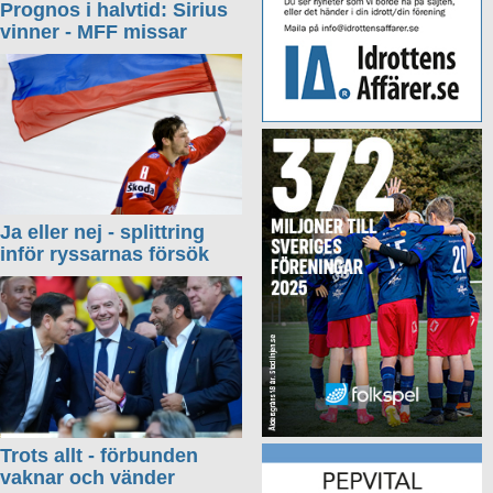
Prognos i halvtid: Sirius
vinner - MFF missar
Ja eller nej - splittring
inför ryssarnas försök
Trots allt - förbunden
vaknar och vänder