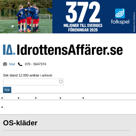
Mail
070 - 5647374
Sök bland 12.000 artiklar i arkivet:
Nyheter
Krönikor
Sport & spel
Nyhetsbrev
Arkiv
Om Idrottens Affärer
OS-kläder