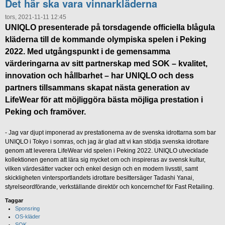
Det här ska vara vinnarkläderna
tors, 2021-11-11 12:45
UNIQLO presenterade på torsdagende officiella blågula
kläderna till de kommande olympiska spelen i Peking
2022. Med utgångspunkt i de gemensamma
värderingarna av sitt partnerskap med SOK – kvalitet,
innovation och hållbarhet – har UNIQLO och dess
partners tillsammans skapat nästa generation av
LifeWear för att möjliggöra bästa möjliga prestation i
Peking och framöver.
- Jag var djupt imponerad av prestationerna av de svenska idrottarna som bar
UNIQLO i Tokyo i somras, och jag är glad att vi kan stödja svenska idrottare
genom att leverera LifeWear vid spelen i Peking 2022. UNIQLO utvecklade
kollektionen genom att lära sig mycket om och inspireras av svensk kultur,
vilken värdesätter vacker och enkel design och en modern livsstil, samt
skickligheten vintersportlandets idrottare besittersäger Tadashi Yanai,
styrelseordförande, verkställande direktör och koncernchef för Fast Retailing.
Taggar
Sponsring
OS-kläder
SOK