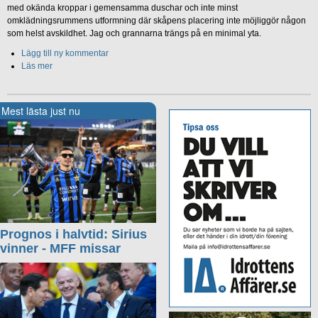
med okända kroppar i gemensamma duschar och inte minst
omklädningsrummens utformning där skåpens placering inte möjliggör någon
som helst avskildhet. Jag och grannarna trängs på en minimal yta.
Lägg till ny kommentar
Läs mer
Mest lästa just nu
Prognos i halvtid: Sirius
vinner - MFF missar