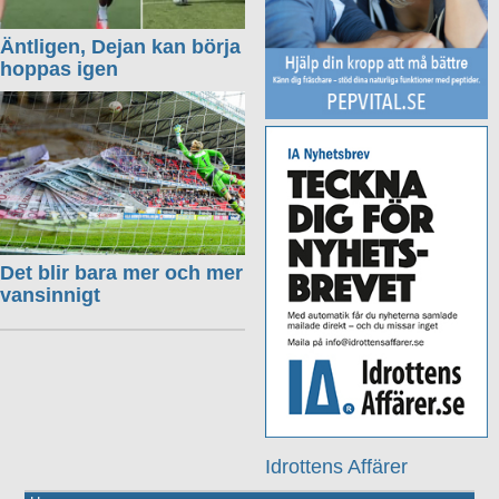
Äntligen, Dejan kan börja
hoppas igen
Det blir bara mer och mer
vansinnigt
Idrottens Affärer