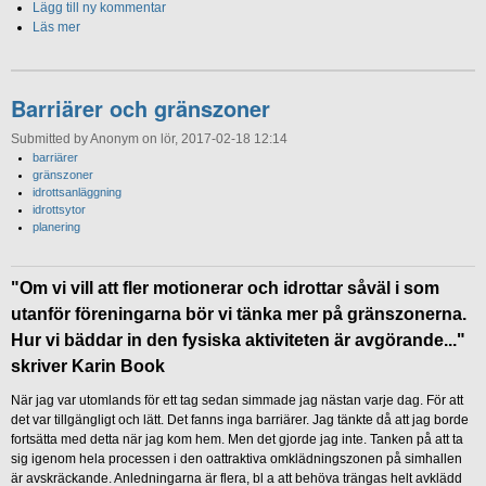
Lägg till ny kommentar
Läs mer
Barriärer och gränszoner
Submitted by Anonym on lör, 2017-02-18 12:14
barriärer
gränszoner
idrottsanläggning
idrottsytor
planering
"Om vi vill att fler motionerar och idrottar såväl i som
utanför föreningarna bör vi tänka mer på gränszonerna.
Hur vi bäddar in den fysiska aktiviteten är avgörande..."
skriver Karin Book
När jag var utomlands för ett tag sedan simmade jag nästan varje dag. För att
det var tillgängligt och lätt. Det fanns inga barriärer. Jag tänkte då att jag borde
fortsätta med detta när jag kom hem. Men det gjorde jag inte. Tanken på att ta
sig igenom hela processen i den oattraktiva omklädningszonen på simhallen
är avskräckande. Anledningarna är flera, bl a att behöva trängas helt avklädd