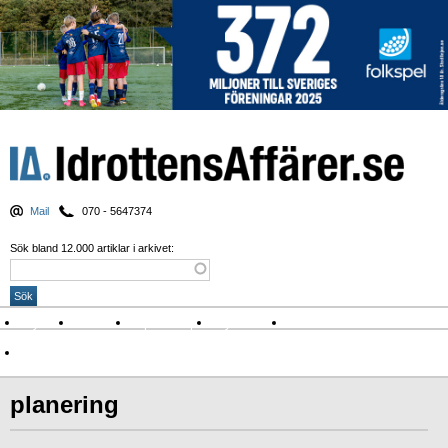
Mail
070 - 5647374
Sök bland 12.000 artiklar i arkivet:
Nyheter
Krönikor
Sport & spel
Nyhetsbrev
Arkiv
Om Idrottens Affärer
planering