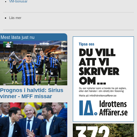
VM-bonusar
Läs mer
Mest lästa just nu
Prognos i halvtid: Sirius
vinner - MFF missar