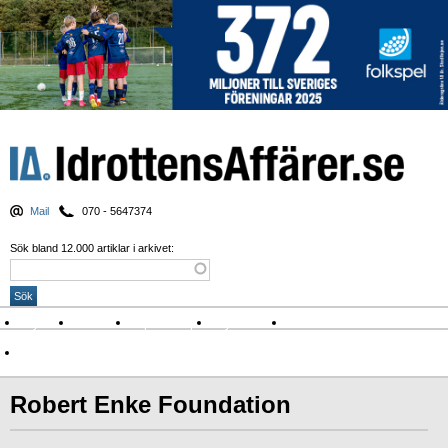
Mail
070 - 5647374
Sök bland 12.000 artiklar i arkivet:
Nyheter
Krönikor
Sport & spel
Nyhetsbrev
Arkiv
Om Idrottens Affärer
Robert Enke Foundation