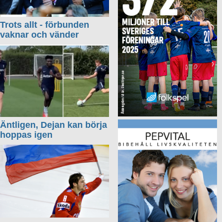
Trots allt - förbunden
vaknar och vänder
Äntligen, Dejan kan börja
hoppas igen