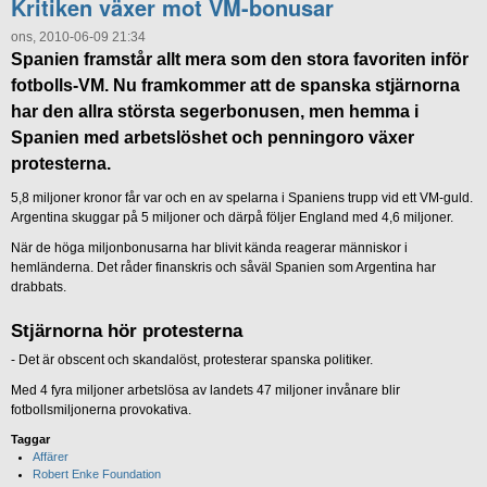
Kritiken växer mot VM-bonusar
ons, 2010-06-09 21:34
Spanien framstår allt mera som den stora favoriten inför
fotbolls-VM. Nu framkommer att de spanska stjärnorna
har den allra största segerbonusen, men hemma i
Spanien med arbetslöshet och penningoro växer
protesterna.
5,8 miljoner kronor får var och en av spelarna i Spaniens trupp vid ett VM-guld.
Argentina skuggar på 5 miljoner och därpå följer England med 4,6 miljoner.
När de höga miljonbonusarna har blivit kända reagerar människor i
hemländerna. Det råder finanskris och såväl Spanien som Argentina har
drabbats.
Stjärnorna hör protesterna
- Det är obscent och skandalöst, protesterar spanska politiker.
Med 4 fyra miljoner arbetslösa av landets 47 miljoner invånare blir
fotbollsmiljonerna provokativa.
Taggar
Affärer
Robert Enke Foundation