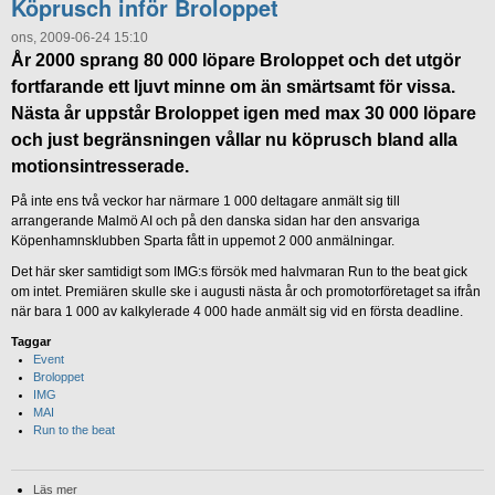
Köprusch inför Broloppet
ons, 2009-06-24 15:10
År 2000 sprang 80 000 löpare Broloppet och det utgör
fortfarande ett ljuvt minne om än smärtsamt för vissa.
Nästa år uppstår Broloppet igen med max 30 000 löpare
och just begränsningen vållar nu köprusch bland alla
motionsintresserade.
På inte ens två veckor har närmare 1 000 deltagare anmält sig till
arrangerande Malmö AI och på den danska sidan har den ansvariga
Köpenhamnsklubben Sparta fått in uppemot 2 000 anmälningar.
Det här sker samtidigt som IMG:s försök med halvmaran Run to the beat gick
om intet. Premiären skulle ske i augusti nästa år och promotorföretaget sa ifrån
när bara 1 000 av kalkylerade 4 000 hade anmält sig vid en första deadline.
Taggar
Event
Broloppet
IMG
MAI
Run to the beat
Läs mer