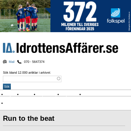
Mail
070 - 5647374
Sök bland 12.000 artiklar i arkivet:
Nyheter
Krönikor
Sport & spel
Nyhetsbrev
Arkiv
Om Idrottens Affärer
Run to the beat