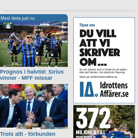
Mest lästa just nu
Prognos i halvtid: Sirius
vinner - MFF missar
Trots allt - förbunden