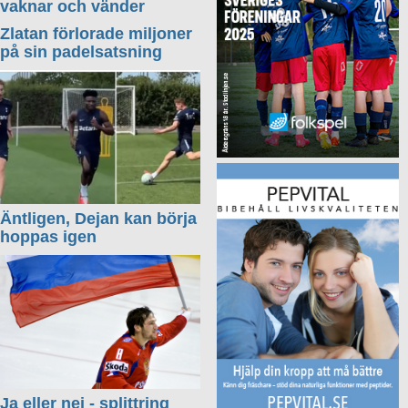
vaknar och vänder
Zlatan förlorade miljoner
på sin padelsatsning
Äntligen, Dejan kan börja
hoppas igen
Ja eller nej - splittring