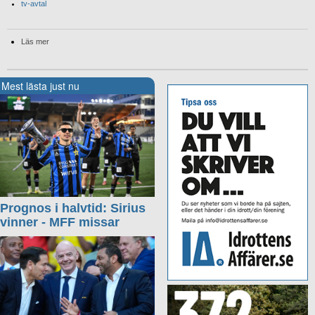
tv-avtal
Läs mer
Mest lästa just nu
Prognos i halvtid: Sirius
vinner - MFF missar