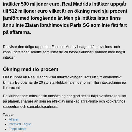
intäkter 500 miljoner euro. Real Madrids intäkter uppgår
till 512 miljoner euro vilket är en ökning med sju procent
jämfört med föregående år. Men på intäktslistan finns
ännu inte Zlatan Ibrahimovics Paris SG som inte fått fart
på affärerna.
Det visar den årliga rapporten Football Money League från revisions- och
konsultföretaget Deloitte som listar de 20 fotbollsklubbar i världen med högst
intäkter.
Ökning med tio procent
Fler klubbar än Real Madrid visar intäktsökningar. Trots ett tufft ekonomiskt
klimat i Europa har de 20 största klubbarna en genomsnittlig intäktsökning på
tio procent.
De klubbar som minskat sin omsättning har gjort det till följd av sämre resultat
på planen, snarare än som en effekt av minskad attraktions- och köpkraft hos
supportrar och samarbetspartners.
Taggar
Affärer
PremierLEague
Toppklubbar