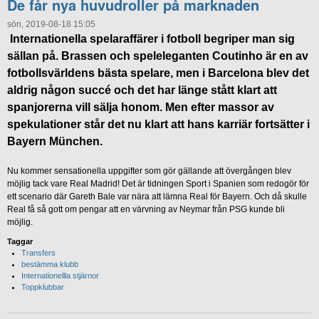
De får nya huvudroller på marknaden
sön, 2019-08-18 15:05
Internationella spelaraffärer i fotboll begriper man sig
sällan på. Brassen och speleleganten Coutinho är en av
fotbollsvärldens bästa spelare, men i Barcelona blev det
aldrig någon succé och det har länge stått klart att
spanjorerna vill sälja honom. Men efter massor av
spekulationer står det nu klart att hans karriär fortsätter i
Bayern München.
Nu kommer sensationella uppgifter som gör gällande att övergången blev
möjlig tack vare Real Madrid! Det är tidningen Sport i Spanien som redogör för
ett scenario där Gareth Bale var nära att lämna Real för Bayern. Och då skulle
Real få så gott om pengar att en värvning av Neymar från PSG kunde bli
möjlig.
Taggar
Transfers
bestämma klubb
Internationellla stjärnor
Toppklubbar