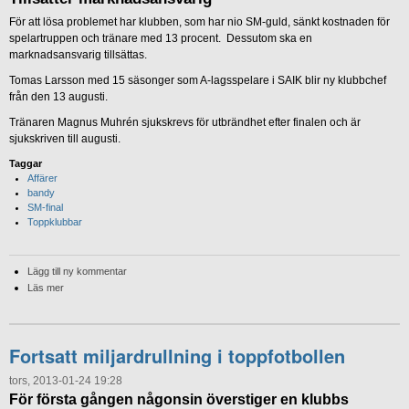
För att lösa problemet har klubben, som har nio SM-guld, sänkt kostnaden för
spelartruppen och tränare med 13 procent. Dessutom ska en
marknadsansvarig tillsättas.
Tomas Larsson med 15 säsonger som A-lagsspelare i SAIK blir ny klubbchef
från den 13 augusti.
Tränaren Magnus Muhrén sjukskrevs för utbrändhet efter finalen och är
sjukskriven till augusti.
Taggar
Affärer
bandy
SM-final
Toppklubbar
Lägg till ny kommentar
Läs mer
Fortsatt miljardrullning i toppfotbollen
tors, 2013-01-24 19:28
För första gången någonsin överstiger en klubbs