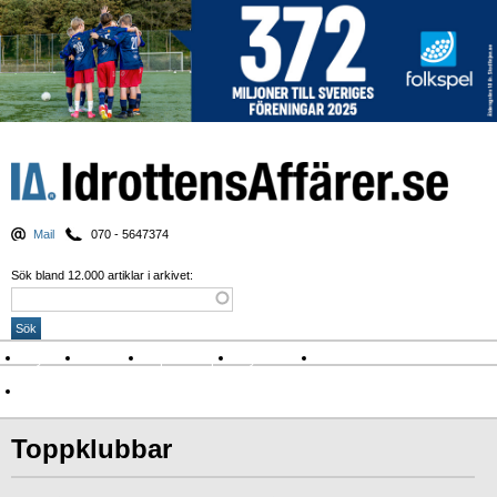
Mail
070 - 5647374
Sök bland 12.000 artiklar i arkivet:
Nyheter
Krönikor
Sport & spel
Nyhetsbrev
Arkiv
Om Idrottens Affärer
Toppklubbar