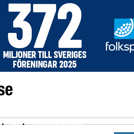
ev
Arkiv
Om Idrottens Affärer