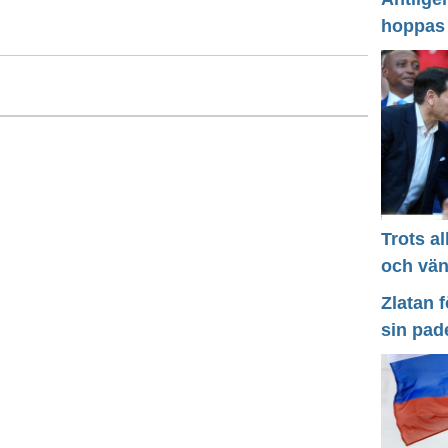
hoppas
Trots a
och vä
Zlatan 
sin pad