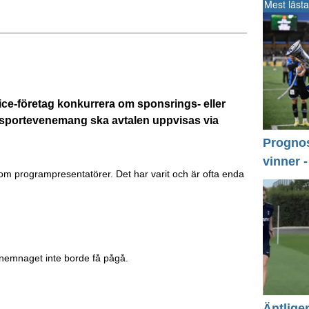
Mest lästa
ice-företag konkurrera om sponsrings- eller
s sportevenemang ska avtalen uppvisas via
Prognos 
vinner 
om programpresentatörer. Det har varit och är ofta enda
onemnaget inte borde få pågå.
Äntlige