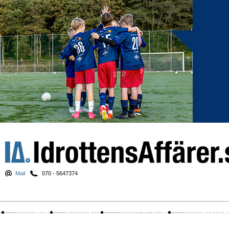
Mail
070 - 5647374
Nyheter
Krönikor
Sport & spel
Nyhetsbr