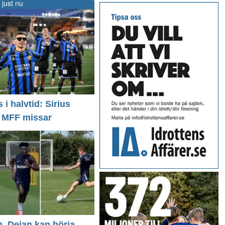
 just nu
i halvtid: Sirius
- MFF missar
n, Dejan kan börja