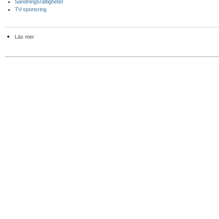
Sändningsrättigheter
TV-sponsring
Läs mer