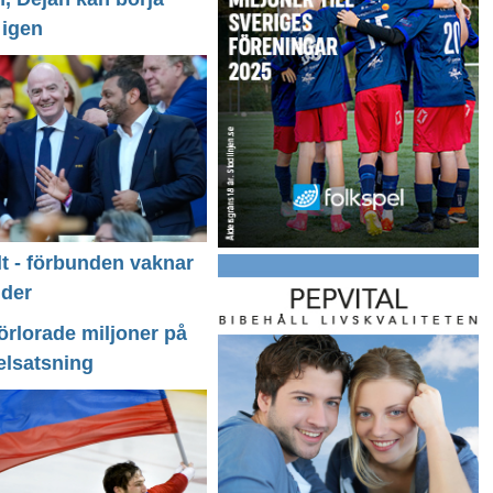
 igen
llt - förbunden vaknar
nder
förlorade miljoner på
elsatsning