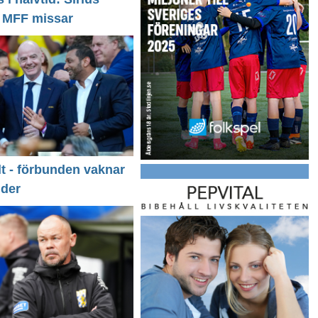
- MFF missar
llt - förbunden vaknar
nder