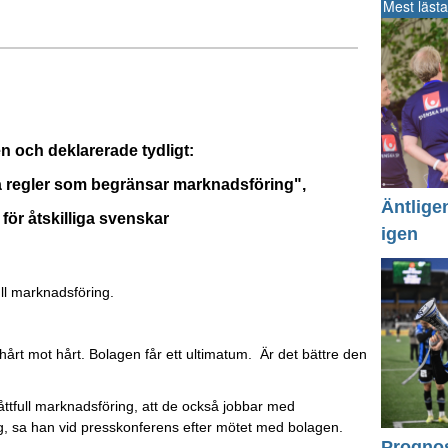
Mest lästa
en och deklarerade tydligt:
ya regler som begränsar marknadsföring",
Äntlige
 för åtskilliga svenskar
igen
ll marknadsföring.
årt mot hårt. Bolagen får ett ultimatum. Är det bättre den
måttfull marknadsföring, att de också jobbar med
ng, sa han vid presskonferens efter mötet med bolagen.
Prognos 