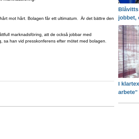
Blåvitts
jobbet,
årt mot hårt. Bolagen får ett ultimatum. Är det bättre den
måttfull marknadsföring, att de också jobbar med
ng, sa han vid presskonferens efter mötet med bolagen.
I klart
arbete"