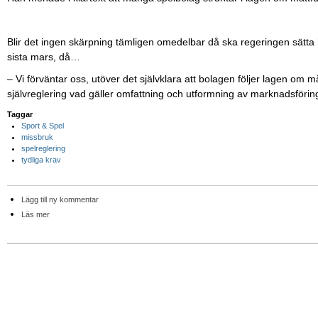
Blir det ingen skärpning tämligen omedelbar då ska regeringen sätta h
sista mars, då…
– Vi förväntar oss, utöver det självklara att bolagen följer lagen om 
självreglering vad gäller omfattning och utformning av marknadsföri
Taggar
Sport & Spel
missbruk
spelreglering
tydliga krav
Lägg till ny kommentar
Läs mer