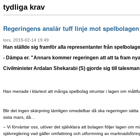
tydliga krav
Regeringens anslår tuff linje mot spelbolagen
tors, 2019-02-14 19:49
Han ställde sig framför alla representanter från spelbolag
-
Dämpa er. "Annars kommer regeringen att att ta fram n
Civilminister Ardalan Shekarabi (S) gjorde sig till talesman
Han menade i klartext att många spelbolag struntar i lagen om måttfu
Blir det ingen skärpning tämligen omedelbar då ska regeringen sätta h
sista mars, då…
– Vi förväntar oss, utöver det självklara att bolagen följer lagen om 
självreglering vad gäller omfattning och utformning av marknadsföri