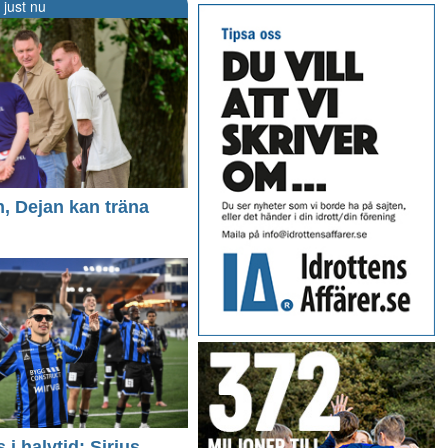
 just nu
n, Dejan kan träna
i halvtid: Sirius