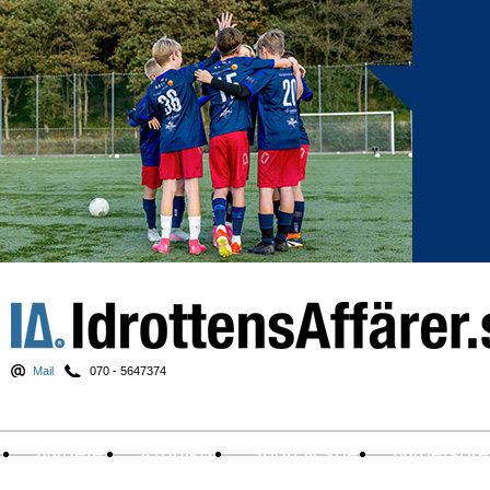
Mail
070 - 5647374
Nyheter
Krönikor
Sport & spel
Nyhetsbr