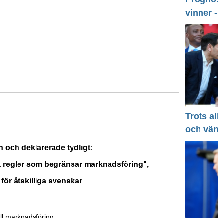
vinner 
Trots a
och vä
n och deklarerade tydligt:
ya regler som begränsar marknadsföring",
 för åtskilliga svenskar
ll marknadsföring.