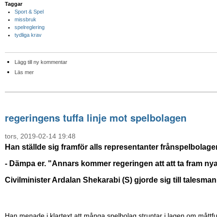
Taggar
Sport & Spel
missbruk
spelreglering
tydliga krav
Lägg till ny kommentar
Läs mer
regeringens tuffa linje mot spelbolagen
tors, 2019-02-14 19:48
Han ställde sig framför alls representanter frånspelbolage
-
Dämpa er. "Annars kommer regeringen att att ta fram n
Civilminister Ardalan Shekarabi (S) gjorde sig till talesman
Han menade i klartext att många spelbolag struntar i lagen om måttfu