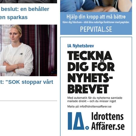
 beslut: en behåller
 en sparkas
ext: "SOK stoppar vårt