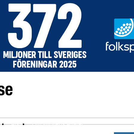
ev
Arkiv
Om Idrottens Affärer