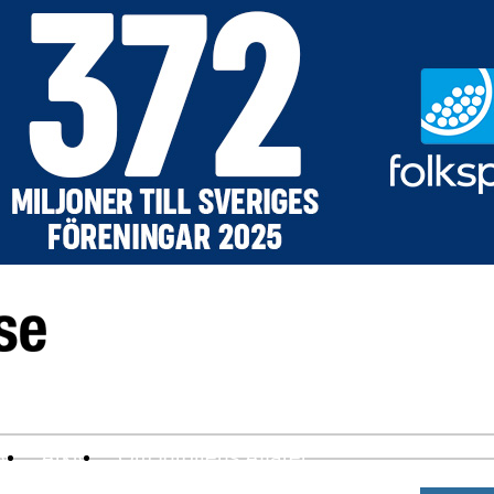
ev
Arkiv
Om Idrottens Affärer