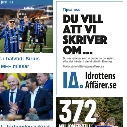
 just nu
i halvtid: Sirius
- MFF missar
llt - förbunden vaknar