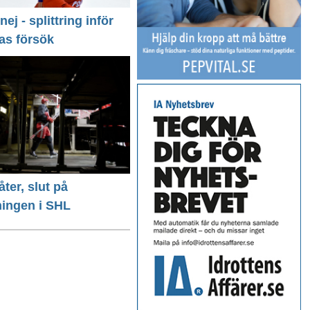
 nej - splittring inför
as försök
ter, slut på
ingen i SHL