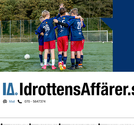
Mail
070 - 5647374
Nyheter
Krönikor
Sport & spel
Nyhetsbr