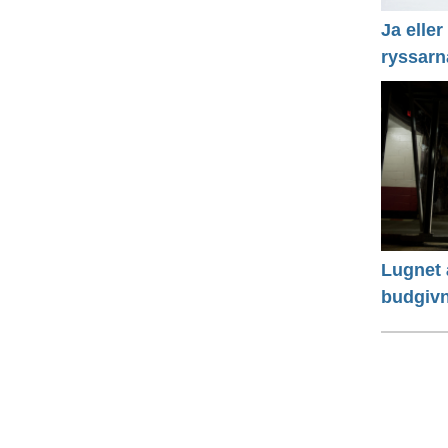
Ja eller
ryssarn
Lugnet å
budgivn