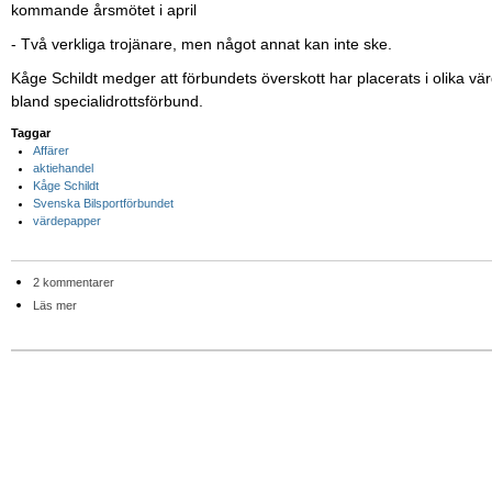
kommande årsmötet i april
- Två verkliga trojänare, men något annat kan inte ske.
Kåge Schildt medger att förbundets överskott har placerats i olika värde
bland specialidrottsförbund.
Taggar
Affärer
aktiehandel
Kåge Schildt
Svenska Bilsportförbundet
värdepapper
2 kommentarer
Läs mer