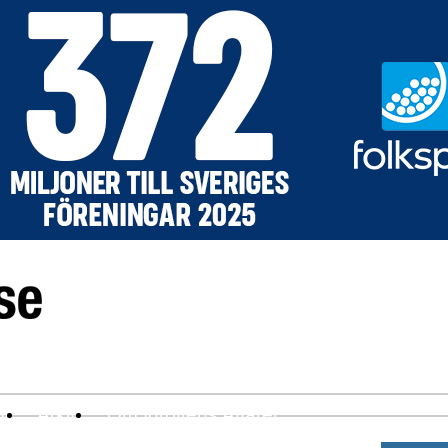
ev
Arkiv
Om Idrottens Affärer