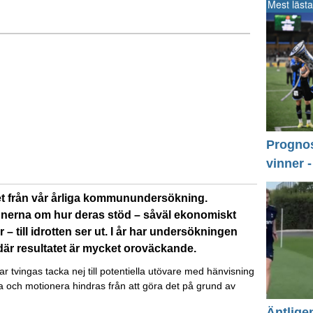
Mest lästa
Prognos 
vinner 
tet från vår årliga kommunundersökning.
erna om hur deras stöd – såväl ekonomiskt
 till idrotten ser ut. I år har undersökningen
 där resultatet är mycket oroväckande.
 tvingas tacka nej till potentiella utövare med hänvisning
tta och motionera hindras från att göra det på grund av
Äntlige