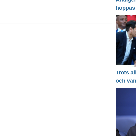
hoppas
Trots a
och vä