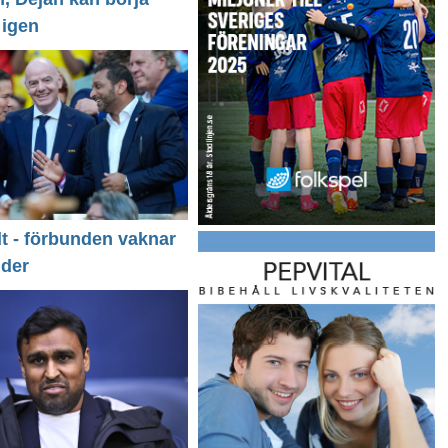
 igen
llt - förbunden vaknar
nder