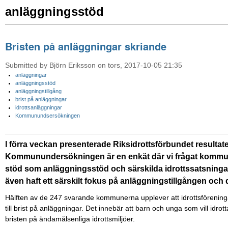
anläggningsstöd
Bristen på anläggningar skriande
Submitted by Björn Eriksson on tors, 2017-10-05 21:35
anläggningar
anläggningsstöd
anläggningstillgång
brist på anläggningar
idrottsanläggningar
Kommunundsersökningen
I förra veckan presenterade Riksidrottsförbundet resulta
Kommunundersökningen är en enkät där vi frågat kommun
stöd som anläggningsstöd och särskilda idrottssatsningar –
även haft ett särskilt fokus på anläggningstillgången och
Hälften av de 247 svarande kommunerna upplever att idrottsföreningar
till brist på anläggningar. Det innebär att barn och unga som vill idro
bristen på ändamålsenliga idrottsmiljöer.