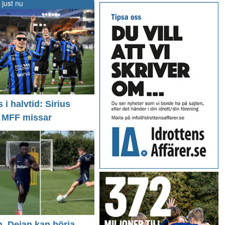
 just nu
i halvtid: Sirius
- MFF missar
n, Dejan kan börja