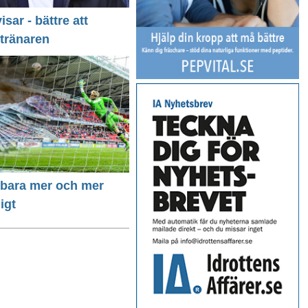
isar - bättre att
 tränaren
r bara mer och mer
igt