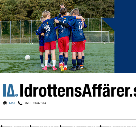
Mail
070 - 5647374
Nyheter
Krönikor
Sport & spel
Nyhetsbr