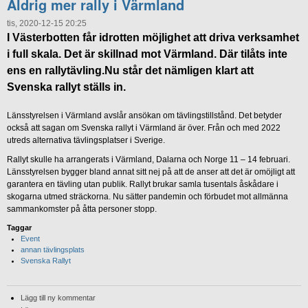
Aldrig mer rally i Värmland
tis, 2020-12-15 20:25
I Västerbotten får idrotten möjlighet att driva verksamhet
i full skala. Det är skillnad mot Värmland. Där tilåts inte
ens en rallytävling.Nu står det nämligen klart att
Svenska rallyt ställs in.
Länsstyrelsen i Värmland avslår ansökan om tävlingstillstånd. Det betyder
också att sagan om Svenska rallyt i Värmland är över. Från och med 2022
utreds alternativa tävlingsplatser i Sverige.
Rallyt skulle ha arrangerats i Värmland, Dalarna och Norge 11 – 14 februari.
Länsstyrelsen bygger bland annat sitt nej på att de anser att det är omöjligt att
garantera en tävling utan publik. Rallyt brukar samla tusentals åskådare i
skogarna utmed sträckorna. Nu sätter pandemin och förbudet mot allmänna
sammankomster på åtta personer stopp.
Taggar
Event
annan tävlingsplats
Svenska Rallyt
Lägg till ny kommentar