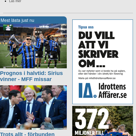
Läs mer
Mest lästa just nu
Prognos i halvtid: Sirius
vinner - MFF missar
Trots allt - förbunden