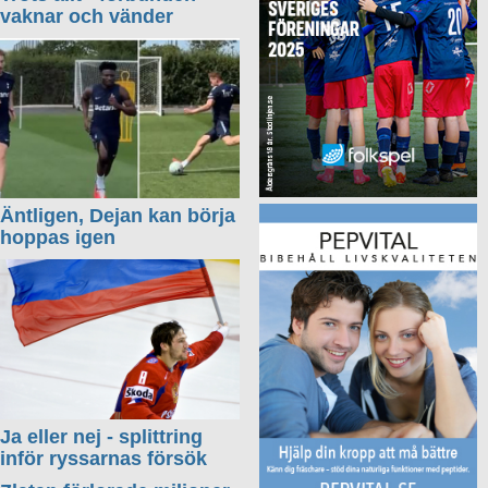
vaknar och vänder
Äntligen, Dejan kan börja
hoppas igen
Ja eller nej - splittring
inför ryssarnas försök