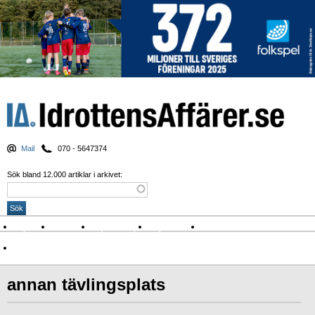
Mail
070 - 5647374
Sök bland 12.000 artiklar i arkivet:
Nyheter
Krönikor
Sport & spel
Nyhetsbrev
Arkiv
Om Idrottens Affärer
annan tävlingsplats