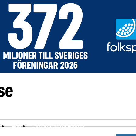
ev
Arkiv
Om Idrottens Affärer