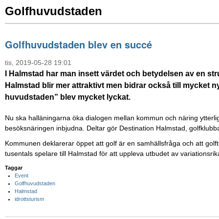
Golfhuvudstaden
Golfhuvudstaden blev en succé
tis, 2019-05-28 19:01
I Halmstad har man insett värdet och betydelsen av en str
Halmstad blir mer attraktivt men bidrar också till mycket n
huvudstaden” blev mycket lyckat.
Nu ska halläningarna öka dialogen mellan kommun och näring ytterligar
besöksnäringen inbjudna. Deltar gör Destination Halmstad, golfklub
Kommunen deklarerar öppet att golf är en samhällsfråga och att golft
tusentals spelare till Halmstad för att uppleva utbudet av variations
Taggar
Event
Golfhuvudstaden
Halmstad
idrottsturism