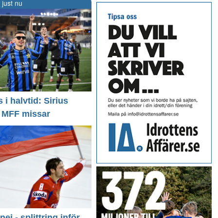
 just nu
i halvtid: Sirius
- MFF missar
 nej - splittring inför