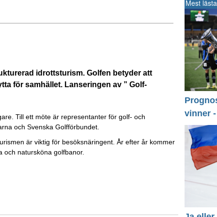
Mest lästa
ukturerad idrottsturism. Golfen betyder att
ytta för samhället. Lanseringen av ” Golf-
Prognos 
vinner 
e. Till ett möte är representanter för golf- och
barna och Svenska Golfförbundet.
urismen är viktig för besöksnäringent. År efter år kommer
rika och natursköna golfbanor.
Ja eller