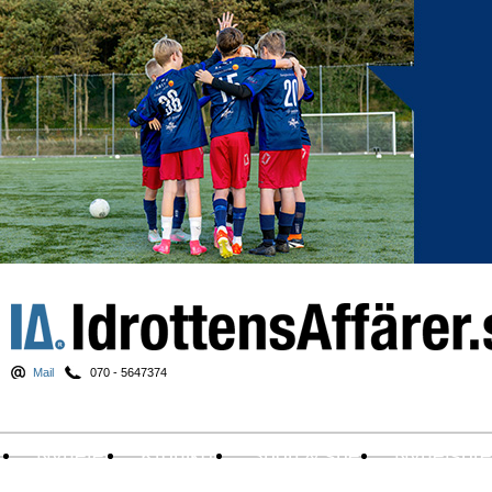
Mail
070 - 5647374
Nyheter
Krönikor
Sport & spel
Nyhetsbr