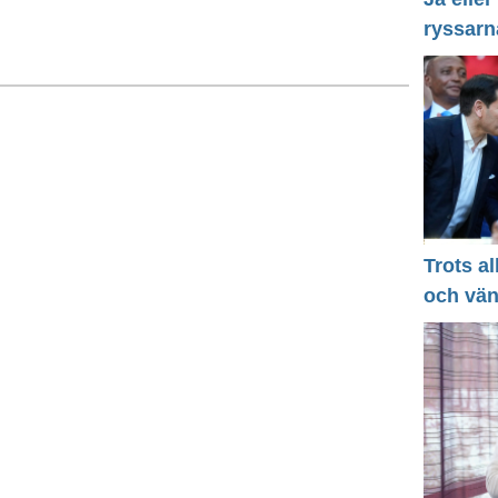
ryssarn
Trots a
och vä