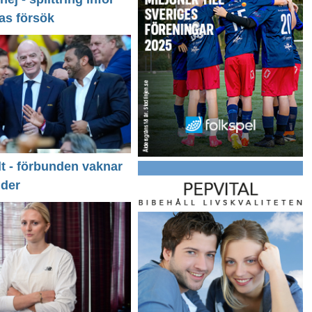
as försök
llt - förbunden vaknar
nder