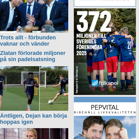
Trots allt - förbunden
vaknar och vänder
Zlatan förlorade miljoner
på sin padelsatsning
Äntligen, Dejan kan börja
hoppas igen