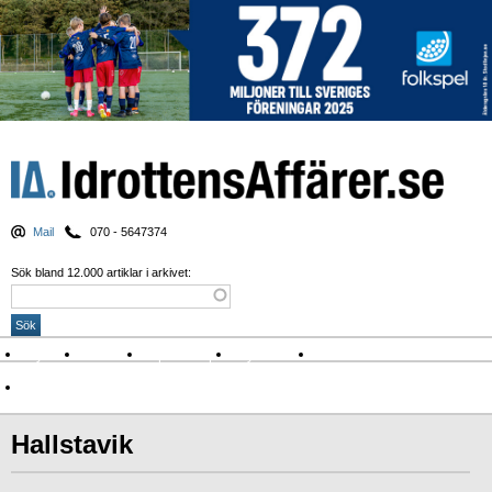
Mail
070 - 5647374
Sök bland 12.000 artiklar i arkivet:
Nyheter
Krönikor
Sport & spel
Nyhetsbrev
Arkiv
Om Idrottens Affärer
Hallstavik