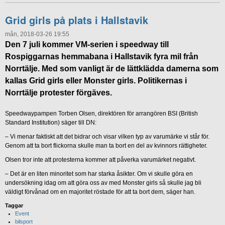
Grid girls på plats i Hallstavik
mån, 2018-03-26 19:55
Den 7 juli kommer VM-serien i speedway till
Rospiggarnas hemmabana i Hallstavik fyra mil från
Norrtälje. Med som vanligt är de lättklädda damerna som
kallas Grid girls eller Monster girls. Politikernas i
Norrtälje protester förgäves.
Speedwaypampen Torben Olsen, direktören för arrangören BSI (British
Standard Institution) säger till DN:
– Vi menar faktiskt att det bidrar och visar vilken typ av varumärke vi står för.
Genom att ta bort flickorna skulle man ta bort en del av kvinnors rättigheter.
Olsen tror inte att protesterna kommer att påverka varumärket negativt.
– Det är en liten minoritet som har starka åsikter. Om vi skulle göra en
undersökning idag om att göra oss av med Monster girls så skulle jag bli
väldigt förvånad om en majoritet röstade för att ta bort dem, säger han.
Taggar
Event
bilsport