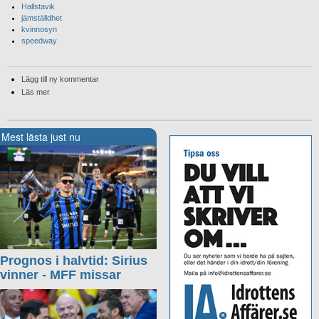
Hallstavik
jämställdhet
kvinnosyn
speedway
Lägg till ny kommentar
Läs mer
Mest lästa just nu
Prognos i halvtid: Sirius
vinner - MFF missar