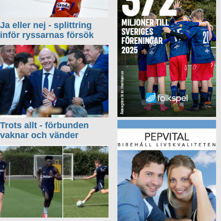
Ja eller nej - splittring
inför ryssarnas försök
Trots allt - förbunden
vaknar och vänder