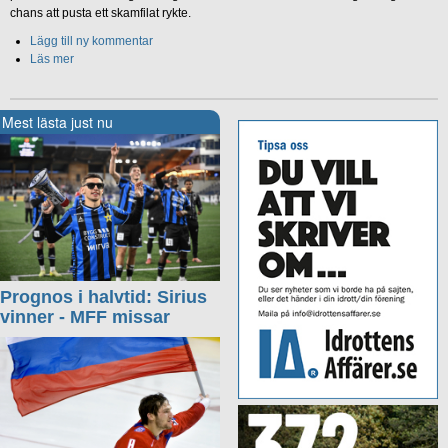
chans att pusta ett skamfilat rykte.
Lägg till ny kommentar
Läs mer
Mest lästa just nu
Prognos i halvtid: Sirius
vinner - MFF missar