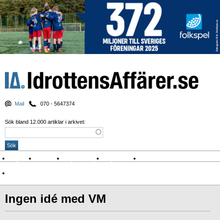
Mail
070 - 5647374
Sök bland 12.000 artiklar i arkivet:
Nyheter
Krönikor
Sport & spel
Nyhetsbrev
Arkiv
Om Idrottens Affärer
Ingen idé med VM