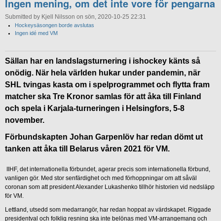
Ingen mening, om det inte vore för pengarna
Submitted by Kjell Nilsson on sön, 2020-10-25 22:31
Hockeysäsongen borde avslutas
Ingen idé med VM
Sällan har en landslagsturnering i ishockey känts så
onödig. När hela världen hukar under pandemin, när
SHL tvingas kasta om i spelprogrammet och flytta fram
matcher ska Tre Kronor samlas för att åka till Finland
och spela i Karjala-turneringen i Helsingfors, 5-8
november.
Förbundskapten Johan Garpenlöv har redan dömt ut
tanken att åka till Belarus våren 2021 för VM.
IIHF, det internationella förbundet, agerar precis som internationella förbund,
vanligen gör. Med stor senfärdighet och med förhoppningar om att såväl
coronan som att president Alexander Lukashenko tillhör historien vid nedsläpp
för VM.
Lettland, utsedd som medarrangör, har redan hoppat av värdskapet. Riggade
presidentval och folklig resning ska inte belönas med VM-arrangemang och