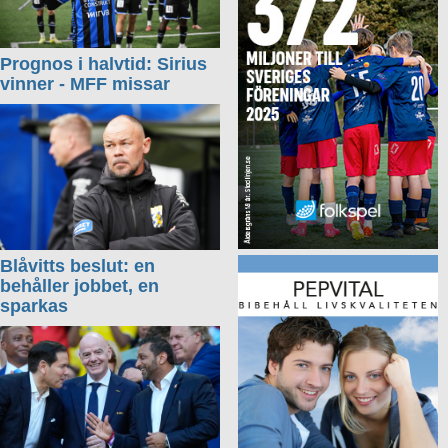
Prognos i halvtid: Sirius
vinner - MFF missar
Blåvitts beslut: en
behåller jobbet, en
sparkas