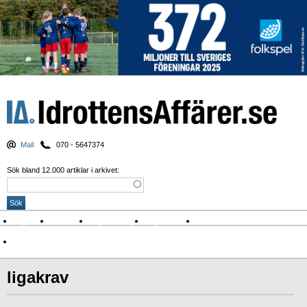
Mail
070 - 5647374
Sök bland 12.000 artiklar i arkivet:
Nyheter
Krönikor
Sport & spel
Nyhetsbrev
Arkiv
Om Idrottens Affärer
ligakrav