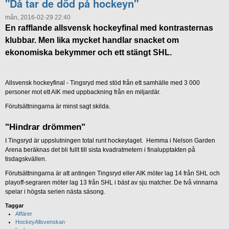
"Då tar de död på hockeyn"
mån, 2016-02-29 22:40
En rafflande allsvensk hockeyfinal med kontrasternas
klubbar. Men lika mycket handlar snacket om
ekonomiska bekymmer och ett stängt SHL.
Allsvensk hockeyfinal - Tingsryd med stöd från ett samhälle med 3 000
personer mot ett AIK med uppbackning från en miljardär.
Förutsättningarna är minst sagt skilda.
"Hindrar drömmen"
I Tingsryd är uppslutningen total runt hockeylaget. Hemma i Nelson Garden
Arena beräknas det bli fullt till sista kvadratmetern i finalupptakten på
tisdagskvällen.
Förutsättningarna är att antingen Tingsryd eller AIK möter lag 14 från SHL och
playoff-segraren möter lag 13 från SHL i bäst av sju matcher. De två vinnarna
spelar i högsta serien nästa säsong.
Taggar
Affärer
HockeyAllsvenskan