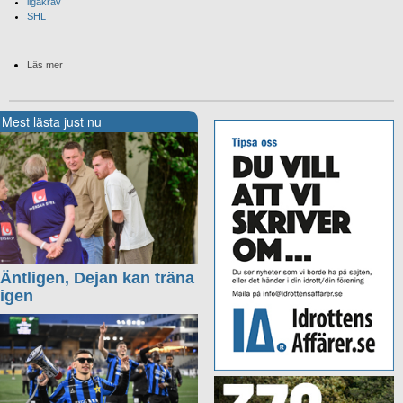
ligakrav
SHL
Läs mer
Mest lästa just nu
Äntligen, Dejan kan träna
igen