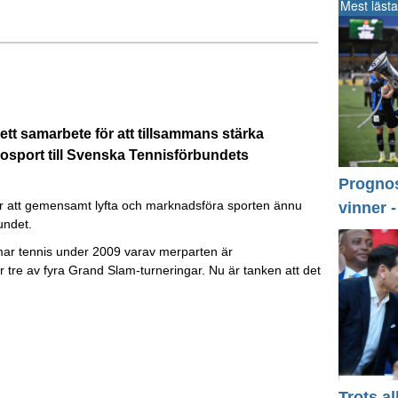
Mest lästa
tt samarbete för att tillsammans stärka
urosport till Svenska Tennisförbundets
Prognos 
 är att gemensamt lyfta och marknadsföra sporten ännu
vinner 
undet.
ar tennis under 2009 varav merparten är
tre av fyra Grand Slam-turneringar. Nu är tanken att det
Trots a