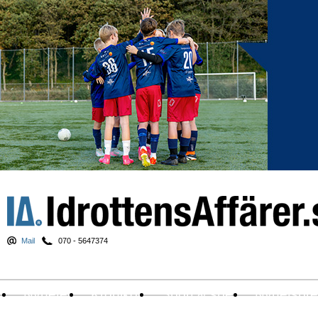
Mail
070 - 5647374
Nyheter
Krönikor
Sport & spel
Nyhetsbr