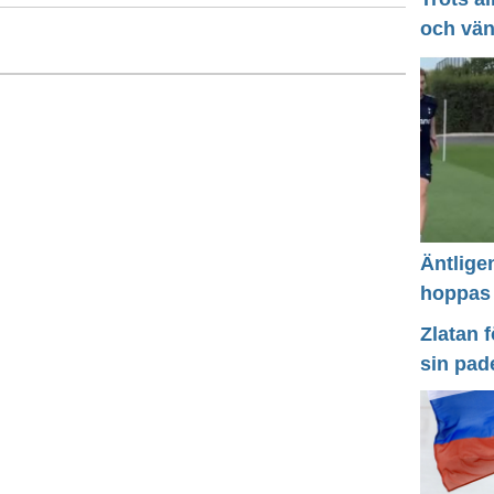
och vä
Äntlige
hoppas
Zlatan 
sin pad