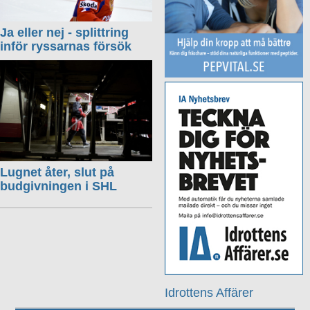
Ja eller nej - splittring
inför ryssarnas försök
Lugnet åter, slut på
budgivningen i SHL
Idrottens Affärer