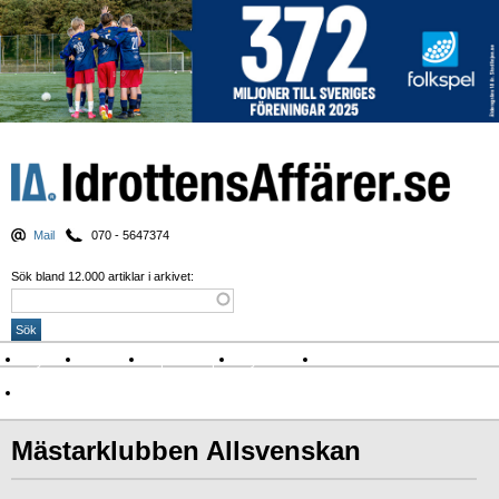
Mail
070 - 5647374
Sök bland 12.000 artiklar i arkivet:
Nyheter
Krönikor
Sport & spel
Nyhetsbrev
Arkiv
Om Idrottens Affärer
Mästarklubben Allsvenskan