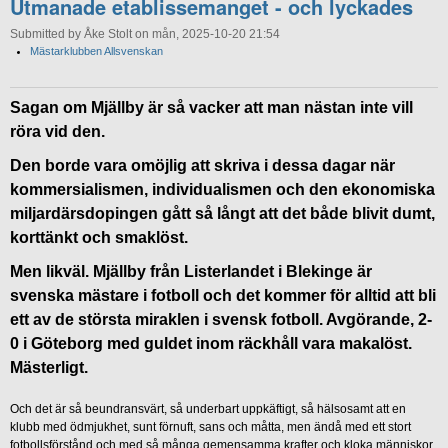
Utmanade etablissemanget - och lyckades
Submitted by Åke Stolt on mån, 2025-10-20 21:54
Mästarklubben Allsvenskan
Sagan om Mjällby är så vacker att man nästan inte vill
röra vid den.
Den borde vara omöjlig att skriva i dessa dagar när
kommersialismen, individualismen och den ekonomiska
miljardärsdopingen gått så långt att det både blivit dumt,
korttänkt och smaklöst.
Men likväl. Mjällby från Listerlandet i Blekinge är
svenska mästare i fotboll och det kommer för alltid att bli
ett av de största miraklen i svensk fotboll. Avgörande, 2-
0 i Göteborg med guldet inom räckhåll vara makalöst.
Mästerligt.
Och det är så beundransvärt, så underbart uppkäftigt, så hälsosamt att en
klubb med ödmjukhet, sunt förnuft, sans och måtta, men ändå med ett stort
fotbollsförstånd och med så många gemensamma krafter och kloka människor