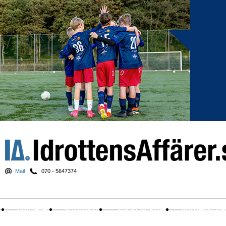
Mail
070 - 5647374
Nyheter
Krönikor
Sport & spel
Nyhetsbr