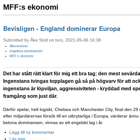
MFF:s ekonomi
Bevisligen - England dominerar Europa
Submitted by Åke Stolt on tors, 2021-05-06 16:38
Allsvenskan
engelska dominansen
MFF:s ekonomi
Det har stått rätt klart för mig ett bra tag; den mest sevärd
Ingenstans tvingas topplagen gå så på högvarv för att ocks
ingenstans är löpviljan, aggressiviteten - kryddad med spel
framgång som just där.
Därför spelar, helt logiskt, Chelsea och Manchester City, final den 2
efter miljardärernas försök till en utbrytarliga i Europa, värderar ä
betona dominansen, vinnas av ett engelskt lag i år.
Lägg till ny kommentar
Läs mer