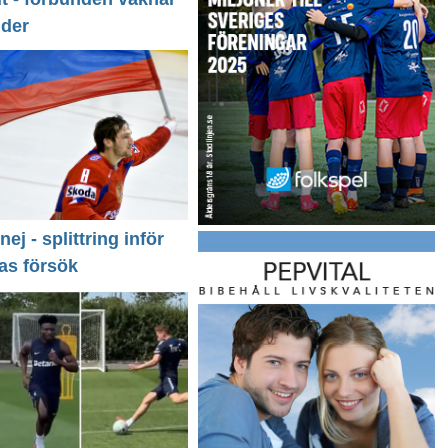
nder
 nej - splittring inför
as försök