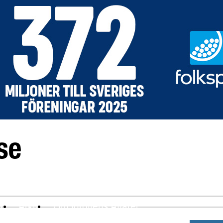
ev
Arkiv
Om Idrottens Affärer