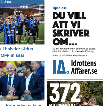
 just nu
i halvtid: Sirius
- MFF missar
llt - förbunden vaknar