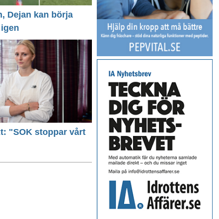
n, Dejan kan börja
 igen
ext: "SOK stoppar vårt