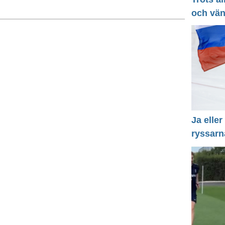
och vä
Ja eller
ryssarn