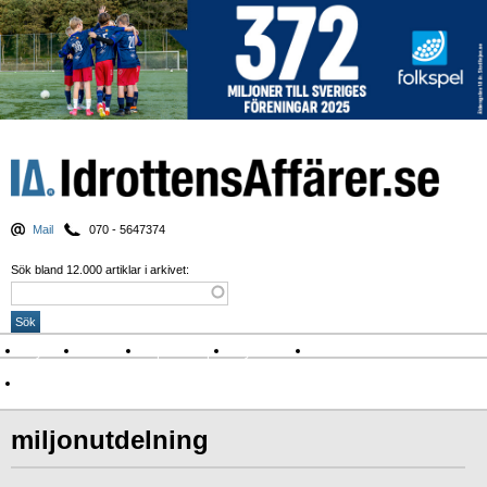
Mail
070 - 5647374
Sök bland 12.000 artiklar i arkivet:
Nyheter
Krönikor
Sport & spel
Nyhetsbrev
Arkiv
Om Idrottens Affärer
miljonutdelning