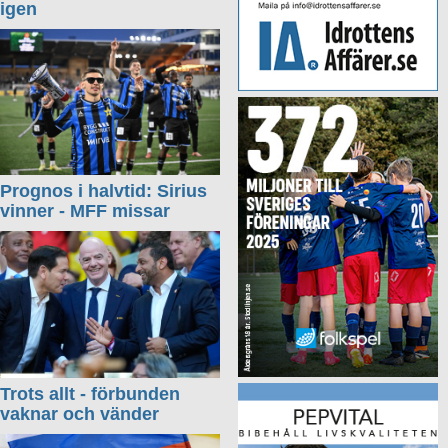
igen
Prognos i halvtid: Sirius
vinner - MFF missar
Trots allt - förbunden
vaknar och vänder