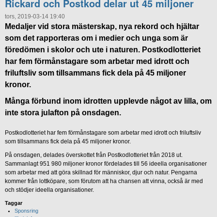
Rickard och Postkod delar ut 45 miljoner
tors, 2019-03-14 19:40
Medaljer vid stora mästerskap, nya rekord och hjältar
som det rapporteras om i medier och unga som är
föredömen i skolor och ute i naturen. Postkodlotteriet
har fem förmånstagare som arbetar med idrott och
friluftsliv som tillsammans fick dela på 45 miljoner
kronor.
Många förbund inom idrotten upplevde något av lilla, om
inte stora julafton på onsdagen.
Postkodlotteriet har fem förmånstagare som arbetar med idrott och friluftsliv
som tillsammans fick dela på 45 miljoner kronor.
På onsdagen, delades överskottet från Postkodlotteriet från 2018 ut.
Sammanlagt 951 980 miljoner kronor fördelades till 56 ideella organisationer
som arbetar med att göra skillnad för människor, djur och natur. Pengarna
kommer från lottköpare, som förutom att ha chansen att vinna, också är med
och stödjer ideella organisationer.
Taggar
Sponsring