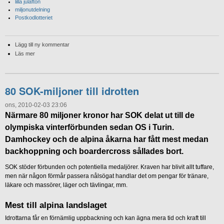
lilla julafton
miljonutdelning
Postkodlotteriet
Lägg till ny kommentar
Läs mer
80 SOK-miljoner till idrotten
ons, 2010-02-03 23:06
Närmare 80 miljoner kronor har SOK delat ut till de
olympiska vinterförbunden sedan OS i Turin.
Damhockey och de alpina åkarna har fått mest medan
backhoppning och boardercross sållades bort.
SOK stöder förbunden och potentiella medaljörer. Kraven har blivit allt tuffare,
men när någon förmår passera nålsögat handlar det om pengar för tränare,
läkare och massörer, läger och tävlingar, mm.
Mest till alpina landslaget
Idrottarna får en förnämlig uppbackning och kan ägna mera tid och kraft till