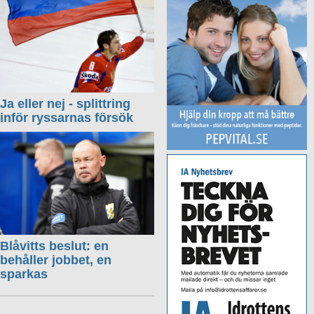
Ja eller nej - splittring
inför ryssarnas försök
Blåvitts beslut: en
behåller jobbet, en
sparkas