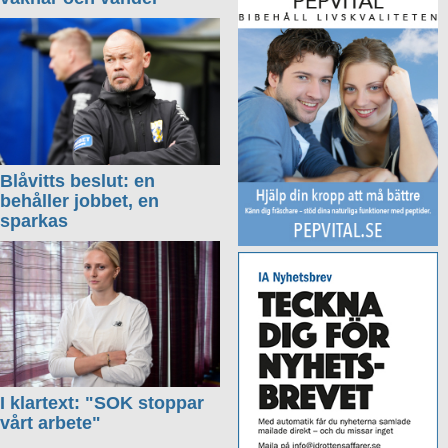
Blåvitts beslut: en
behåller jobbet, en
sparkas
I klartext: "SOK stoppar
vårt arbete"