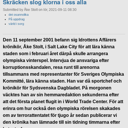
Skräcken slog klorna i oss alla
Submitted by Åke Stolt on lör, 2021-09-11 08:30
det osannolika
På uppdrag
värld i sorg
Den 11 september 2001 befann sig Idrottens Affärers
krönikör, Åke Stolt, i Salt Lake City för att lära känna
staden som i februari året därpå skulle arrangera
olympiska vinterspel. Intervjua de ansvariga efter
korruptionsskandalen, resa runt till arenorna
tillsammans med representanter för Sveriges Olympiska
Kommitté, lära känna staden. Han var då sportchef och
krönikör för Sydsvenska Dagbladet. På morgonen
väcktes han av sin hemmaredaktion sekunderna efter
att det första planet flugit in i World Trade Center. För att
erinra om hur också den olympiska rörelsen skakades
om av terrorattentatet för tjugo år sedan publicerar vi
den krönika han lämnade till sin tidning timmarna efter