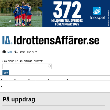
Mail
070 - 5647374
Sök bland 12.000 artiklar i arkivet:
Nyheter
Krönikor
Sport & spel
Nyhetsbrev
Arkiv
Om Idrottens Affärer
På uppdrag