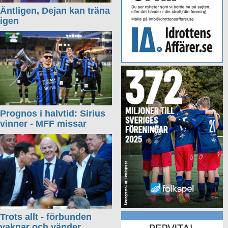
Äntligen, Dejan kan träna
igen
Prognos i halvtid: Sirius
vinner - MFF missar
Trots allt - förbunden
vaknar och vänder