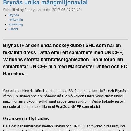
Brynäs unika mångmiljonavtal
Submitted by Anonym on mån, 2017-06-12 20:40
Brynäs
reklamfritt
sponsring
Unicef
Brynäs IF är den enda hockeyklubb i SHL som har en
reklamfri dress. Detta efter ett samarbete med UNICEF,
Världens största barnrättsorganisation. Inom fotbollen
samarbetar UNICEF bl a med Manchester United och FC
Barcelona.
Samarbetet blev rikskänt i samband med SM-finalen mellan HV71 och Brynäs i
våras. En Brynäs-spelare hånade då HV-målvakten Linus Söderström under
match för sin sjukdom, adhd samt aspbergers syndrom. Media hakade på och
menade att det rimmade illa med Brynäs UNICEF-samarbetet.
Gränserna flyttades
Hela det här samarbetet mellan Brynäs och UNICEF är mycket intressant, Inte