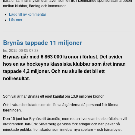
bara ur samhällsnyttan utan även som ett frö i kommande sponsorssamarbeten
mellan klubbar, företag och kommuner.
Lägg till ny kommentar
Läs mer
Brynäs tappade 11 miljoner
fre, 2015-06-05 07:28
Brynäs går med 6 863 000 kronor i förlust. Det svider
hos en av hockeyns klassiska klubbar som året innan
tappade 4,2 miljoner. Och nu skulle det bli ett
nollresultat.
Som väl är har Brynäs ett eget kapital om 13,9 miljoner kronor.
Och i våras beslutades om de första åtgärderna då personal fick lämna
föreningen.
Den 15 juni har Brynäs sitt årsmöte, men redan i verksamhetsberättelsen vill
ordföranden Jan-Erik Silfverberg ge vissa förklaringar och han pekar på
minskade publiksiffror, skador som innebar nya spelare – och tränarbytet.