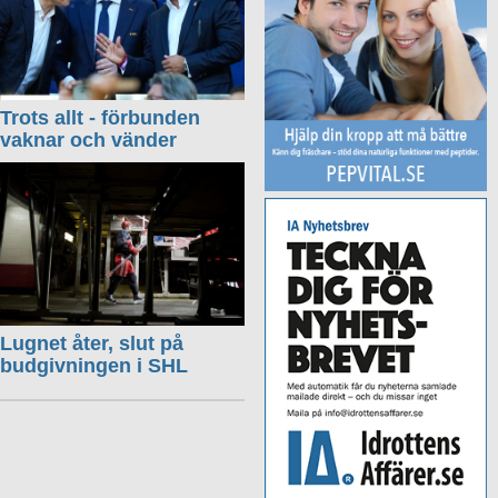
Trots allt - förbunden
vaknar och vänder
Lugnet åter, slut på
budgivningen i SHL