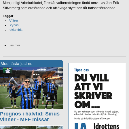
Men, enligt Arbetarbladet, föreslår valberedningen ändå omval av Jan-Erik
Silfverberg som ordförande och att övriga styrelsen får fortsatt förtroende.
Taggar
Affärer
Brynäs
reklamfritt
Läs mer
Mest lästa just nu
Prognos i halvtid: Sirius
vinner - MFF missar