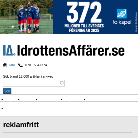
Mail
070 - 5647374
Sök bland 12.000 artiklar i arkivet:
Nyheter
Krönikor
Sport & spel
Nyhetsbrev
Arkiv
Om Idrottens Affärer
reklamfritt