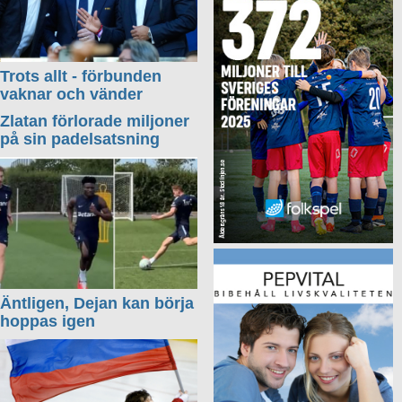
Trots allt - förbunden
vaknar och vänder
Zlatan förlorade miljoner
på sin padelsatsning
Äntligen, Dejan kan börja
hoppas igen