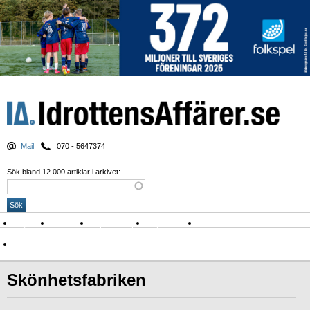
Mail
070 - 5647374
Sök bland 12.000 artiklar i arkivet:
Nyheter
Krönikor
Sport & spel
Nyhetsbrev
Arkiv
Om Idrottens Affärer
Skönhetsfabriken