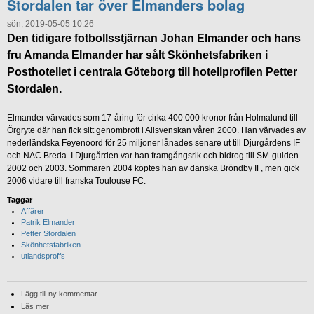
Stordalen tar över Elmanders bolag
sön, 2019-05-05 10:26
Den tidigare fotbollsstjärnan Johan Elmander och hans
fru Amanda Elmander har sålt Skönhetsfabriken i
Posthotellet i centrala Göteborg till hotellprofilen Petter
Stordalen.
Elmander värvades som 17-åring för cirka 400 000 kronor från Holmalund till
Örgryte där han fick sitt genombrott i Allsvenskan våren 2000. Han värvades av
nederländska Feyenoord för 25 miljoner lånades senare ut till Djurgårdens IF
och NAC Breda. I Djurgården var han framgångsrik och bidrog till SM-gulden
2002 och 2003. Sommaren 2004 köptes han av danska Bröndby IF, men gick
2006 vidare till franska Toulouse FC.
Taggar
Affärer
Patrik Elmander
Petter Stordalen
Skönhetsfabriken
utlandsproffs
Lägg till ny kommentar
Läs mer