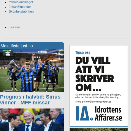
fotbollslandslaget
JohanElmander
Skönhetsfabriken
Läs mer
Mest lästa just nu
Prognos i halvtid: Sirius
vinner - MFF missar