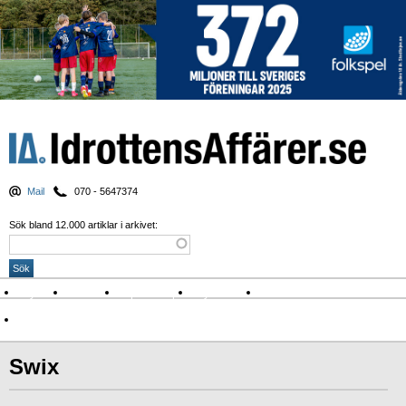
Mail
070 - 5647374
Sök bland 12.000 artiklar i arkivet:
Nyheter
Krönikor
Sport & spel
Nyhetsbrev
Arkiv
Om Idrottens Affärer
Swix