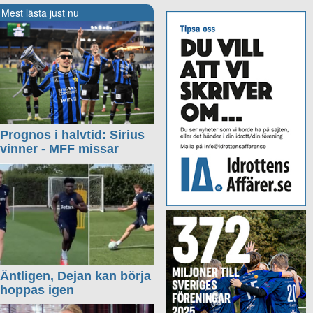
Mest lästa just nu
Prognos i halvtid: Sirius
vinner - MFF missar
Äntligen, Dejan kan börja
hoppas igen