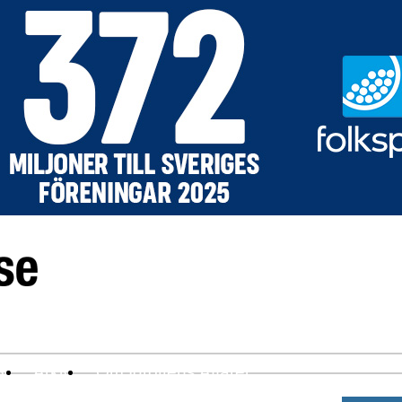
ev
Arkiv
Om Idrottens Affärer