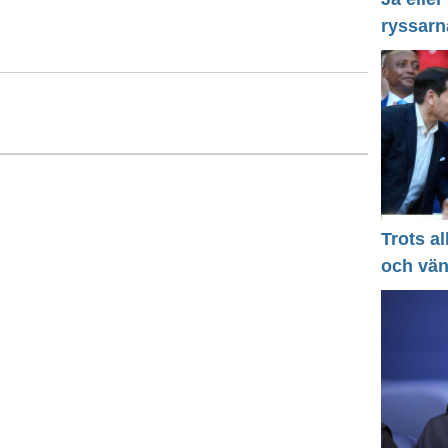
ryssarn
Trots a
och vä