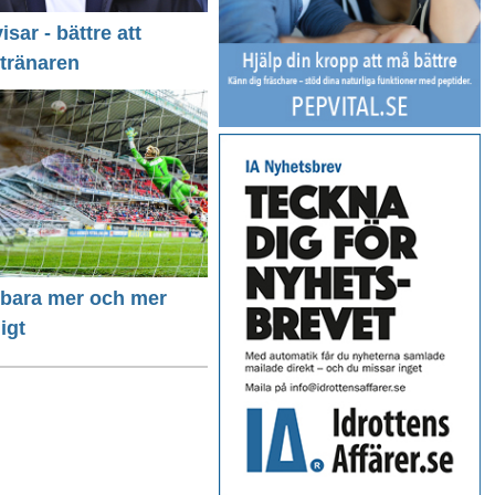
isar - bättre att
 tränaren
r bara mer och mer
igt