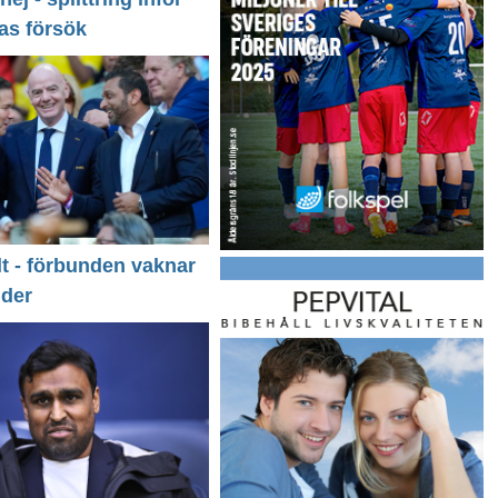
as försök
llt - förbunden vaknar
nder