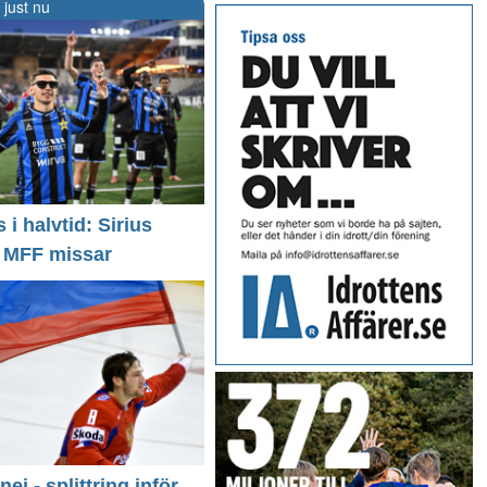
 just nu
i halvtid: Sirius
- MFF missar
 nej - splittring inför