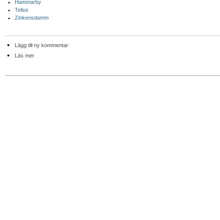
Hammarby
Tellus
Zinkensdamm
Lägg till ny kommentar
Läs mer