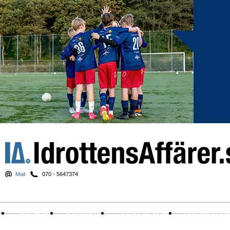
Mail
070 - 5647374
Nyheter
Krönikor
Sport & spel
Nyhetsbr