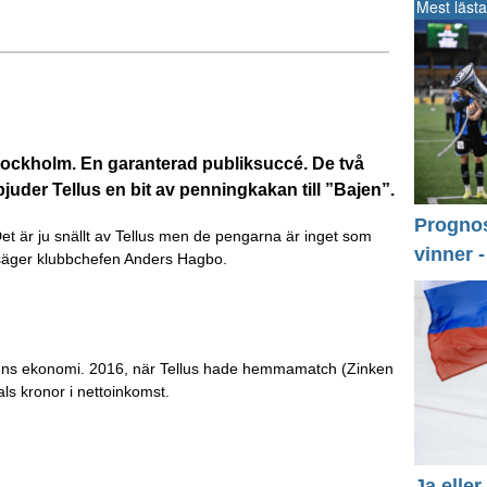
Mest lästa
ockholm. En garanterad publiksuccé. De två
bjuder Tellus en bit av penningkakan till ”Bajen”.
Prognos 
 Det är ju snällt av Tellus men de pengarna är inget som
vinner 
 säger klubbchefen Anders Hagbo.
bens ekonomi. 2016, när Tellus hade hemmamatch (Zinken
s kronor i nettoinkomst.
Ja eller