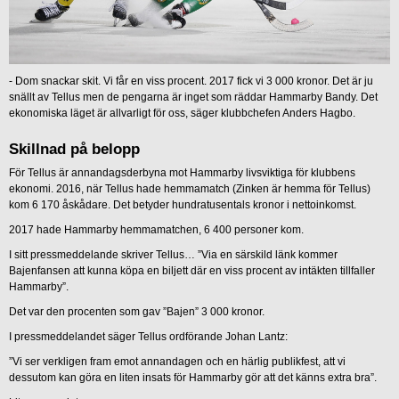
-
Dom snackar skit. Vi får en viss procent. 2017 fick vi 3 000 kronor. Det är ju
snällt av Tellus men de pengarna är inget som räddar Hammarby Bandy. Det
ekonomiska läget är allvarligt för oss, säger klubbchefen Anders Hagbo.
Skillnad på belopp
För Tellus är annandagsderbyna mot Hammarby livsviktiga för klubbens
ekonomi. 2016, när Tellus hade hemmamatch (Zinken är hemma för Tellus)
kom 6 170 åskådare. Det betyder hundratusentals kronor i nettoinkomst.
2017 hade Hammarby hemmamatchen, 6 400 personer kom.
I sitt pressmeddelande skriver Tellus… ”Via en särskild länk kommer
Bajenfansen att kunna köpa en biljett där en viss procent av intäkten tillfaller
Hammarby”.
Det var den procenten som gav ”Bajen” 3 000 kronor.
I pressmeddelandet säger Tellus ordförande Johan Lantz:
”Vi ser verkligen fram emot annandagen och en härlig publikfest, att vi
dessutom kan göra en liten insats för Hammarby gör att det känns extra bra”.