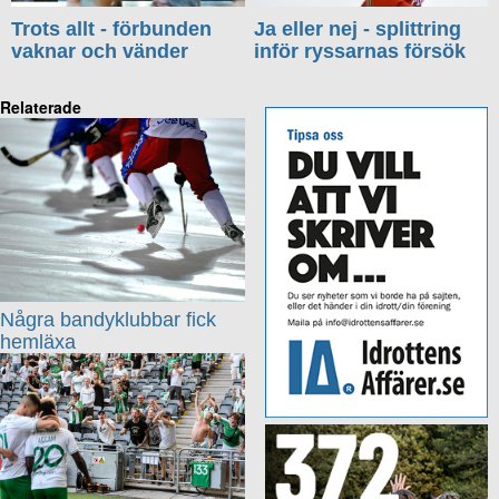
Trots allt - förbunden
Ja eller nej - splittring
vaknar och vänder
inför ryssarnas försök
Relaterade
Några bandyklubbar fick
hemläxa