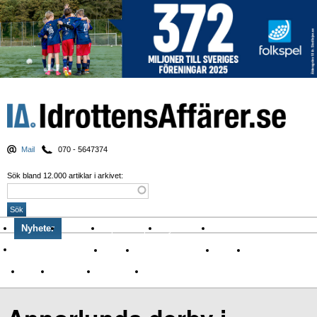
Mail
070 - 5647374
Sök bland 12.000 artiklar i arkivet:
Nyheter
Krönikor
Sport & spel
Nyhetsbrev
Arkiv
Om Idrottens Affärer
Affärer
I spåren av Corona
Arena
Event
Namn
Sponsring
TV-nyheter
Idrott & Turism