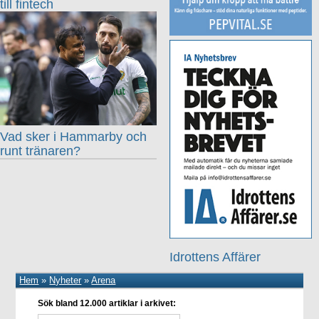
till fintech
Vad sker i Hammarby och
runt tränaren?
Idrottens Affärer
Hem
»
Nyheter
»
Arena
Sök bland 12.000 artiklar i arkivet: