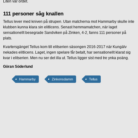
Liten var ordet.
111 personer såg knallen
Tellus lever med kniven på strupen. Utan matcherna mot Hammarby skulle inte
klubben kunna klara sin elitlicens. Senast hemmamatchen, när laget
sensationellt besegrade Sandviken på Zinken, 4-2, fanns 111 personer på
plats.
Kvartersgänget Tellus kom till elitserien säsongen 2016-2017 när Kungälv
nekades elitlicens. Laget, ingen spelare får betalt, har sensationellt klarat sig
kvar i elitserien. Men nu ser det illa ut. Tellus ligger sist med tre ynka poäng.
Göran Söderlund
Hammarby
Zinkensdamm
Tellus