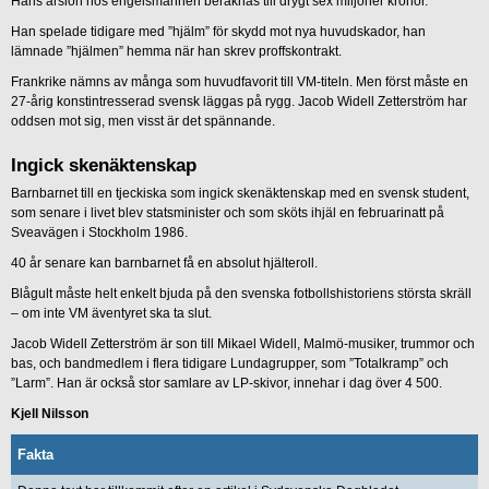
Hans årslön hos engelsmännen beräknas till drygt sex miljoner kronor.
Han spelade tidigare med ”hjälm” för skydd mot nya huvudskador, han
lämnade ”hjälmen” hemma när han skrev proffskontrakt.
Frankrike nämns av många som huvudfavorit till VM-titeln. Men först måste en
27-årig konstintresserad svensk läggas på rygg. Jacob Widell Zetterström har
oddsen mot sig, men visst är det spännande.
Ingick skenäktenskap
Barnbarnet till en tjeckiska som ingick skenäktenskap med en svensk student,
som senare i livet blev statsminister och som sköts ihjäl en februarinatt på
Sveavägen i Stockholm 1986.
40 år senare kan barnbarnet få en absolut hjälteroll.
Blågult måste helt enkelt bjuda på den svenska fotbollshistoriens största skräll
– om inte VM äventyret ska ta slut.
Jacob Widell Zetterström är son till Mikael Widell, Malmö-musiker, trummor och
bas, och bandmedlem i flera tidigare Lundagrupper, som ”Totalkramp” och
”Larm”. Han är också stor samlare av LP-skivor, innehar i dag över 4 500.
Kjell Nilsson
Fakta