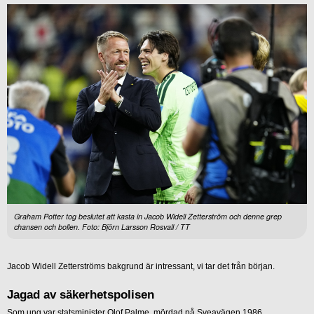
Graham Potter tog beslutet att kasta in Jacob Widell Zetterström och denne grep
chansen och bollen. Foto: Björn Larsson Rosvall / TT
Jacob Widell Zetterströms bakgrund är intressant, vi tar det från början.
Jagad av säkerhetspolisen
Som ung var statsminister Olof Palme, mördad på Sveavägen 1986,