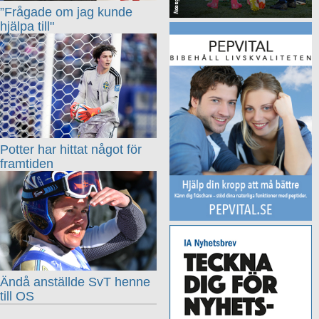
”Frågade om jag kunde
hjälpa till"
Potter har hittat något för
framtiden
Ändå anställde SvT henne
till OS