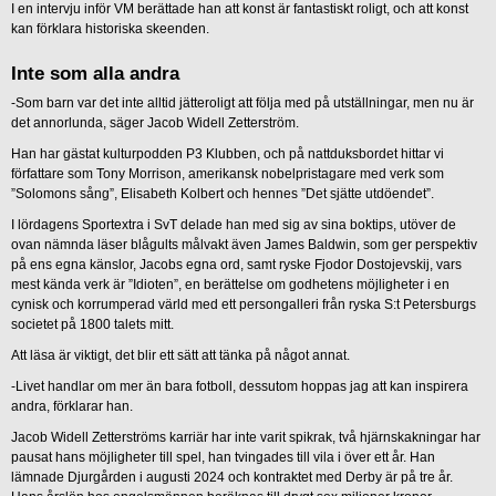
I en intervju inför VM berättade han att konst är fantastiskt roligt, och att konst
kan förklara historiska skeenden.
Inte som alla andra
-Som barn var det inte alltid jätteroligt att följa med på utställningar, men nu är
det annorlunda, säger Jacob Widell Zetterström.
Han har gästat kulturpodden P3 Klubben, och på nattduksbordet hittar vi
författare som Tony Morrison, amerikansk nobelpristagare med verk som
”Solomons sång”, Elisabeth Kolbert och hennes ”Det sjätte utdöendet”.
I lördagens Sportextra i SvT delade han med sig av sina boktips, utöver de
ovan nämnda läser blågults målvakt även James Baldwin, som ger perspektiv
på ens egna känslor, Jacobs egna ord, samt ryske Fjodor Dostojevskij, vars
mest kända verk är ”Idioten”, en berättelse om godhetens möjligheter i en
cynisk och korrumperad värld med ett persongalleri från ryska S:t Petersburgs
societet på 1800 talets mitt.
Att läsa är viktigt, det blir ett sätt att tänka på något annat.
-Livet handlar om mer än bara fotboll, dessutom hoppas jag att kan inspirera
andra, förklarar han.
Jacob Widell Zetterströms karriär har inte varit spikrak, två hjärnskakningar har
pausat hans möjligheter till spel, han tvingades till vila i över ett år. Han
lämnade Djurgården i augusti 2024 och kontraktet med Derby är på tre år.