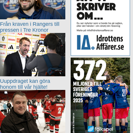
Från kraven i Rangers till
pressen i Tre Kronor
Uuppdraget kan göra
honom till vår hjälte!