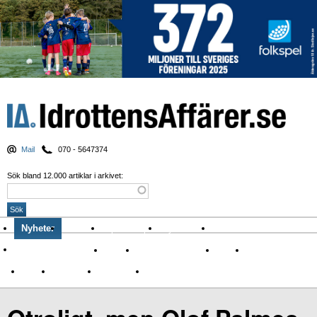
Mail
070 - 5647374
Sök bland 12.000 artiklar i arkivet:
Nyheter
Krönikor
Sport & spel
Nyhetsbrev
Arkiv
Om Idrottens Affärer
Affärer
I spåren av Corona
Arena
Event
Namn
Sponsring
TV-nyheter
Idrott & Turism