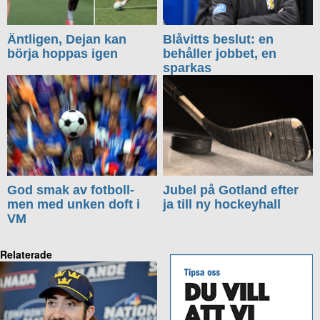
Äntligen, Dejan kan
Blåvitts beslut: en
börja hoppas igen
behåller jobbet, en
sparkas
God smak av fotboll-
Jubel på Gotland efter
men med unken doft i
ja till ny hockeyhall
VM
Relaterade