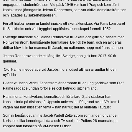
engagerad i studentrörelsen. Vid påsk 1949 var han i Prag och kom där i
kontakt med jämngamla Jelena Rennerova, som var aktiv i demokratirörelsen
och jagades av säkerhetspolisen.
För att hjälpa henne ur landet ingicks ett skenäktenskap. Via Paris kom paret
till Stockholm och väl i trygghet upplöstes äktenskapet formellt 1952.
I Sverige utbildade sig Jelena Rennerova till läkare och gifte sig senare med
Rolf Zetterström, framstående barnläkare. De fick tre barn, och en av deras
döttrar blev i sin tur mamma till Jacob, nu nationens hopp mot fransmännen.
Jelena Rennerova hade ett långt liv i Sverige, hon gick bort 2017, 90 år
gammal.
Olof Palme meddelade vid Jacobs mors födsel att han är gudfar till den
nyfödda.
I klartext: Jacob Widell Zetterström är barnbarn till en ung tjeckiska som Olof
Palme räddade undan förföljelse och förtryck i sitt hemland.
Hans mor är konstvetare, journalist och författare. Själv studerar han
konsthistoria på distans på Uppsala universitet. På grund av att VM kom i
vägen har han missat en tenta – han har tur, det är omtenta i augusti.
Som ni förstår, det är inte Jacob Widell Zetterström som är den drivande i
kortspel, olika turneringar i data och Tv-spel, när Potters 26-mannatrupp
kopplar bort fotbollen på VM-basen i Frisco.