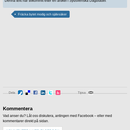
Denna text har tillkommit efter en artikel i Sydsvenska Dagbladet
Fräcka bytet modig och självsäker
Dela
Tipsa
Kommentera
Vad anser du? Låt oss diskutera, antingen med Facebook – eller med
kommentarer direkt på sidan.