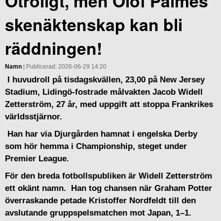
Otroligt, men Olof Palmes
skenäktenskap kan bli
räddningen!
Namn
| Publicerad: 2026-06-29 14:20
I huvudroll på tisdagskvällen, 23,00 på New Jersey
Stadium, Lidingö-fostrade målvakten Jacob Widell
Zetterström, 27 år, med uppgift att stoppa Frankrikes
världsstjärnor.
Han har via Djurgården hamnat i engelska Derby
som hör hemma i Championship, steget under
Premier League.
För den breda fotbollspubliken är Widell Zetterström
ett okänt namn. Han tog chansen när Graham Potter
överraskande petade Kristoffer Nordfeldt till den
avslutande gruppspelsmatchen mot Japan, 1–1.