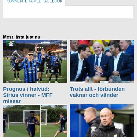
KOMMENTERA MED FACEBOOK
KOMMENTERA UTAN FACEBOOK
Mest lästa just nu
Prognos i halvtid:
Trots allt - förbunden
Sirius vinner - MFF
vaknar och vänder
missar