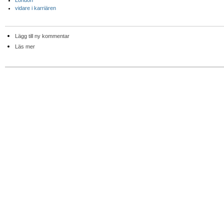
London
vidare i karriären
Lägg till ny kommentar
Läs mer