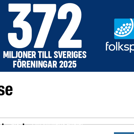
ev
Arkiv
Om Idrottens Affärer