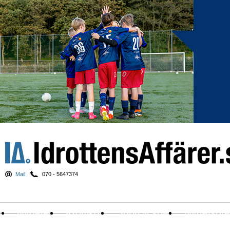
Mail
070 - 5647374
Nyheter
Krönikor
Sport & spel
Nyhetsbr