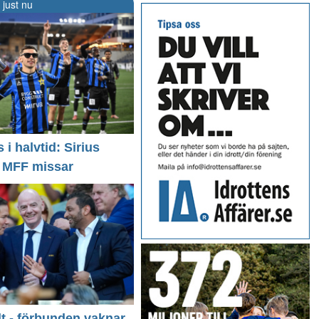
 just nu
i halvtid: Sirius
- MFF missar
llt - förbunden vaknar