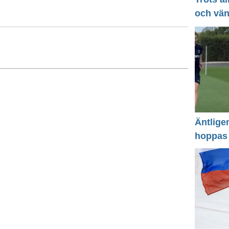
och vä
Äntlige
hoppas