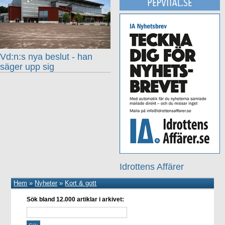
Vd:n:s nya beslut - han
säger upp sig
Idrottens Affärer
Hem
»
Nyheter
»
Kort & gott
Sök bland 12.000 artiklar i arkivet: