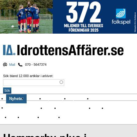
Mail
070 - 5647374
Sök bland 12.000 artiklar i arkivet:
Nyheter
Krönikor
Sport & spel
Nyhetsbrev
Arkiv
Om Idrottens Affärer
Affärer
I spåren av Corona
Arena
Event
Namn
Sponsring
TV-nyheter
Idrott & Turism