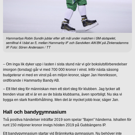
Hammarbys Robin Sundin jublar efter sitt mål under matchen i SM-slutspelet,
semifinal 4 i bäst av 5, mellan Hammarby IF och Sandviken AIK/BK på Zinkensdamms
IP. Foto: Sören Andersson / TT
– Om inga lik dyker upp i lasten i sista stund när vi gör bokslutsförberedelser
imorgon (torsdag) går vi med 700 000 kronor i vinst. Inför nästa säsong
budgeterar vi med en vinst på en miljon kronor, säger Jan Henriksson,
ordförande i Hammarby Bandy AB.
– Ett litet steg för människan men ett stort steg för klubben. Jag tycker att
trenden visar att vi är en av de bästa klubbarna, även sportsligt. Nu ska vi
bygga en stark framförhållning. Men det är mycket jobb kvar, säger Jan.
Hall och bandygymnasium
Två positiva händelser inträffar 2019 som spelar ”Bajen” händerna. Ishallen för
runt 150 miljoner kronor invigs hösten 2019 på Gubbängens IP.
Ett bandygymnasium startar vid Brännkyrka gymnasium. Nu behöver inte