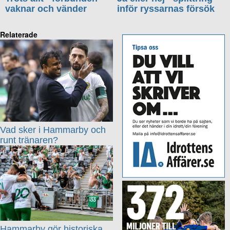
vaknar och vänder
inför ryssarnas försök
Relaterade
Vad sker i Hammarby och
runt tränaren?
Hammarby gör historiska