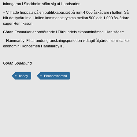
talangerna i Stockholm söka sig ut i landsorten.
– Vi hade hoppats på en publikkapacitet på runt 4 000 åskådare i hallen. Så
blir det tyvärr inte. Hallen kommer att rymma mellan 500 och 1 000 åskådare,
säger Henriksson.
Göran Ersmarker är ordförande i Förbundets ekonominämnd. Han säger:
– Hammarby IF har under granskningsperioden vidtagit åtgärder som stärker
ekonomin i koncernen Hammarby IF.
Göran Söderlund
bandy
Ekonominämnd