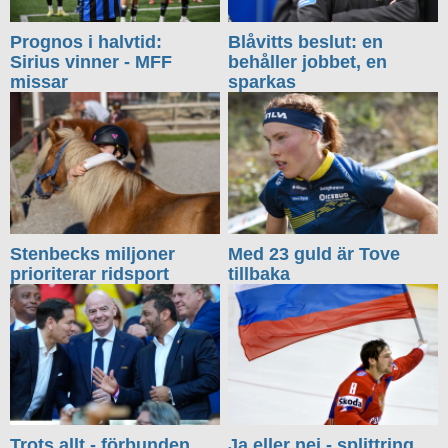
Prognos i halvtid:
Blåvitts beslut: en
Sirius vinner - MFF
behåller jobbet, en
missar
sparkas
Stenbecks miljoner
Med 23 guld är Tove
prioriterar ridsport
tillbaka
Trots allt - förbunden
Ja eller nej - splittring