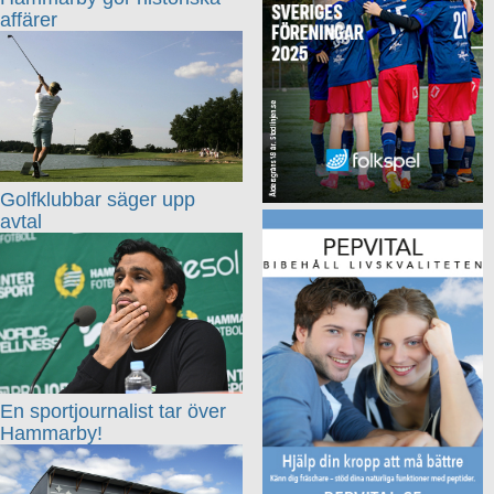
affärer
Golfklubbar säger upp
avtal
En sportjournalist tar över
Hammarby!