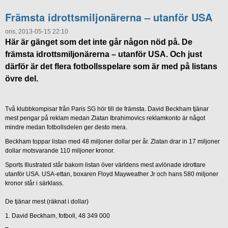
Främsta idrottsmiljonärerna – utanför USA
ons, 2013-05-15 22:10
Här är gänget som det inte går någon nöd på. De
främsta idrottsmiljonärerna – utanför USA. Och just
därför är det flera fotbollsspelare som är med på listans
övre del.
Två klubbkompisar från Paris SG hör till de främsta. David Beckham tjänar
mest pengar på reklam medan Zlatan Ibrahimovics reklamkonto är något
mindre medan fotbollsdelen ger desto mera.
Beckham toppar listan med 48 miljoner dollar per år. Zlatan drar in 17 miljoner
dollar motsvarande 110 miljoner kronor.
Sports Illustrated står bakom listan över världens mest avlönade idrottare
utanför USA. USA-ettan, boxaren Floyd Mayweather Jr och hans 580 miljoner
kronor står i särklass.
De tjänar mest (räknat i dollar)
1. David Beckham, fotboll, 48 349 000