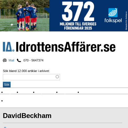
Mail
070 - 5647374
Sök bland 12.000 artiklar i arkivet:
Nyheter
Krönikor
Sport & spel
Nyhetsbrev
Arkiv
Om Idrottens Affärer
DavidBeckham