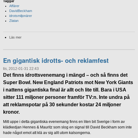
Taggar
Affärer
DavidBeckham
idrotsmiljonärer
Zlatan
Läs mer
En gigantisk idrotts- och reklamfest
tis, 2012-01-31 22:43
Det finns idrottsvenemang i mängd – och så finns det
Super Bowl. New England Patriots mot New York Giants
i nattens gigantiska final är allt och lite till. Bara i USA
sitter 111 miljoner personer framför TV:n. Inte undra på
att reklamspotar på 30 sekunder kostar 24 miljoner
kronor.
Mitt uppe i detta gigantiska evenemang finns en liten bit Sverige i form av
klädkedjan Hennes & Mauritz som slog en signal till David Beckham som inte
hade något emot att klä av sig allt utom kalsongerna.