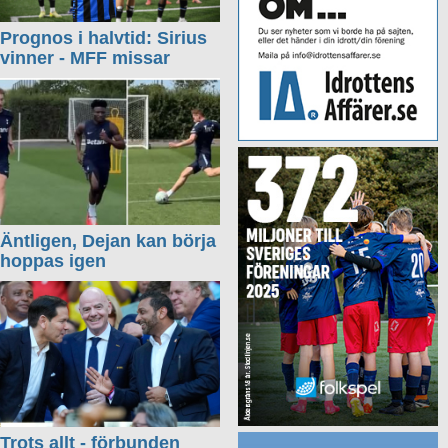
Prognos i halvtid: Sirius
vinner - MFF missar
Äntligen, Dejan kan börja
hoppas igen
Trots allt - förbunden