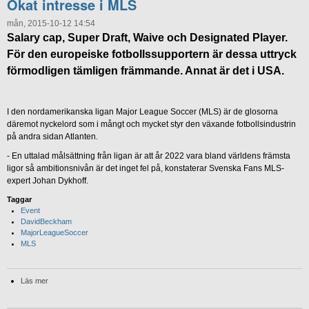
Ökat intresse i MLS
mån, 2015-10-12 14:54
Salary cap, Super Draft, Waive och Designated Player.
För den europeiske fotbollssupportern är dessa uttryck
förmodligen tämligen främmande. Annat är det i USA.
I den nordamerikanska ligan Major League Soccer (MLS) är de glosorna
däremot nyckelord som i mångt och mycket styr den växande fotbollsindustrin
på andra sidan Atlanten.
- En uttalad målsättning från ligan är att år 2022 vara bland världens främsta
ligor så ambitionsnivån är det inget fel på, konstaterar Svenska Fans MLS-
expert Johan Dykhoff.
Taggar
Event
DavidBeckham
MajorLeagueSoccer
MLS
Läs mer