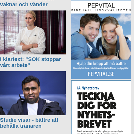
vaknar och vänder
I klartext: "SOK stoppar
vårt arbete"
Studie visar - bättre att
behålla tränaren