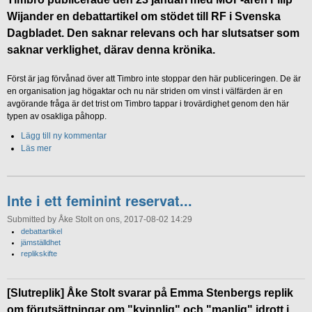
Wijander en debattartikel om stödet till RF i Svenska
Dagbladet. Den saknar relevans och har slutsatser som
saknar verklighet, därav denna krönika.
Först är jag förvånad över att Timbro inte stoppar den här publiceringen. De är
en organisation jag högaktar och nu när striden om vinst i välfärden är en
avgörande fråga är det trist om Timbro tappar i trovärdighet genom den här
typen av osakliga påhopp.
Lägg till ny kommentar
Läs mer
Inte i ett feminint reservat...
Submitted by Åke Stolt on ons, 2017-08-02 14:29
debattartikel
jämställdhet
replikskifte
[Slutreplik] Åke Stolt svarar på Emma Stenbergs replik
om förutsättningar om "kvinnlig" och "manlig" idrott i