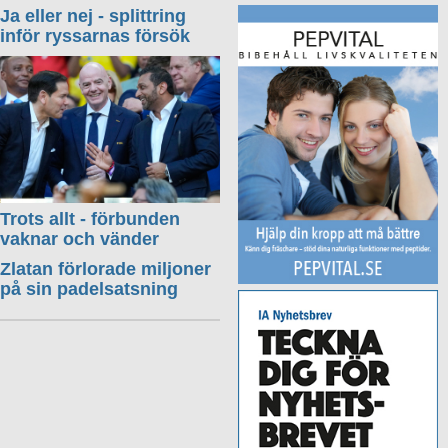
Ja eller nej - splittring
inför ryssarnas försök
Trots allt - förbunden
vaknar och vänder
Zlatan förlorade miljoner
på sin padelsatsning