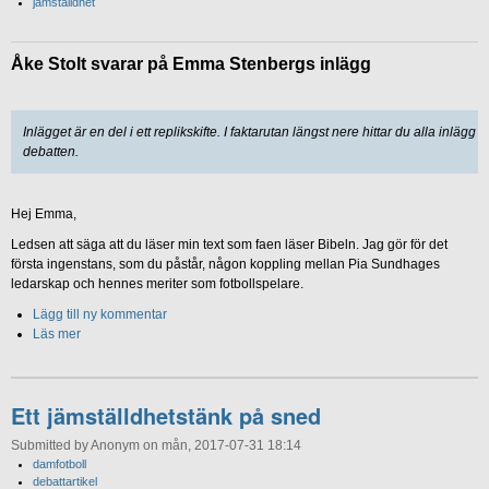
jämställdhet
Åke Stolt svarar på Emma Stenbergs inlägg
Inlägget är en del i ett replikskifte. I faktarutan längst nere hittar du alla inlägg i
debatten.
Hej Emma,
Ledsen att säga att du läser min text som faen läser Bibeln. Jag gör för det
första ingenstans, som du påstår, någon koppling mellan Pia Sundhages
ledarskap och hennes meriter som fotbollspelare.
Lägg till ny kommentar
Läs mer
Ett jämställdhetstänk på sned
Submitted by Anonym on mån, 2017-07-31 18:14
damfotboll
debattartikel