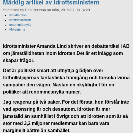
Märklig artikel av idrottsministern
Submitted by Dan Persson on mån, 2019-07-08 14:29
debattartikel
idrottsministern
renommésnylta
VM-tjejerna
Idrottsminister Amanda Lind skriver en debattartikel i AB
om jämställdheten inom idrotten.Det är ett inlägg som
skapar frågor.
Det är politiskt smart att utnyttja glädjen över
fotbollstjejernas fantastiska framgång och försöka vinna
sympatier den vägen. Nästan en skyldighet för en
politiker att renommésnylta numer.
Jag reagerar på två saker. För det första, hon förstår inte
vad sponsring är och dessutom, idrotten är mer
jämställd än samhället i övrigt och att idrotten som är så
stor med 3,2 miljoner medlemmar kan bara vara
marginellt bättre än samhället.