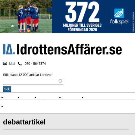
Mail
070 - 5647374
Sök bland 12.000 artiklar i arkivet:
Nyheter
Krönikor
Sport & spel
Nyhetsbrev
Arkiv
Om Idrottens Affärer
debattartikel