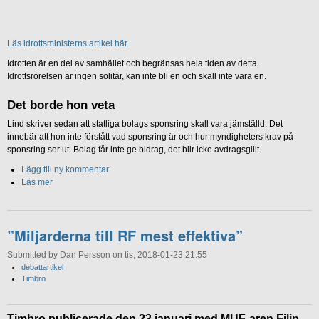
Läs idrottsministerns artikel här
Idrotten är en del av samhället och begränsas hela tiden av detta.
Idrottsrörelsen är ingen solitär, kan inte bli en och skall inte vara en.
Det borde hon veta
Lind skriver sedan att statliga bolags sponsring skall vara jämställd. Det
innebär att hon inte förstått vad sponsring är och hur myndigheters krav på
sponsring ser ut. Bolag får inte ge bidrag, det blir icke avdragsgillt.
Lägg till ny kommentar
Läs mer
”Miljarderna till RF mest effektiva”
Submitted by Dan Persson on tis, 2018-01-23 21:55
debattartikel
Timbro
Timbro publicerade den 23 januari med MUF-aren Filip