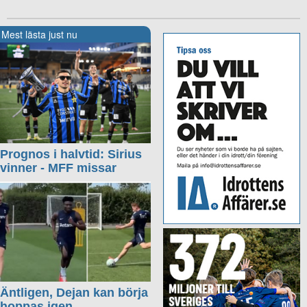
Mest lästa just nu
Prognos i halvtid: Sirius
vinner - MFF missar
Äntligen, Dejan kan börja
hoppas igen