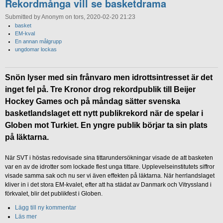
Rekordmånga vill se basketdrama
Submitted by Anonym on tors, 2020-02-20 21:23
basket
EM-kval
En annan målgrupp
ungdomar lockas
Snön lyser med sin frånvaro men idrottsintresset är det
inget fel på. Tre Kronor drog rekordpublik till Beijer
Hockey Games och på måndag sätter svenska
basketlandslaget ett nytt publikrekord när de spelar i
Globen mot Turkiet. En yngre publik börjar ta sin plats
på läktarna.
När SVT i höstas redovisade sina tittarundersökningar visade de att basketen
var en av de idrotter som lockade flest unga tittare. Upplevelseinstitutets siffror
visade samma sak och nu ser vi även effekten på läktarna. När herrlandslaget
kliver in i det stora EM-kvalet, efter att ha städat av Danmark och Vitryssland i
förkvalet, blir det publikfest i Globen.
Lägg till ny kommentar
Läs mer