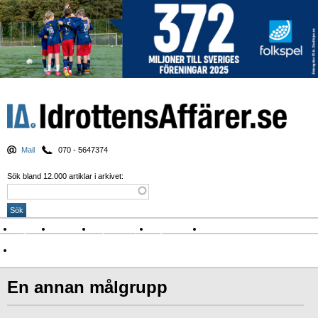
Mail
070 - 5647374
Sök bland 12.000 artiklar i arkivet:
Nyheter
Krönikor
Sport & spel
Nyhetsbrev
Arkiv
Om Idrottens Affärer
En annan målgrupp