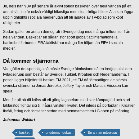
Jo, dels har NBA på senare år aktivt spridit basketen över hela världen på ett
annat sätt, de är också väldigt frikostiga med sina rörliga bilder. Alla kan lägga
upp highlights i sociala medier utan att bli jagade av TV-bolag som köpt
rättigheter.
Sedan gäller en annan demografi i Sverige idag med många influenser från
hela världen. Basket är en sådan stor sport globalt att internationella
basketbollförbundet FIBA faktiskt har många fler följare än FIFA i sociala
medier.
Då kommer stjärnorna
Vad gäller det sportsliga så måste Sverige åtminstone nå en tredjeplats i den
fyrlagsgrupp som består av Sverige, Turkiet, Kroatien och Nederländerna. I
potten ligger biljetter till basket-EM 2021, ett EM då förmodligen de största
svenska stjärnorna Jonas Jerebko, Jeffery Taylor och Marcus Ericsson kan
spela.
Men för att nå dit krävs att ett gäng lagspelare med stor kämpaglöd och stort
läktarstöd fightar sig till några vinster i kvalet. Det inleds på bortaplan i Kroatien
ikväll, fedag och fortsätter sedan med hemmamatchen i Globen på måndag.
Johannes Wohlert
basket
ungdomar lockas
En annan målgrupp