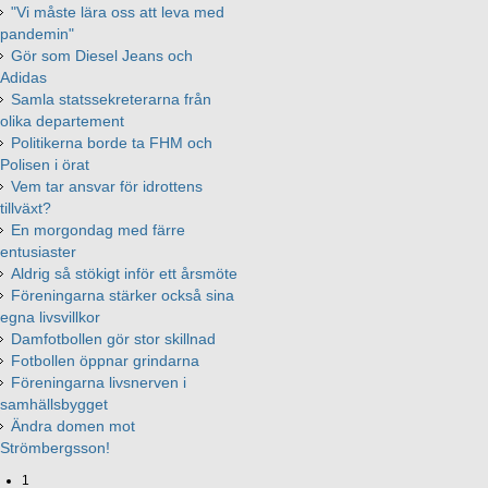
"Vi måste lära oss att leva med
pandemin"
Gör som Diesel Jeans och
Adidas
Samla statssekreterarna från
olika departement
Politikerna borde ta FHM och
Polisen i örat
Vem tar ansvar för idrottens
tillväxt?
En morgondag med färre
entusiaster
Aldrig så stökigt inför ett årsmöte
Föreningarna stärker också sina
egna livsvillkor
Damfotbollen gör stor skillnad
Fotbollen öppnar grindarna
Föreningarna livsnerven i
samhällsbygget
Ändra domen mot
Strömbergsson!
1