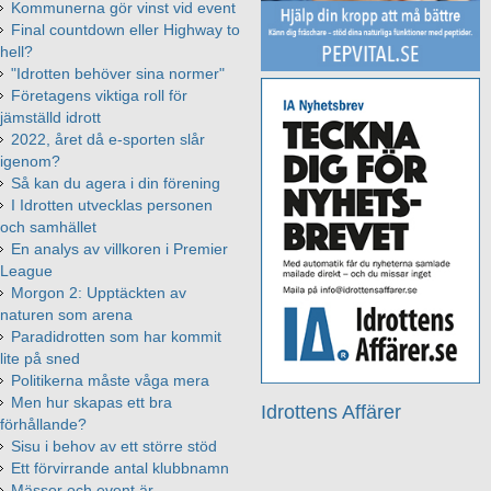
Kommunerna gör vinst vid event
Final countdown eller Highway to
hell?
"Idrotten behöver sina normer"
Företagens viktiga roll för
jämställd idrott
2022, året då e-sporten slår
igenom?
Så kan du agera i din förening
I Idrotten utvecklas personen
och samhället
En analys av villkoren i Premier
League
Morgon 2: Upptäckten av
naturen som arena
Paradidrotten som har kommit
lite på sned
Politikerna måste våga mera
Men hur skapas ett bra
Idrottens Affärer
förhållande?
Sisu i behov av ett större stöd
Ett förvirrande antal klubbnamn
Mässor och event är