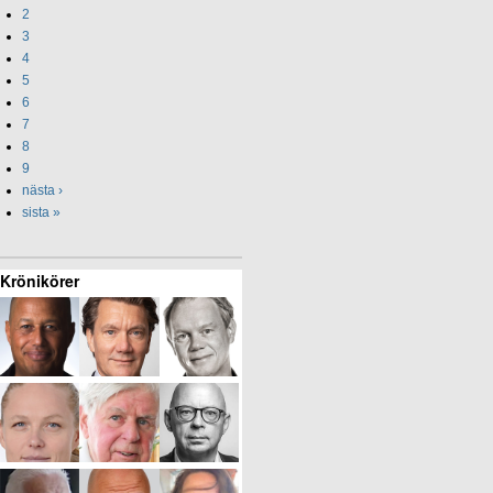
2
3
4
5
6
7
8
9
nästa ›
sista »
Krönikörer