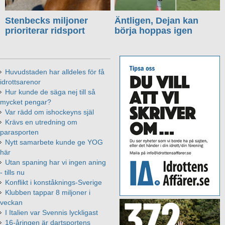
Stenbecks miljoner
Äntligen, Dejan kan
prioriterar ridsport
börja hoppas igen
Huvudstaden har alldeles för få
idrottsarenor
Hur kunde de säga nej till så
mycket pengar?
Var rädd om ishockeyns själ
Krävs en utredning om
parasporten
Nytt samarbete kunde ge YOG
här
Utan spaning har vi ingen aning
- tills nu
Konflikt i konståknings-Sverige
Klubben tappar 8 miljoner i
veckan
I Italien var Svennis lyckligast
16-åringen är dartsportens