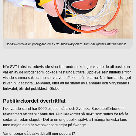
Jonas Jerebko är ytterligare en av de svenskaspelare som har lyckats internationellt
När SVT i höstas redovisade sina tittarundersökningar visade de att basketen
var en av de idrotter som lockade flest unga tittare. Upplevelseinstitutets siffror
visade samma sak och nu ser vi även effekten på läktarna. När herrlandslaget
kliver in i det stora EM-kvalet, efter att ha städat av Danmark och Vitryssland i
förkvalet, blir det publikfest i Globen.
Publikrekordet överträffat
I skrivande stund har 9000 biljetter sålts och Svenska Basketbolförbundet
räknar med att det blir ännu fler. Publikrekordet på 8045 som sattes för två år
sedan är redan slaget. - Det är en ung publik, självklart många turkiska fans
men majoriteten är svenskar som hejar på Sverige.
Varför börjar då basket bli allt mer populärt?