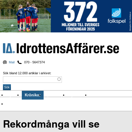
Mail
070 - 5647374
Sök bland 12.000 artiklar i arkivet:
Nyheter
Krönikor
Sport & spel
Nyhetsbrev
Arkiv
Om Idrottens Affärer
Rekordmånga vill se