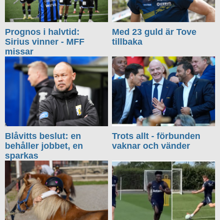
Prognos i halvtid:
Med 23 guld är Tove
Sirius vinner - MFF
tillbaka
missar
Blåvitts beslut: en
Trots allt - förbunden
behåller jobbet, en
vaknar och vänder
sparkas