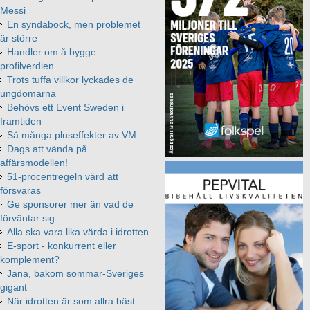
Messi
En syndabock, men problemet
är större
Handler om å bygge
profilverdien
Trots tuffa villkor lyckades de
ungdomarna
Behövs ett Event Sweden i
framtiden
Så många pluseffekter av VM
Dags att vända på
affärsmodellen!
51-procentregeln värd att
försvaras
Ge sponsorer mer än vad de
förväntar sig
Alla ska vara lika värda i idrotten
E-sport - konkurrent eller
komplement?
Jana, bakom sommar-Sveriges
gigant
När idrotten är som allra bäst