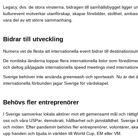
Legacy, dvs. de stora vinsterna, bidragen till samhällsbygget ligger u
kulturevent motverkar utanförskap, skapar förebilder, stolthet, ambassa
vara del av ett större sammanhang.
Bidrar till utveckling
Numera vet de flesta att internationella event bidrar till destinations
De nordiska länderna toppar flera internationella listor som föredömen
och deltog på/jagade internationella speed meetings med internatione
Sverige behöver inte använda greenwash och sportwash. Nu är det da
internationella förbunden jagar Sverige för värdskapet.
Behövs fler entreprenörer
I Sverige samverkar lokala aktörer mot ett gemensamt mål och rätti
oss och våra USPar, demokrati, hållbarhet och jämställdhet. Sverige ka
och möten. Efter pandemin behövs fler entreprenörer, volontärer, aka
upp handen och bjuda in världen till World Cup, EM eller VM.