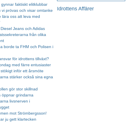
gynnar faktiskt elitklubbar
Idrottens Affärer
u vi prövas och visar omtanke
e lära oss att leva med
"
Diesel Jeans och Adidas
atssekreterarna från olika
nt
rna borde ta FHM och Polisen i
nsvar för idrottens tillväxt?
ndag med färre entusiaster
 stökigt inför ett årsmöte
arna stärker också sina egna
len gör stor skillnad
n öppnar grindarna
arna livsnerven i
ygget
omen mot Strömbergsson!
ar ju gett klartecken