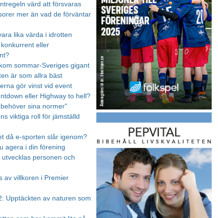
ntregeln värd att försvaras
orer mer än vad de förväntar
vara lika värda i idrotten
 konkurrent eller
nt?
akom sommar-Sveriges gigant
ten är som allra bäst
na gör vinst vid event
untdown eller Highway to hell?
n behöver sina normer"
s viktiga roll för jämställd
et då e-sporten slår igenom?
u agera i din förening
en utvecklas personen och
 av villkoren i Premier
: Upptäckten av naturen som