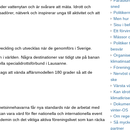
Paradidr
sned
nder vattenytan och är svårare att mäta. Idrott och
Politike
dörer, nätverk och inspirerar unga till aktivitet och att
Men hur 
Sisu i be
Ett förv
Mässor o
Politiker 
utveckling och utvecklas när de genomförs i Sverige.
besvär
Organise
 i världen. Några destinationer var tidigt ute på banan
klimatinsa
lla specialidrottsförbund i Lausanne.
Förenings
gs att vända affärsmodellen 180 grader så att de
Nervöst 
ske
Värsta v
Kan idro
klimatkris
Dokument
ghetsinnehavarna får nya standards när de arbetat med
vinter-OS
n vara värd för fler nationella och internationella event
Om reger
demin och det viktiga aktiva föreningslivet som kan räcka
Så mycke
partner