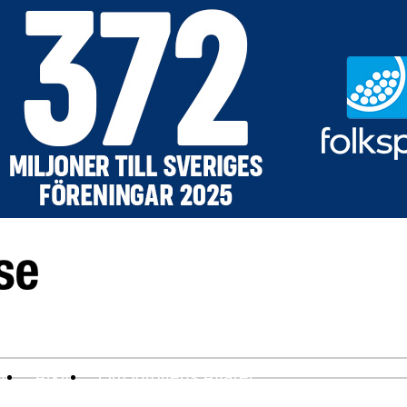
ev
Arkiv
Om Idrottens Affärer