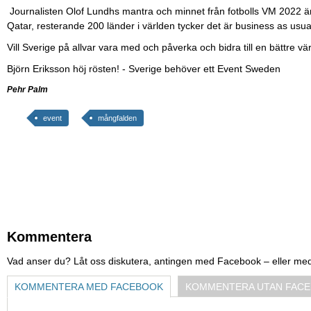
Journalisten Olof Lundhs mantra och minnet från fotbolls VM 2022 är 
Qatar, resterande 200 länder i världen tycker det är business as usu
Vill Sverige på allvar vara med och påverka och bidra till en bättre vä
Björn Eriksson höj rösten! - Sverige behöver ett Event Sweden
Pehr Palm
event
mångfalden
Kommentera
Vad anser du? Låt oss diskutera, antingen med Facebook – eller me
KOMMENTERA MED FACEBOOK
KOMMENTERA UTAN FAC