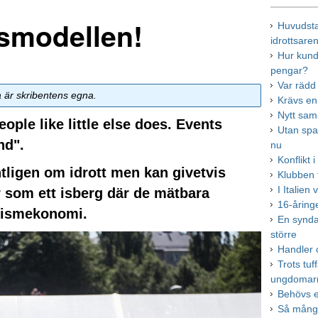
rsmodellen!
Huvudsta
idrottsare
Hur kund
pengar?
Var rädd
a är skribentens egna.
Krävs en
Nytt sa
ople like little else does. Events
Utan span
nd".
nu
Konflikt 
ligen om idrott men kan givetvis
Klubben 
I Italien
r som ett isberg där de mätbara
16-åring
urismekonomi.
En synda
större
Handler 
Trots tuf
ungdomar
Behövs e
Så många