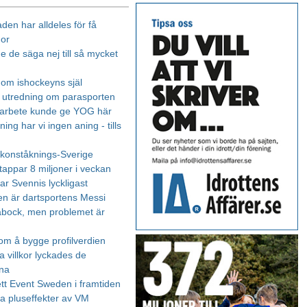
den har alldeles för få
nor
e de säga nej till så mycket
 om ishockeyns själ
 utredning om parasporten
marbete kunde ge YOG här
ing har vi ingen aning - tills
i konståknings-Sverige
tappar 8 miljoner i veckan
 var Svennis lyckligast
en är dartsportens Messi
bock, men problemet är
om å bygge profilverdien
fa villkor lyckades de
na
tt Event Sweden i framtiden
 pluseffekter av VM