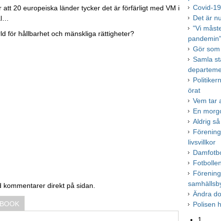
Covid-19 
att 20 europeiska länder tycker det är förfärligt med VM i
Det är n
al…
"Vi måst
rld för hållbarhet och mänskliga rättigheter?
pandemin
Gör som 
Samla st
departeme
Politike
örat
Vem tar a
En morgo
Aldrig så
Förening
livsvillkor
Damfotbol
Fotbolle
Förening
samhällsb
d kommentarer direkt på sidan.
Ändra d
EBOOK
Polisen h
1