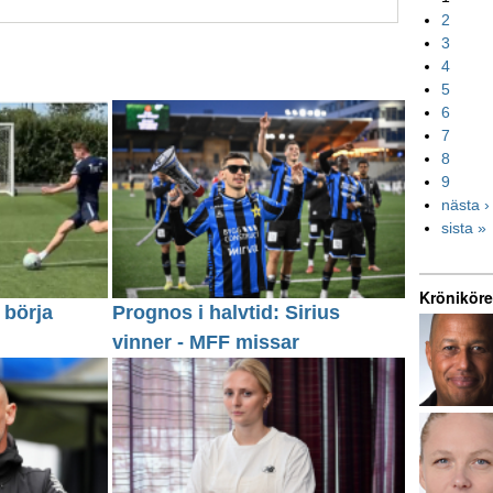
2
3
4
5
6
7
8
9
nästa ›
sista »
Kröniköre
 börja
Prognos i halvtid: Sirius
vinner - MFF missar