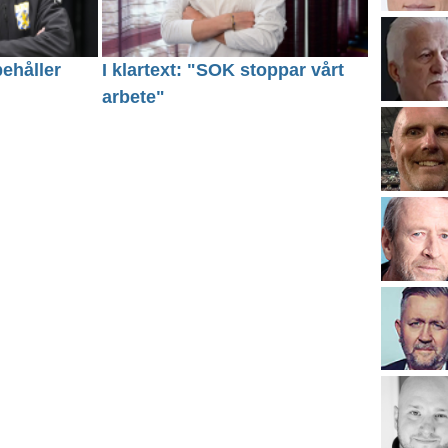
behåller
I klartext: "SOK stoppar vårt
arbete"