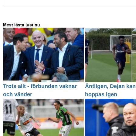
Mest lästa just nu
Trots allt - förbunden vaknar
Äntligen, Dejan kan
och vänder
hoppas igen