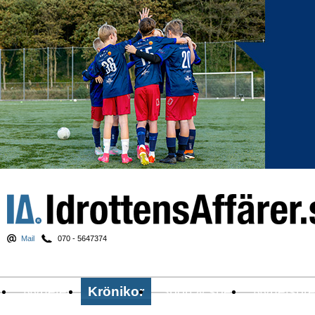
Mail
070 - 5647374
Nyheter
Krönikor
Sport & spel
Nyhetsbr