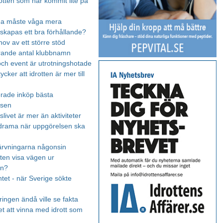
otten som har kommit lite på
rna måste våga mera
skapas ett bra förhållande?
hov av ett större stöd
irrande antal klubbnamn
ch event är utrotningshotade
tycker att idrotten är mer till
rade inköp bästa
tsen
livet är mer än aktiviteter
drama när uppgörelsen ska
ärvningarna någonsin
tten visa vägen ur
en?
et - när Sverige sökte
ingen ändå ville se fakta
t att vinna med idrott som