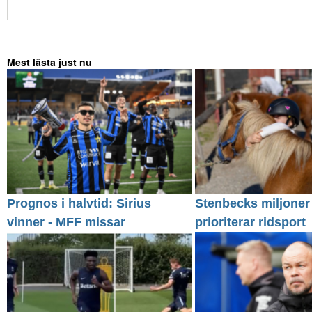
Mest lästa just nu
Prognos i halvtid: Sirius
Stenbecks miljoner
vinner - MFF missar
prioriterar ridsport