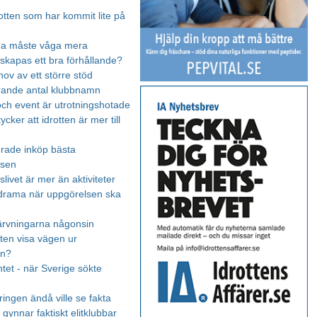
otten som har kommit lite på
rna måste våga mera
skapas ett bra förhållande?
hov av ett större stöd
irrande antal klubbnamn
ch event är utrotningshotade
tycker att idrotten är mer till
rade inköp bästa
tsen
livet är mer än aktiviteter
drama när uppgörelsen ska
ärvningarna någonsin
tten visa vägen ur
en?
et - när Sverige sökte
ingen ändå ville se fakta
gynnar faktiskt elitklubbar