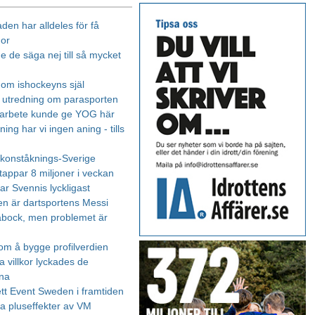
den har alldeles för få
nor
e de säga nej till så mycket
 om ishockeyns själ
 utredning om parasporten
marbete kunde ge YOG här
ing har vi ingen aning - tills
i konståknings-Sverige
tappar 8 miljoner i veckan
 var Svennis lyckligast
en är dartsportens Messi
bock, men problemet är
om å bygge profilverdien
fa villkor lyckades de
na
tt Event Sweden i framtiden
 pluseffekter av VM