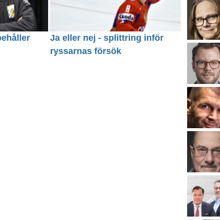
behåller
Ja eller nej - splittring inför
ryssarnas försök