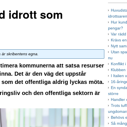
d idrott som
Huvudsta
idrottsare
Hur kund
pengar?
Var rädd
Krävs en
Nytt sa
Utan span
a är skribentens egna.
nu
Konflikt 
itimera kommunerna att satsa resurser
Klubben 
inna. Det är den väg det uppstår
I Italien
om det offentliga aldrig lyckas möta.
16-åring
En synda
ringsliv och den offentliga sektorn är
större
Handler 
Trots tuf
ungdomar
Behövs e
Så många