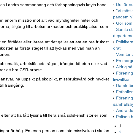
Det är n
 ses i andra sammanhang och förhoppningsvis knyts band
"Vi måst
pandemin
 en enorm misstro mot allt vad myndigheter heter och
Gör som 
rerna, tillgång till arbetsmarknaden och praktikplatser som
Samla st
departeme
Politike
n förälder eller lärare att det gäller att äta en bra frukost
örat
osten är första steget till att lyckas med vad man än
Vem tar a
gonen.
En morgo
problematik, arbetslöshetsfrågan, trångboddheten eller vad
Aldrig så
har ett bra CSR-arbete.
Förening
sansvar, ha uppsikt på skolplikt, missbruksvård och mycket
livsvillkor
till framgång.
Damfotbol
Fotbolle
Förening
samhällsb
Ändra d
fter att ha fått lyssna till flera små solskenshistorier som
Polisen h
1
ngar är hög. En enda person som inte misslyckas i skolan
2