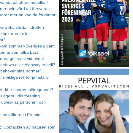
 vända på affärsmodellen!
ntregeln värd att försvaras
orer mer än vad de förväntar
vara lika värda i idrotten
 konkurrent eller
nt?
akom sommar-Sveriges gigant
ten är som allra bäst
na gör vinst vid event
untdown eller Highway to hell?
n behöver sina normer"
s viktiga roll för jämställd
et då e-sporten slår igenom?
u agera i din förening
en utvecklas personen och
 av villkoren i Premier
: Upptäckten av naturen som