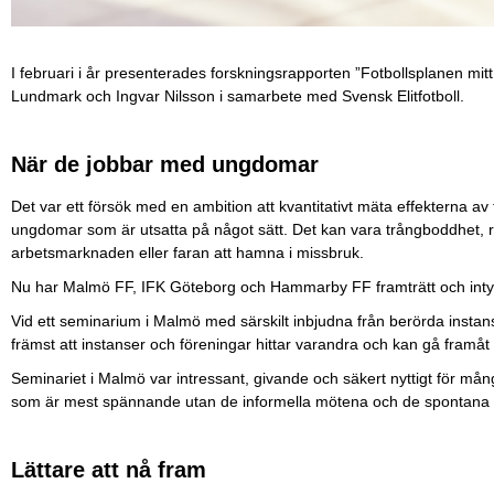
I februari i år presenterades forskningsrapporten ”Fotbollsplanen mi
Lundmark och Ingvar Nilsson i samarbete med Svensk Elitfotboll.
När de jobbar med ungdomar
Det var ett försök med en ambition att kvantitativt mäta effekterna a
ungdomar som är utsatta på något sätt. Det kan vara trångboddhet, ris
arbetsmarknaden eller faran att hamna i missbruk.
Nu har Malmö FF, IFK Göteborg och Hammarby FF framträtt och intyg
Vid ett seminarium i Malmö med särskilt inbjudna från berörda ins
främst att instanser och föreningar hittar varandra och kan gå framåt
Seminariet i Malmö var intressant, givande och säkert nyttigt för många
som är mest spännande utan de informella mötena och de spontana
Lättare att nå fram