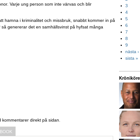
nor. Varje ung person som inte värvas och blir
3
4
5
att hamna i kriminalitet och missbruk, snabbt kommer in på
6
NP så genererar det en samhällsvinst på hyfsat många
7
8
9
nästa ›
sista »
Kröniköre
d kommentarer direkt på sidan.
EBOOK