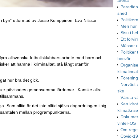
arena
Paradidr
sned
Politike
tt i byn” utformad av Jesse Kemppinen, Eva Nilsson
Men hur 
Sisu i be
Ett förv
Mässor o
Politiker 
v fyra allsvenska fotbollsklubbars arbete med barn och
besvär
ker att hamna i kriminalitet, stå långt utanför
Organise
klimatinsa
Förenings
at hur bra det gick.
Nervöst 
tanser påvisades gemensamma lärdomar. Kanske allra
ske
 tillsammans.
Värsta v
Kan idro
. Som alltid är det inte alltid själva dagordningen i sig
klimatkris
 samtalen mellan programpunkterna.
Dokument
vinter-OS
Om reger
Covid-19 