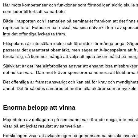
Här möts kompetenser och funktioner som förmodligen aldrig skulle
som leder till fortsatt samarbete.
Både i rapporten och i samtalen på seminariet framkom att det finns
representerar. Fotbollen har också, via sina nätverk i form av sponso
inte det offentliga lyckas ta fram.
Elitspelarna är inte sällan idoler och förebilder för många unga. Säger e
passerar det garanterat obemärkt, men säger en A-lagsspelare att fruk
företar sig, så kommer många att välja att njuta av en måltid på mor
Självklart är det inte elitfotbollens ansvar att ensamt lösa missbruks
det nu kan vara. Däremot kräver sponsorerna numera att klubbarna 
Det offentliga är främst ansvarigt och kan stå för krav och myndighet
annat. Det är således samarbetet mellan alla aktörer som är nyckeln 
Enorma belopp att vinna
Majoriteten av deltagarna på seminariet var rörande eniga, inte minst e
visar på ett lyckat resultat av samverkan.
Forskningen visar att avkastningen på gemensamma sociala investeri