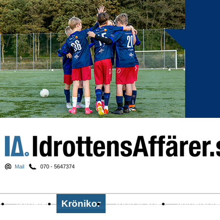
Mail
070 - 5647374
Nyheter
Krönikor
Sport & spel
Nyhetsbr