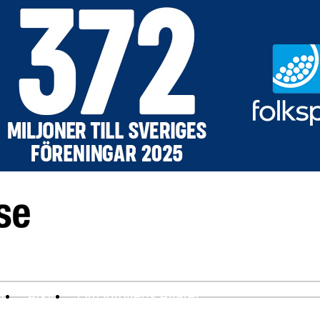
ev
Arkiv
Om Idrottens Affärer