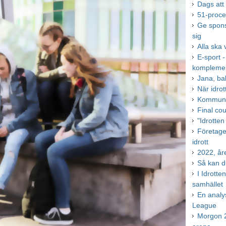
Dags att
51-proce
Ge spons
sig
Alla ska 
E-sport -
kompleme
Jana, b
När idrot
Kommuner
Final co
"Idrotte
Företagen
idrott
2022, år
Så kan d
I Idrott
samhället
En analys
League
Morgon 2