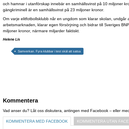
och hamnar i utanförskap innebär en samhällsvinst på 10 miljoner kro
gängkriminell är en samhällsvinst på 23 miljoner kronor.
Om varje elitfotbollsklubb når en ungdom som klarar skolan, undgår 
arbetsmarknaden, klarar egen försörjning och bidrar till Sveriges B
miljoner kronor, närmare miljarder faktiskt.
Helene Lis
Samverkan. Fyra klubbar i test skäl att satsa
Kommentera
Vad anser du? Låt oss diskutera, antingen med Facebook – eller me
KOMMENTERA MED FACEBOOK
KOMMENTERA UTAN FAC