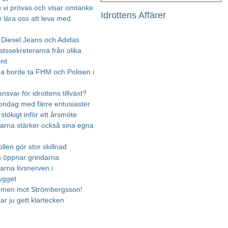
u vi prövas och visar omtanke
Idrottens Affärer
e lära oss att leva med
"
Diesel Jeans och Adidas
atssekreterarna från olika
nt
rna borde ta FHM och Polisen i
nsvar för idrottens tillväxt?
ndag med färre entusiaster
 stökigt inför ett årsmöte
arna stärker också sina egna
len gör stor skillnad
n öppnar grindarna
arna livsnerven i
ygget
omen mot Strömbergsson!
ar ju gett klartecken