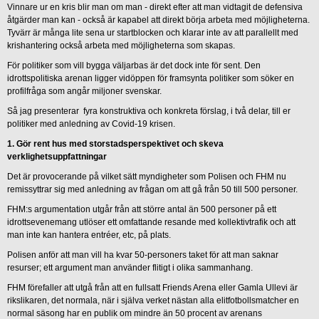
Vinnare ur en kris blir man om man - direkt efter att man vidtagit de defensiva
åtgärder man kan - också är kapabel att direkt börja arbeta med möjligheterna.
Tyvärr är många lite sena ur startblocken och klarar inte av att parallellt med
krishantering också arbeta med möjligheterna som skapas.
För politiker som vill bygga väljarbas är det dock inte för sent. Den
idrottspolitiska arenan ligger vidöppen för framsynta politiker som söker en
profilfråga som angår miljoner svenskar.
Så jag presenterar fyra konstruktiva och konkreta förslag, i två delar, till er
politiker med anledning av Covid-19 krisen.
1. Gör rent hus med storstadsperspektivet och skeva
verklighetsuppfattningar
Det är provocerande på vilket sätt myndigheter som Polisen och FHM nu
remissyttrar sig med anledning av frågan om att gå från 50 till 500 personer.
FHM:s argumentation utgår från att större antal än 500 personer på ett
idrottsevenemang utlöser ett omfattande resande med kollektivtrafik och att
man inte kan hantera entréer, etc, på plats.
Polisen anför att man vill ha kvar 50-personers taket för att man saknar
resurser; ett argument man använder flitigt i olika sammanhang.
FHM förefaller att utgå från att en fullsatt Friends Arena eller Gamla Ullevi är
rikslikaren, det normala, när i själva verket nästan alla elitfotbollsmatcher en
normal säsong har en publik om mindre än 50 procent av arenans