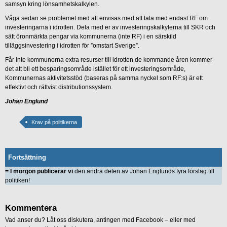
samsyn kring lönsamhetskalkylen.
Våga sedan se problemet med att envisas med att tala med endast RF om
investeringarna i idrotten. Dela med er av investeringskalkylerna till SKR och
sätt öronmärkta pengar via kommunerna (inte RF) i en särskild
tilläggsinvestering i idrotten för ”omstart Sverige”.
Får inte kommunerna extra resurser till idrotten de kommande åren kommer
det att bli ett besparingsområde istället för ett investeringsområde,
Kommunernas aktivitetsstöd (baseras på samma nyckel som RF:s) är ett
effektivt och rättvist distributionssystem.
Johan Englund
Krav på politikerna
Fortsättning
= I morgon publicerar vi
den andra delen av Johan Englunds fyra förslag till
politiken!
Kommentera
Vad anser du? Låt oss diskutera, antingen med Facebook – eller med