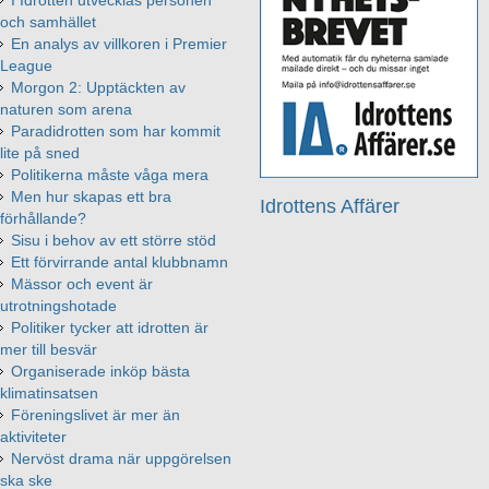
I Idrotten utvecklas personen
och samhället
En analys av villkoren i Premier
League
Morgon 2: Upptäckten av
naturen som arena
Paradidrotten som har kommit
lite på sned
Politikerna måste våga mera
Men hur skapas ett bra
Idrottens Affärer
förhållande?
Sisu i behov av ett större stöd
Ett förvirrande antal klubbnamn
Mässor och event är
utrotningshotade
Politiker tycker att idrotten är
mer till besvär
Organiserade inköp bästa
klimatinsatsen
Föreningslivet är mer än
aktiviteter
Nervöst drama när uppgörelsen
ska ske