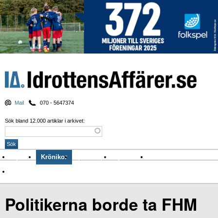
Mail
070 - 5647374
Sök bland 12.000 artiklar i arkivet:
Nyheter
Krönikor
Sport & spel
Nyhetsbrev
Arkiv
Om Idrottens Affärer
Politikerna borde ta FHM