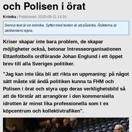
och Polisen i örat
Krönika
| Publicerad: 2020-09-11 14:16
Denna text är en krönika. Syftet med texten är att påverka. Åsikterna är
skribentens egna.
Kriser skapar inte bara problem, de skapar
möjligheter också, betonar Intresseorganisationen
Ettanfotbolls ordförande Johan Englund i ett öppet
brev till alla Sveriges politiker.
"Jag kan inte låta bli att rikta en uppmaning: på något
sätt måste väl ändå politiken kunna ta FHM och
Polisen i örat och styra upp deras verklighetsbild så
att de förstår att arrangörer i den kommersiella
idrotten är minst lika professionella som t ex
köpcentrum och kollektivtrafiken".