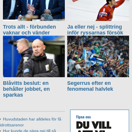
Trots allt - förbunden
Ja eller nej - splittring
vaknar och vänder
inför ryssarnas försök
Blåvitts beslut: en
Segerrus efter en
behåller jobbet, en
fenomenal halvlek
sparkas
Huvudstaden har alldeles för få
idrottsarenor
Hur kunde de säga nej till så