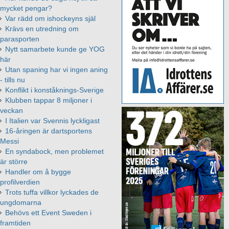
mycket pengar?
Var rädd om ishockeyns själ
Krävs en utredning om
parasporten
Nytt samarbete kunde ge YOG
här
Utan spaning har vi ingen aning
- tills nu
Konflikt i konståknings-Sverige
Klubben tappar 8 miljoner i
veckan
I Italien var Svennis lyckligast
16-åringen är dartsportens
Messi
En syndabock, men problemet
är större
Handler om å bygge
profilverdien
Trots tuffa villkor lyckades de
ungdomarna
Behövs ett Event Sweden i
framtiden