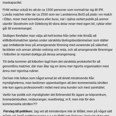
maxkapacitet.
FHM verkar också tro att de ca 1500 personer som normalt tar sig till IFK
Luleås matcher eller de ca 2500 som ser Landskrona BoIS på plats i en match
i Ettan, reser med tunnelbana eller buss, när i själva verket publik på arenor
utanför Stockholm och Göteborg till stora delar reser med egen bil, cyklar eller
går till evenemanget.
Slutligen förefaller man välja att helt bortse från (eller inte förstå) att
elitfotbollsmatcher spelas under särskilda tävlingsbestämmelser som ställer
upp omfattande krav på arrangerande förening med avseende på säkerhet,
faciliteter och annan allmän ordning och reda, och att arrangerande föreningar
i fotbollen är mycket duktiga på dessa arrangemang.
Till detta kommer att fotbollen tagit fram det särskilda protokollet för att
genomföra matcher, där man åtar sig en ännu mer rigorös organisation med
ännu mer rigorösa rutiner.
Det kan inte tolkas som något annat än ett direkt misstroende från
myndigheterna; man bedömer uppenbarligen att den kommersiella idrotten
inte kan agera professionellt i mötet med sina kunder och med samhället.
Varför har politik och myndigheter det förtroendet för ägare av köpcentrum,
livsmedelsbutiker, restauranger, reseföretag, m fl, men inte för den
kommersiella idrotten?!?
Förslag till politiken:
Jag vet att ministerstyre inte är tillåtet, men på något sätt
måste väl ändå politiken kunna s a s ta FHM och Polisen i örat och styra upp