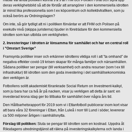
deras verklighetsbild så att de förstår att arrangörer i den kommersiella idrotten
är minst lika professionella som t ex köpcentrum och kollektivtrafiken, som ju
också berörs av Ordningslagen?
Om inte, så gör tydligt att ni i politiken förväntar er att FHM och Polisen på
exekutiv nivå (skippa juristerna) bjuder in företrädare för den kommersiella
idrotten som kan utbilda om verkligheten.
2. Investeringar i idrotten är lönsamma för samhället och har en central roll
i ”Omstart Sverige”
Framsynta politiker inser och erkänner idrottens viktiga roll i att ”ta omhand” de
negativa effekter covid-19 krisen skapar för många familjer och närsamhällen.
Sådana politiker ser pengar (till verksamhet) och andra resurser (som t ex till
infrastruktur) till idrotten som den goda investering i det samhällsekonomiska
den verkligen är.
Fotbollens solitt akademiskt förankrade Social Return on Investment-kalkyl,
som ju bara har ca två år på nacken, visar ju verkligen att detta är sant: en
investerad krona idag ger tio tillbaka för samhället över några års tid.
Den Hållbarhetsrapport för 2019 som vi i Ettanfotboll publicerar inom kort visar
att bara våra 32 föreningar i Ettan, från Luleå i norr till Lund i söder, levererar
ca 500 miljoner årligen i samhällsnytta.
Förslag till politiken:
Sluta se pengar till idrotten som en kostnad. Uppdra åt
Riksdagens utredningstjänst att räkna på investeringskalkylerna och landa i