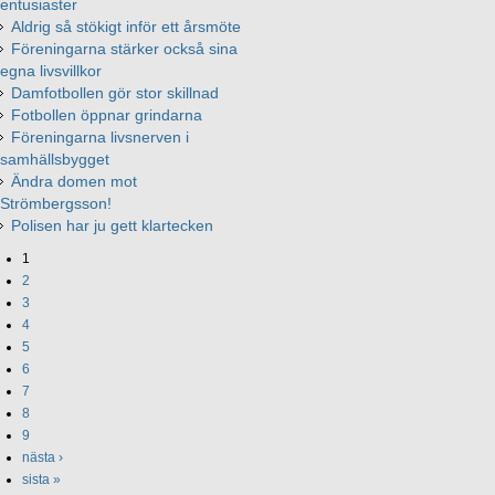
entusiaster
Aldrig så stökigt inför ett årsmöte
Föreningarna stärker också sina
egna livsvillkor
Damfotbollen gör stor skillnad
Fotbollen öppnar grindarna
Föreningarna livsnerven i
samhällsbygget
Ändra domen mot
Strömbergsson!
Polisen har ju gett klartecken
1
2
3
4
5
6
7
8
9
nästa ›
sista »