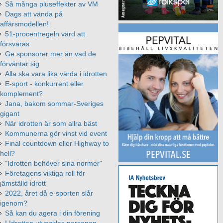
Så många pluseffekter av VM
Dags att vända på
affärsmodellen!
51-procentregeln värd att
försvaras
Ge sponsorer mer än vad de
förväntar sig
Alla ska vara lika värda i idrotten
E-sport - konkurrent eller
komplement?
Jana, bakom sommar-Sveriges
gigant
När idrotten är som allra bäst
Kommunerna gör vinst vid event
Final countdown eller Highway to
hell?
"Idrotten behöver sina normer"
Företagens viktiga roll för
jämställd idrott
2022, året då e-sporten slår
igenom?
Så kan du agera i din förening