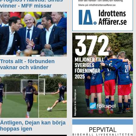
vinner - MFF missar
Trots allt - förbunden
vaknar och vänder
Äntligen, Dejan kan börja
hoppas igen