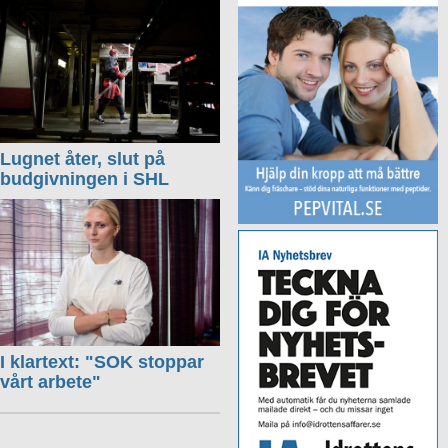
Lugnet åter, slut på
budgivningen i SHL
I klartext: "SOK stoppar
vårt arbete"