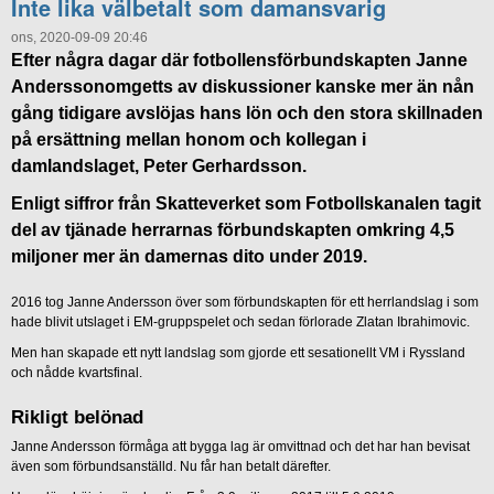
Inte lika välbetalt som damansvarig
ons, 2020-09-09 20:46
Efter några dagar där fotbollensförbundskapten Janne
Anderssonomgetts av diskussioner kanske mer än nån
gång tidigare avslöjas hans lön och den stora skillnaden
på ersättning mellan honom och kollegan i
damlandslaget, Peter Gerhardsson.
Enligt siffror från Skatteverket som Fotbollskanalen tagit
del av tjänade herrarnas förbundskapten omkring 4,5
miljoner mer än damernas dito under 2019.
2016 tog Janne Andersson över som förbundskapten för ett herrlandslag i som
hade blivit utslaget i EM-gruppspelet och sedan förlorade Zlatan Ibrahimovic.
Men han skapade ett nytt landslag som gjorde ett sesationellt VM i Ryssland
och nådde kvartsfinal.
Rikligt belönad
Janne Andersson förmåga att bygga lag är omvittnad och det har han bevisat
även som förbundsanställd. Nu får han betalt därefter.