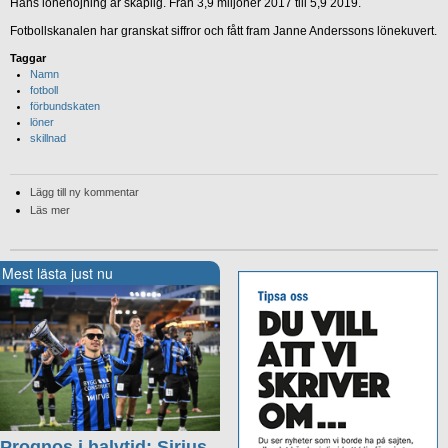
Hans lönehöjning är skaplig. Från 3,9 miljoner 2017 till 5,9 2019.
Fotbollskanalen har granskat siffror och fått fram Janne Anderssons lönekuvert.
Taggar
Namn
fotboll
förbundskaten
löner
skillnad
Lägg till ny kommentar
Läs mer
Mest lästa just nu
Prognos i halvtid: Sirius