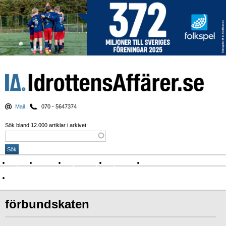
Mail
070 - 5647374
Sök bland 12.000 artiklar i arkivet:
Nyheter
Krönikor
Sport & spel
Nyhetsbrev
Arkiv
Om Idrottens Affärer
förbundskaten