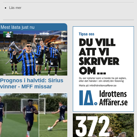
Läs mer
Mest lästa just nu
Prognos i halvtid: Sirius
vinner - MFF missar