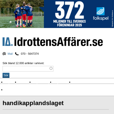
Mail
070 - 5647374
Sök bland 12.000 artiklar i arkivet:
Nyheter
Krönikor
Sport & spel
Nyhetsbrev
Arkiv
Om Idrottens Affärer
handikapplandslaget