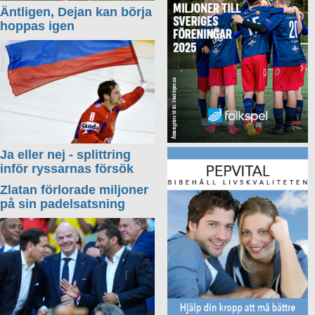
Äntligen, Dejan kan börja
hoppas igen
Ja eller nej - splittring
inför ryssarnas försök
Zlatan förlorade miljoner
på sin padelsatsning