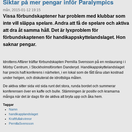
Siktar på mer pengar inför Paralympics
mån, 2015-01-12 19:15
Vissa förbundskaptener har problem med klubbar som
inte vill släppa spelare. Andra att få de spelare och aktiva
att dra åt samma håll. Det är lyxproblem för
förbundskaptenen för handikappskyttelandslaget. Hon
saknar pengar.
Idrottens Affärer träffar förbundskapten Pernilla Svensson på en restaurang i i
Mörby Centrum, i Stockholmsförorten Danderyd. Handikappskyttelandslaget
har precis haft konferens i närheten, i en lokal som de fått låna utan kostnad
under helgen, och diskuterat de idrottsliga målen.
De aktiva sitter sida vid sida runt det stora, runda bordet och summerar
konferensen över en kaffe och bulle. Stämningen är positiv och kramarna
många när det är dags för de aktiva att bryta upp och åka hem.
Taggar
Namn
handikapplandslaget
Kraftfullakvinnor
PernillaSvensson