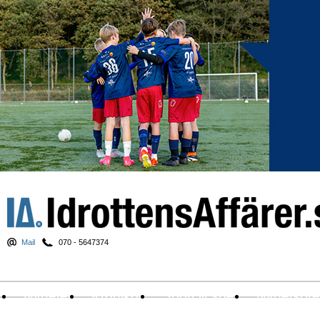
Mail
070 - 5647374
Nyheter
Krönikor
Sport & spel
Nyhetsbr