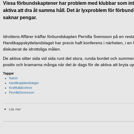
Vissa förbundskaptener har problem med klubbar som inte v
aktiva att dra åt samma håll. Det är lyxproblem för förb
saknar pengar.
Idrottens Affärer träffar förbundskapten Pernilla Svensson på en res
Handikappskyttelandslaget har precis haft konferens i närheten, i en
diskuterat de idrottsliga målen.
De aktiva sitter sida vid sida runt det stora, runda bordet och summ
positiv och kramarna många när det är dags för de aktiva att bryta 
Taggar
Namn
handikapplandslaget
Kraftfullakvinnor
PernillaSvensson
Läs mer