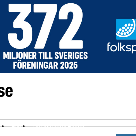
ev
Arkiv
Om Idrottens Affärer