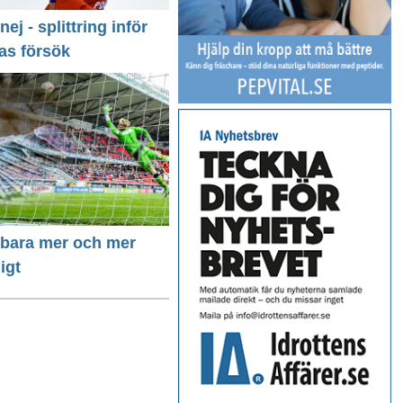
 nej - splittring inför
as försök
r bara mer och mer
igt