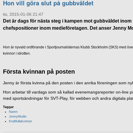
Hon vill göra slut på gubbväldet
tis, 2015-01-06 21:47
Det är dags för nästa steg i kampen mot gubbväldet inom s
chefspositioner inom medieföretagen. Det anser Jenny Mo
Hon är nyvald ordförande i Sportjournalisternas Klubb Stockholm (SKS) med över
kvinnor i idrotten.
Första kvinnan på posten
Jenny är första kvinna på den posten i den anrika föreningen som nyli
Hon arbetar till vardags som så kallad evenemangsreporter on-line på 
med sportsändningar för SVT-Play, för webben och andra digitala plat
Taggar
Namn
JennyModin
Kraftfullakvinnor