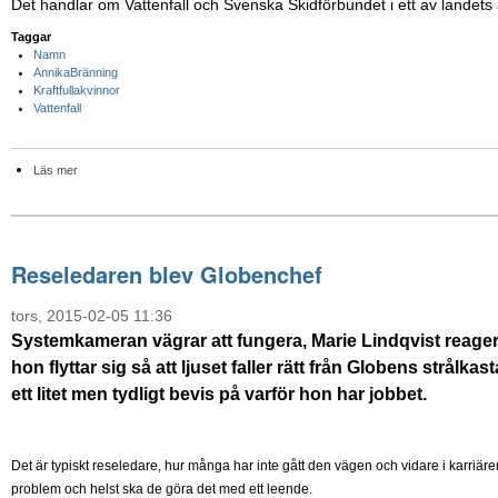
Det handlar om Vattenfall och Svenska Skidförbundet i ett av landet
Taggar
Namn
AnnikaBränning
Kraftfullakvinnor
Vattenfall
Läs mer
Reseledaren blev Globenchef
tors, 2015-02-05 11:36
Systemkameran vägrar att fungera, Marie Lindqvist reagerar
hon flyttar sig så att ljuset faller rätt från Globens strålka
ett litet men tydligt bevis på varför hon har jobbet.
Det är typiskt reseledare, hur många har inte gått den vägen och vidare i karriäre
problem och helst ska de göra det med ett leende.