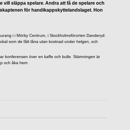
ill släppa spelare. Andra att få de spelare och
undskaptenen för handikappskyttelandslaget. Hon
taurang i i Mörby Centrum, i Stockholmsförorten Danderyd.
 lokal som de fått låna utan kostnad under helgen, och
erar konferensen över en kaffe och bulle. Stämningen är
upp och åka hem.