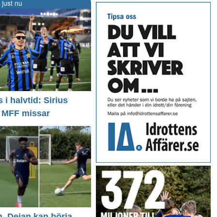
 just nu
i halvtid: Sirius
- MFF missar
n, Dejan kan börja