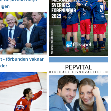
 igen
llt - förbunden vaknar
nder