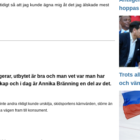
idigt så att jag kunde ägna mig åt det jag älskade mest
hoppas
Trots a
gerar, utbytet är bra och man vet var man har
och vä
skap och i dag är Annika Bränning en del av det.
nte andra riktigt kunde urskilja, skidsportens kärnvärden, större än
hela vägen fram till konsument.