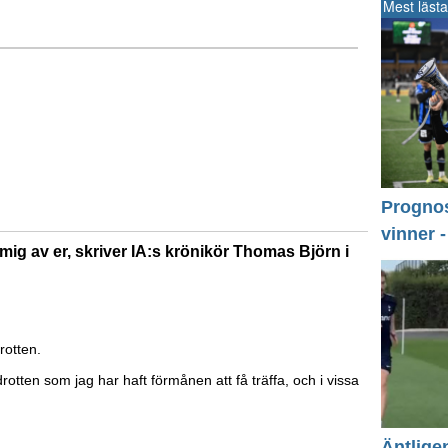
Mest lästa
Prognos 
vinner 
ra mig av er, skriver IA:s krönikör Thomas Björn i
rotten.
idrotten som jag har haft förmånen att få träffa, och i vissa
Äntlige