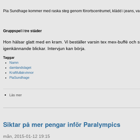
Pia Sundhage kommer med raska steg genom förortscentrumet, klädd i jeans, varm
Gruppspel i tre städer
Hon hälsar glatt med en kram. Vi beställer varsin tex mex-buffé och sl
igenkännande blickar. Intervjun kan börja.
Taggar
Namn
damlandslaget
Kraftfullakvinnor
PiaSundhage
Läs mer
Siktar på mer pengar inför Paralympics
mån, 2015-01-12 19:15