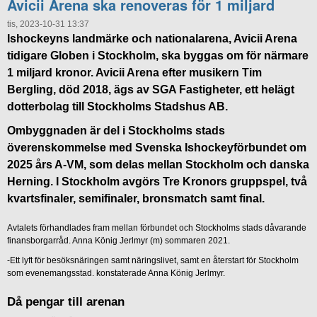
Avicii Arena ska renoveras för 1 miljard
tis, 2023-10-31 13:37
Ishockeyns landmärke och nationalarena, Avicii Arena
tidigare Globen i Stockholm, ska byggas om för närmare
1 miljard kronor. Avicii Arena efter musikern Tim
Bergling, död 2018, ägs av SGA Fastigheter, ett helägt
dotterbolag till Stockholms Stadshus AB.
Ombyggnaden är del i Stockholms stads
överenskommelse med Svenska Ishockeyförbundet om
2025 års A-VM, som delas mellan Stockholm och danska
Herning. I Stockholm avgörs Tre Kronors gruppspel, två
kvartsfinaler, semifinaler, bronsmatch samt final.
Avtalets förhandlades fram mellan förbundet och Stockholms stads dåvarande
finansborgarråd. Anna König Jerlmyr (m) sommaren 2021.
-Ett lyft för besöksnäringen samt näringslivet, samt en återstart för Stockholm
som evenemangsstad. konstaterade Anna König Jerlmyr.
Då pengar till arenan