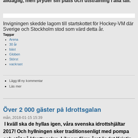
alldaglig, men pryder sin plats och utstrålning i alla fall.
Invigningen skedde lagom till startskottet för Hockey-VM där
Sverige och Stockholm stod som värd detta år.
Taggar
Arena
30 år
bäst
Globen
Störst
vackrast
Lägg till ny kommentar
Läs mer
Över 2 000 gäster på Idrottsgalan
mån, 2018-01-15 15:39
I kväll ska de hyllas igen, våra svenska idrottshjältar
2017! Och hyllningen sker traditionsenligt med pompa