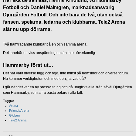
Här ska de samsas, Henrik Kindlund, vd Hammarby
Fotboll och Daniel Malmgren, marknadsansvarig
Djurgården Fotboll. Och inte bara de två, utan också
fansen, spelarna, ledarna och klubbarna. Tele2 Arena
slår nu upp dörrarna.
Två framträdande klubbar på en och samma arena.
Det innebär en viss anspänning om än inte oöverkomlig.
Hammarby först ut...
Det har varit diverse tugg och fejd, inte minst på hemsidor och diverse forum.
Nu kommer verkligheten och med den, ja, vad då?
I går när det var en ny pressvisning och då umgicks alla, från såväl Djurgården
som Hammarby, som allra bästa polare i alla fall.
Taggar
Arena
FriendsArena
Globen
Tele2 Arena