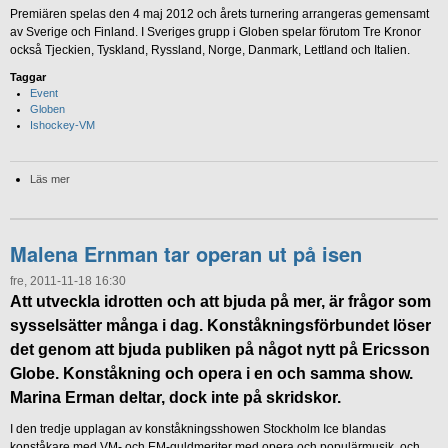
Premiären spelas den 4 maj 2012 och årets turnering arrangeras gemensamt
av Sverige och Finland. I Sveriges grupp i Globen spelar förutom Tre Kronor
också Tjeckien, Tyskland, Ryssland, Norge, Danmark, Lettland och Italien.
Taggar
Event
Globen
Ishockey-VM
Läs mer
Malena Ernman tar operan ut på isen
fre, 2011-11-18 16:30
Att utveckla idrotten och att bjuda på mer, är frågor som
sysselsätter många i dag. Konståkningsförbundet löser
det genom att bjuda publiken på något nytt på Ericsson
Globe. Konståkning och opera i en och samma show.
Marina Erman deltar, dock inte på skridskor.
I den tredje upplagan av konståkningsshowen Stockholm Ice blandas
konståkare med VM- och EM-guldmeriter med opera och populärmusik, och