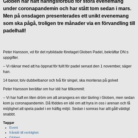
Globen har haft näringsförbud för stora evenemang
under coronapandemin och har stått tom sedan i mars.
Men på onsdagen presenterades ett unikt evenemang
som ska pågå, troligen tre månader via en förvandling till
padelhall!
Peter Hansson, vd för det nybildade företaget Globen Padel, bekräftar DN:s
uppgifter.
– Vi räknar med att ha öppnat för fullt för padel senast den 1 november, säger
han.
14 banor, tolv dubbelbanor och två för singel, ska monteras på golvet
Peter Hansson berättar om hur idé har tillkommit:
– Vi har haft en liten dröm om att arrangera en stor tävling i Globen, men sedan
kom ju coronapandemin. Då föddes en idé om att hyra in oss i arenan och få
möjlighet att spela padel i en häftig miljö. Sedan i somras har allt gått väldigt
snabbt.
Taggar
Event
frånidé till verklighet
Globen