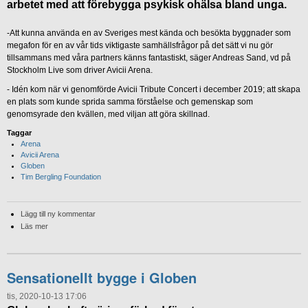
arbetet med att förebygga psykisk ohälsa bland unga.
-Att kunna använda en av Sveriges mest kända och besökta byggnader som
megafon för en av vår tids viktigaste samhällsfrågor på det sätt vi nu gör
tillsammans med våra partners känns fantastiskt, säger Andreas Sand, vd på
Stockholm Live som driver Avicii Arena.
- Idén kom när vi genomförde Avicii Tribute Concert i december 2019; att skapa
en plats som kunde sprida samma förståelse och gemenskap som
genomsyrade den kvällen, med viljan att göra skillnad.
Taggar
Arena
Avicii Arena
Globen
Tim Bergling Foundation
Lägg till ny kommentar
Läs mer
Sensationellt bygge i Globen
tis, 2020-10-13 17:06