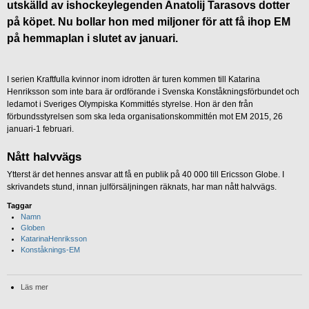
utskälld av ishockeylegenden Anatolij Tarasovs dotter
på köpet. Nu bollar hon med miljoner för att få ihop EM
på hemmaplan i slutet av januari.
I serien Kraftfulla kvinnor inom idrotten är turen kommen till Katarina
Henriksson som inte bara är ordförande i Svenska Konståkningsförbundet och
ledamot i Sveriges Olympiska Kommittés styrelse. Hon är den från
förbundsstyrelsen som ska leda organisationskommittén mot EM 2015, 26
januari-1 februari.
Nått halvvägs
Ytterst är det hennes ansvar att få en publik på 40 000 till Ericsson Globe. I
skrivandets stund, innan julförsäljningen räknats, har man nått halvvägs.
Taggar
Namn
Globen
KatarinaHenriksson
Konståknings-EM
Läs mer