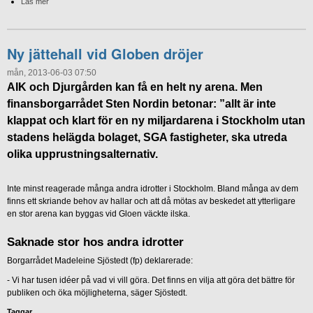
Läs mer
Ny jättehall vid Globen dröjer
mån, 2013-06-03 07:50
AIK och Djurgården kan få en helt ny arena. Men
finansborgarrådet Sten Nordin betonar: ”allt är inte
klappat och klart för en ny miljardarena i Stockholm utan
stadens helägda bolaget, SGA fastigheter, ska utreda
olika upprustningsalternativ.
Inte minst reagerade många andra idrotter i Stockholm. Bland många av dem
finns ett skriande behov av hallar och att då mötas av beskedet att ytterligare
en stor arena kan byggas vid Gloen väckte ilska.
Saknade stor hos andra idrotter
Borgarrådet Madeleine Sjöstedt (fp) deklarerade:
- Vi har tusen idéer på vad vi vill göra. Det finns en vilja att göra det bättre för
publiken och öka möjligheterna, säger Sjöstedt.
Taggar