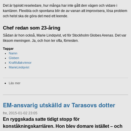
Det är typiskt reseledare, hur många har inte gått den vägen och vidare i
karriären. Flexibla och spontana blir de av vanan att improvisera, lösa problem
och helst ska de göra det med ett leende.
Chef redan som 23-åring
Sådan är hon också, Marie Lindqvist, vd för Stockholm Globes Arenas.
Det var
liksom meningen. Ja, och hon ler ofta, förresten.
Taggar
Namn
Globen
Kraftfullakvinnor
MarieLindqvist
Läs mer
EM-ansvarig utskälld av Tarasovs dotter
fre, 2015-01-02 23:05
En ryggskada satte tidigt stopp för
konståkningskarriären. Hon blev domare istället – och