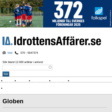
Mail
070 - 5647374
Sök bland 12.000 artiklar i arkivet:
Nyheter
Krönikor
Sport & spel
Nyhetsbrev
Arkiv
Om Idrottens Affärer
Globen