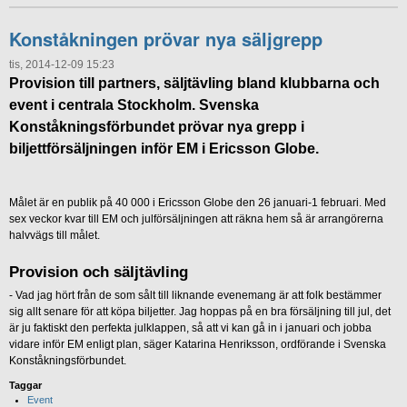
Konståkningen prövar nya säljgrepp
tis, 2014-12-09 15:23
Provision till partners, säljtävling bland klubbarna och
event i centrala Stockholm. Svenska
Konståkningsförbundet prövar nya grepp i
biljettförsäljningen inför EM i Ericsson Globe.
Målet är en publik på 40 000 i Ericsson Globe den 26 januari-1 februari. Med
sex veckor kvar till EM och julförsäljningen att räkna hem så är arrangörerna
halvvägs till målet.
Provision och säljtävling
- Vad jag hört från de som sålt till liknande evenemang är att folk bestämmer
sig allt senare för att köpa biljetter. Jag hoppas på en bra försäljning till jul, det
är ju faktiskt den perfekta julklappen, så att vi kan gå in i januari och jobba
vidare inför EM enligt plan, säger Katarina Henriksson, ordförande i Svenska
Konståkningsförbundet.
Taggar
Event