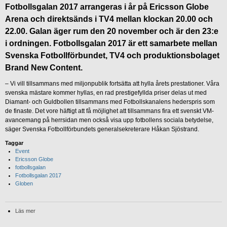
Fotbollsgalan 2017 arrangeras i år på Ericsson Globe
Arena och direktsänds i TV4 mellan klockan 20.00 och
22.00. Galan äger rum den 20 november och är den 23:e
i ordningen. Fotbollsgalan 2017 är ett samarbete mellan
Svenska Fotbollförbundet, TV4 och produktionsbolaget
Brand New Content.
– Vi vill tillsammans med miljonpublik fortsätta att hylla årets prestationer. Våra
svenska mästare kommer hyllas, en rad prestigefyllda priser delas ut med
Diamant- och Guldbollen tillsammans med Fotbollskanalens hederspris som
de finaste. Det vore häftigt att få möjlighet att tillsammans fira ett svenskt VM-
avancemang på herrsidan men också visa upp fotbollens sociala betydelse,
säger Svenska Fotbollförbundets generalsekreterare Håkan Sjöstrand.
Taggar
Event
Ericsson Globe
fotbollsgalan
Fotbollsgalan 2017
Globen
Läs mer