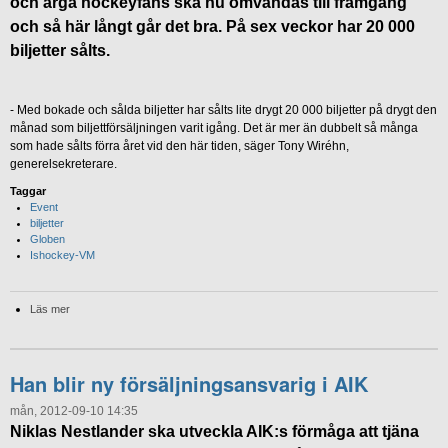
och arga hockeyfans ska nu omvändas till framgång
och så här långt går det bra. På sex veckor har 20 000
biljetter sålts.
- Med bokade och sålda biljetter har sålts lite drygt 20 000 biljetter på drygt den
månad som biljettförsäljningen varit igång. Det är mer än dubbelt så många
som hade sålts förra året vid den här tiden, säger Tony Wiréhn,
generelsekreterare.
Taggar
Event
biljetter
Globen
Ishockey-VM
Läs mer
Han blir ny försäljningsansvarig i AIK
mån, 2012-09-10 14:35
Niklas Nestlander ska utveckla AIK:s förmåga att tjäna