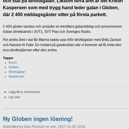
och ståt på Idrottsgalan. Liksom förra året är det Kristin
Kaspersen som med trygg hand leder galan i Globen,
där 2 400 middagsgäster sitter på första parkett.
2 400 gäster samlas och avnjuter en trerätters galamiddag och prisceremoni.
Galan direktsänds i SVT1, SVT Play och Sveriges Radio.
För andra året i rad får tittarna ladda upp inför Idrottsgalan med Brita Zackari
och Nassim Al Fakir. En rivstart på galakvällen där vi kommer att få möta den
ena idrottsstjärnan efter den andra.
Taggar
Event
Globen
Idrottsgalan
Kaspersen
Lägg till ny kommentar
Läs mer
Ny Globen ingen lösning!
Submitted by Dan Persson on sön, 2017-11-05 19:01