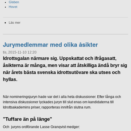
Globen
Hovet
Läs mer
Jurymedlemmar med olika åsikter
tis, 2015-11-10 12:20
Idrottsgalan närmare sig. Uppskattat och ifrågasatt,
åsikterna är många, men visar att åtskilliga ändå bryr sig
när årets bästa svenska idrottsutövare ska utses och
hyllas.
När nomineringsjuryn hade var det i alla heta diskussioner. Efter långa och
intensiva diskussioner lyckades juryn till slut enas om kandidaterna till
Idrottsakademins priser, rapporteras innifrån slutna rum.
"Tuffare än på länge"
Och juryns ordförande Lasse Granqvist medger: