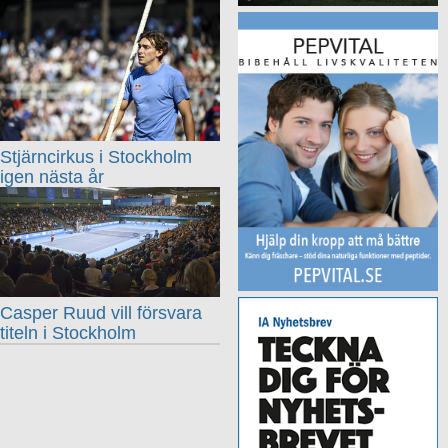
Stjärncirkus i Stockholm
igen nästa år
Casper Ruud vill försvara
titeln i Stockholm