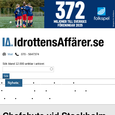
Mail
070 - 5647374
Sök bland 12.000 artiklar i arkivet:
Nyheter
Krönikor
Sport & spel
Nyhetsbrev
Arkiv
Om Idrottens Affärer
Affärer
I spåren av Corona
Arena
Event
Namn
Sponsring
TV-nyheter
Idrott & Turism