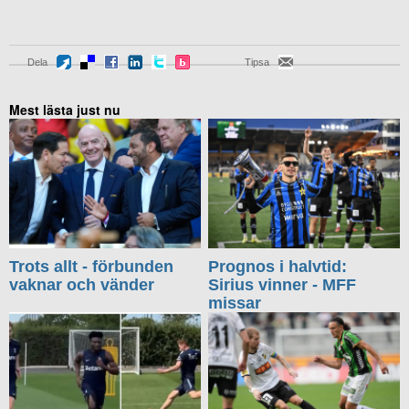
Dela
Tipsa
Mest lästa just nu
Trots allt - förbunden
Prognos i halvtid:
vaknar och vänder
Sirius vinner - MFF
missar