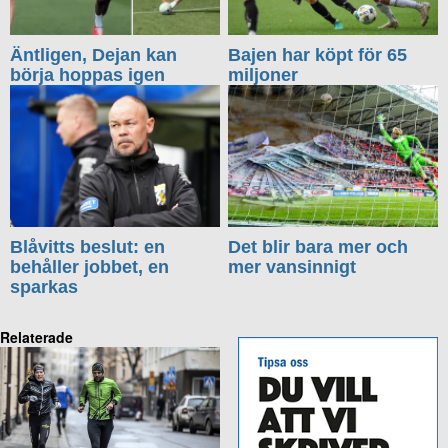
Äntligen, Dejan kan
Bajen har köpt för 65
börja hoppas igen
miljoner
Blåvitts beslut: en
Det blir bara mer och
behåller jobbet, en
mer vansinnigt
sparkas
Relaterade