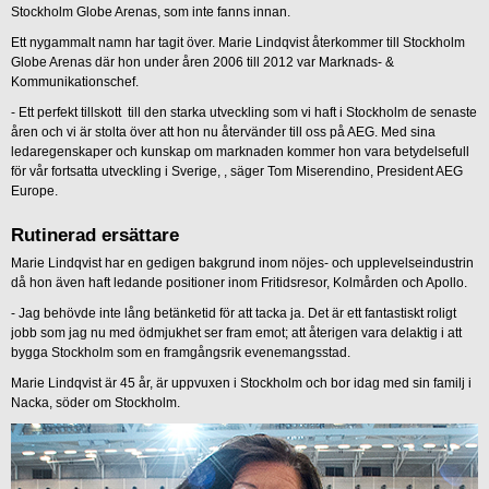
Stockholm Globe Arenas, som inte fanns innan.
Ett nygammalt namn har tagit över. Marie Lindqvist återkommer till Stockholm
Globe Arenas där hon under åren 2006 till 2012 var Marknads- &
Kommunikationschef.
- Ett perfekt tillskott till den starka utveckling som vi haft i Stockholm de senaste
åren och vi är stolta över att hon nu återvänder till oss på AEG. Med sina
ledaregenskaper och kunskap om marknaden kommer hon vara betydelsefull
för vår fortsatta utveckling i Sverige, , säger Tom Miserendino, President AEG
Europe.
Rutinerad ersättare
Marie Lindqvist har en gedigen bakgrund inom nöjes- och upplevelseindustrin
då hon även haft ledande positioner inom Fritidsresor, Kolmården och Apollo.
- Jag behövde inte lång betänketid för att tacka ja. Det är ett fantastiskt roligt
jobb som jag nu med ödmjukhet ser fram emot; att återigen vara delaktig i att
bygga Stockholm som en framgångsrik evenemangsstad.
Marie Lindqvist är 45 år, är uppvuxen i Stockholm och bor idag med sin familj i
Nacka, söder om Stockholm.