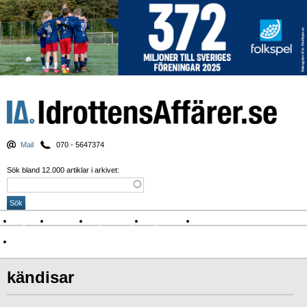
Mail
070 - 5647374
Sök bland 12.000 artiklar i arkivet:
Nyheter
Krönikor
Sport & spel
Nyhetsbrev
Arkiv
Om Idrottens Affärer
kändisar