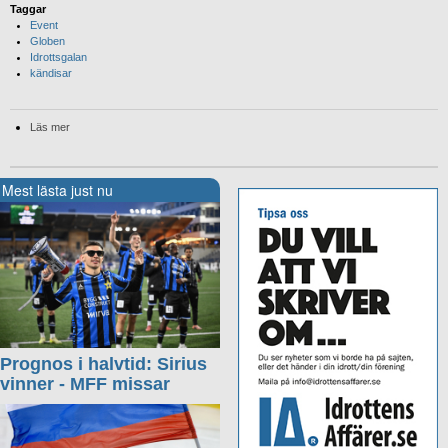
Taggar
Event
Globen
Idrottsgalan
kändisar
Läs mer
Mest lästa just nu
Prognos i halvtid: Sirius
vinner - MFF missar