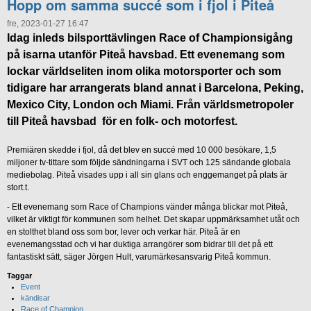
Hopp om samma succé som i fjol i Piteå
fre, 2023-01-27 16:47
Idag inleds bilsporttävlingen Race of Championsigång
på isarna utanför Piteå havsbad. Ett evenemang som
lockar världseliten inom olika motorsporter och som
tidigare har arrangerats bland annat i Barcelona, Peking,
Mexico City, London och Miami. Från världsmetropoler
till Piteå havsbad för en folk- och motorfest.
Premiären skedde i fjol, då det blev en succé med 10 000 besökare, 1,5
miljoner tv-tittare som följde sändningarna i SVT och 125 sändande globala
mediebolag. Piteå visades upp i all sin glans och enggemanget på plats är
stort.t.
- Ett evenemang som Race of Champions vänder många blickar mot Piteå,
vilket är viktigt för kommunen som helhet. Det skapar uppmärksamhet utåt och
en stolthet bland oss som bor, lever och verkar här. Piteå är en
evenemangsstad och vi har duktiga arrangörer som bidrar till det på ett
fantastiskt sätt, säger Jörgen Hult, varumärkesansvarig Piteå kommun.
Taggar
Event
kändisar
Race of Champion