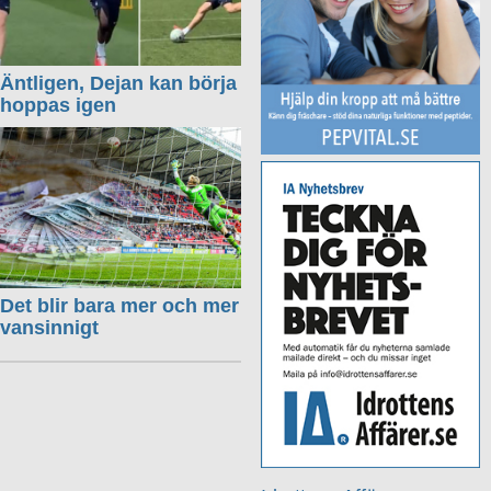
Äntligen, Dejan kan börja
hoppas igen
Det blir bara mer och mer
vansinnigt