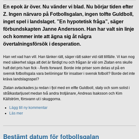
En epok är över. Nu vänder vi blad. Nu börjar tiden efter
Z. Ingen närvaro på Fotbollsgalan, ingen tolfte Guldboll,
inget spel i landslaget. ”En hypotetisk fråga”, säger
förbundskapten Janne Andersson. Han har valt sin linje
och kommer inte att ägna sig åt några
övertalningsförsök i desperation.
Han vet vad han vill. Han tänker rätt, säger rätt saker vid rätt tillfälle. Vi kan nog
med säkerhet säga att det är färdigt nu och frågan är väl om Zlatan ens skulle
haft det pris han fick - Årets forward. Borde inte priser som delas ut på en
svensk fotbollsgala vara belöningar för insatser i svensk fotboll? Borde det inte
kräva landslagsspel?
Zlatan avtackades ju redan i fjol med en elfte Guldboll, staty och som solist i
strålkastarljuset medan två andra trotjänare, Andreas Isaksson och Kim
Källström, försvann ut i skuggorna.
Lägg till ny kommentar
Läs mer
Bestämt datum för fotbollsgalan