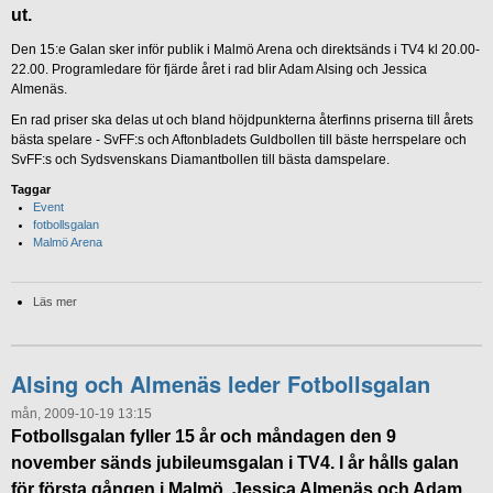
ut.
Den 15:e Galan sker inför publik i Malmö Arena och direktsänds i TV4 kl 20.00-
22.00. Programledare för fjärde året i rad blir Adam Alsing och Jessica
Almenäs.
En rad priser ska delas ut och bland höjdpunkterna återfinns priserna till årets
bästa spelare - SvFF:s och Aftonbladets Guldbollen till bäste herrspelare och
SvFF:s och Sydsvenskans Diamantbollen till bästa damspelare.
Taggar
Event
fotbollsgalan
Malmö Arena
Läs mer
Alsing och Almenäs leder Fotbollsgalan
mån, 2009-10-19 13:15
Fotbollsgalan fyller 15 år och måndagen den 9
november sänds jubileumsgalan i TV4. I år hålls galan
för första gången i Malmö. Jessica Almenäs och Adam