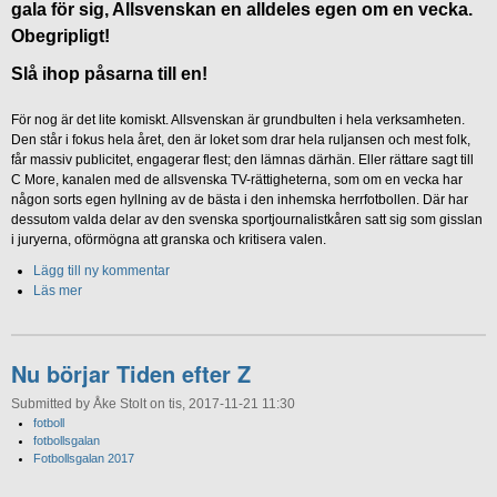
gala för sig, Allsvenskan en alldeles egen om en vecka.
Obegripligt!
Slå ihop påsarna till en!
För nog är det lite komiskt. Allsvenskan är grundbulten i hela verksamheten.
Den står i fokus hela året, den är loket som drar hela ruljansen och mest folk,
får massiv publicitet, engagerar flest; den lämnas därhän. Eller rättare sagt till
C More, kanalen med de allsvenska TV-rättigheterna, som om en vecka har
någon sorts egen hyllning av de bästa i den inhemska herrfotbollen. Där har
dessutom valda delar av den svenska sportjournalistkåren satt sig som gisslan
i juryerna, oförmögna att granska och kritisera valen.
Lägg till ny kommentar
Läs mer
Nu börjar Tiden efter Z
Submitted by Åke Stolt on tis, 2017-11-21 11:30
fotboll
fotbollsgalan
Fotbollsgalan 2017