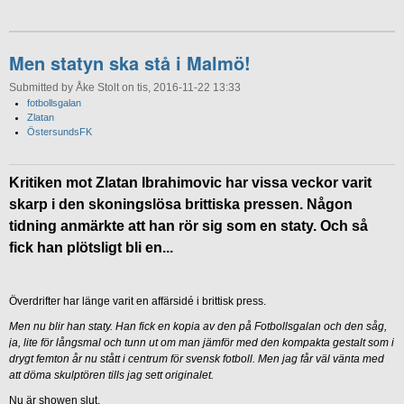
Men statyn ska stå i Malmö!
Submitted by Åke Stolt on tis, 2016-11-22 13:33
fotbollsgalan
Zlatan
ÖstersundsFK
Kritiken mot Zlatan Ibrahimovic har vissa veckor varit
skarp i den skoningslösa brittiska pressen. Någon
tidning anmärkte att han rör sig som en staty. Och så
fick han plötsligt bli en...
Överdrifter har länge varit en affärsidé i brittisk press.
Men nu blir han staty. Han fick en kopia av den på Fotbollsgalan och den såg,
ja, lite för långsmal och tunn ut om man jämför med den kompakta gestalt som i
drygt femton år nu stått i centrum för svensk fotboll. Men jag får väl vänta med
att döma skulptören tills jag sett originalet.
Nu är showen slut.