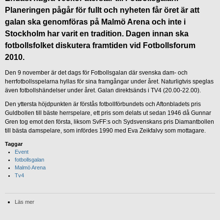
Planeringen pågår för fullt och nyheten får öret är att
galan ska genomföras på Malmö Arena och inte i
Stockholm har varit en tradition. Dagen innan ska
fotbollsfolket diskutera framtiden vid Fotbollsforum
2010.
Den 9 november är det dags för Fotbollsgalan där svenska dam- och
herrfotbollsspelarna hyllas för sina framgångar under året. Naturligtvis speglas
även fotbollshändelser under året. Galan direktsänds i TV4 (20.00-22.00).
Den yttersta höjdpunkten är förstås fotbollförbundets och Aftonbladets pris
Guldbollen till bäste herrspelare, ett pris som delats ut sedan 1946 då Gunnar
Gren tog emot den första, liksom SvFF:s och Sydsvenskans pris Diamantbollen
till bästa damspelare, som infördes 1990 med Eva Zeikfalvy som mottagare.
Taggar
Event
fotbollsgalan
Malmö Arena
Tv4
Läs mer