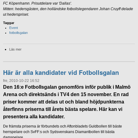
FC Köpenhamn. Prisutdelare var 'Dallas'.
Mitten: hedersgästen, den holländske fotbollslegendaren Johan Cruyff delade
ut hederspriset.
Taggar
Event
fotbollsgalan
Läs mer
Här är alla kandidater vid Fotbollsgalan
fre, 2010-10-22 16:52
Den 16:e Fotbollsgalan genomförs inför publik i Malmö
Arena och direktsänds i TV4 den 15 november. En rad
priser kommer att delas ut och bland höjdpunkterna
återfinns priserna till årets bästa spelare. Här kan vi
presentera alla kandidater.
De främsta priserna är förbundets och Aftonbladets Guldbollen till bäste
herrspelare och SvFF:s och Sydsvenskans Diamantbollen till bästa
damspelare.