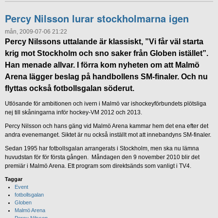
Percy Nilsson lurar stockholmarna igen
mån, 2009-07-06 21:22
Percy Nilssons uttalande är klassiskt, ”Vi får väl starta
krig mot Stockholm och sno saker från Globen istället”.
Han menade allvar. I förra kom nyheten om att Malmö
Arena lägger beslag på handbollens SM-finaler. Och nu
flyttas också fotbollsgalan söderut.
Utlösande för ambitionen och ivern i Malmö var ishockeyförbundets plötsliga
nej till skåningarna inför hockey-VM 2012 och 2013.
Percy Nilsson och hans gäng vid Malmö Arena kammar hem det ena efter det
andra evenemanget. Siktet är nu också inställt mot att innebandyns SM-finaler.
Sedan 1995 har fotbollsgalan arrangerats i Stockholm, men ska nu lämna
huvudstan för för första gången. Måndagen den 9 november 2010 blir det
premiär i Malmö Arena. Ett program som direktsänds som vanligt i TV4.
Taggar
Event
fotbollsgalan
Globen
Malmö Arena