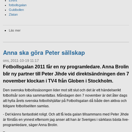
Event
fotbollsgalan
Guldbollen
Zlatan
Läs mer
Anna ska göra Peter sällskap
ons, 2011-10-19 11:17
Fotbollsgalan 2011 får en ny programledare. Anna Brolin
blir ny partner till Peter Jihde vid direktsändningen den 7
november klockan i TV4 från Globen i Stockholm.
Den svenska fotbollssäsongen lider mot sitt slut och det är ett händelserikt
fotbollsår som ska sammanfattas. Måndagen den 7 november är det åter dags
att hylla årets svenska fotbollshjältar på Fotbollsgalan då både den aktiva och
tidigare fotbollseliten samlas.
- Det känns fantastiskt roligt. Och att få leda galan tillsammans med Peter Jihde
är förstås en ynnest eftersom jag anser att han är Sveriges i särklass bästa live-
programledare, säger Anna Brolin.