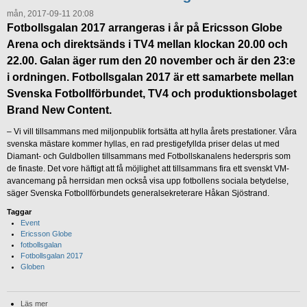
mån, 2017-09-11 20:08
Fotbollsgalan 2017 arrangeras i år på Ericsson Globe
Arena och direktsänds i TV4 mellan klockan 20.00 och
22.00. Galan äger rum den 20 november och är den 23:e
i ordningen. Fotbollsgalan 2017 är ett samarbete mellan
Svenska Fotbollförbundet, TV4 och produktionsbolaget
Brand New Content.
– Vi vill tillsammans med miljonpublik fortsätta att hylla årets prestationer. Våra
svenska mästare kommer hyllas, en rad prestigefyllda priser delas ut med
Diamant- och Guldbollen tillsammans med Fotbollskanalens hederspris som
de finaste. Det vore häftigt att få möjlighet att tillsammans fira ett svenskt VM-
avancemang på herrsidan men också visa upp fotbollens sociala betydelse,
säger Svenska Fotbollförbundets generalsekreterare Håkan Sjöstrand.
Taggar
Event
Ericsson Globe
fotbollsgalan
Fotbollsgalan 2017
Globen
Läs mer