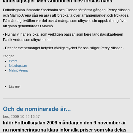
landslagsspel. Men Guldbollen blev förstås hans.
Fotbollsgalan lämnade Stockholm och Globen för första gången. Percy Nilsson
och Malmö Arena såg en ära i att försöka ta över arrangemanget och lyckades.
På måndagskvällen var det också många som uttryckte sin uppskattning över
att galan genomfördes i Malmö.
- Nu när vi har en lokal som verkligen passar, som förre landslagskaptenen
Patrik Andersson uttryckte det.
- Det här evenemanget betyder väldigt mycket för oss, säger Percy Nilsson-
Taggar
Event
fotbollsgalan
Malmö Arena
Läs mer
Och de nominerade är...
tors, 2009-10-22 16:57
Inför Fotbollsgalan 2009 måndagen den 9 november är
nu nomineringarna klara inför alla priser som ska delas