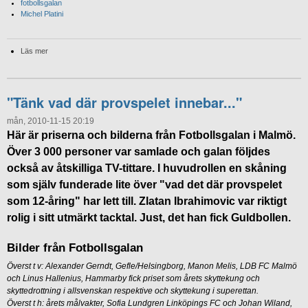
fotbollsgalan
Michel Platini
Läs mer
"Tänk vad där provspelet innebar..."
mån, 2010-11-15 20:19
Här är priserna och bilderna från Fotbollsgalan i Malmö.
Över 3 000 personer var samlade och galan följdes
också av åtskilliga TV-tittare. I huvudrollen en skåning
som själv funderade lite över "vad det där provspelet
som 12-åring" har lett till. Zlatan Ibrahimovic var riktigt
rolig i sitt utmärkt tacktal. Just, det han fick Guldbollen.
Bilder från Fotbollsgalan
Överst t v: Alexander Gerndt, Gefle/Helsingborg, Manon Melis, LDB FC Malmö
och Linus Hallenius, Hammarby fick priset som årets skyttekung och
skyttedrottning i allsvenskan respektive och skyttekung i superettan.
Överst t h: årets målvakter, Sofia Lundgren Linköpings FC och Johan Wiland,