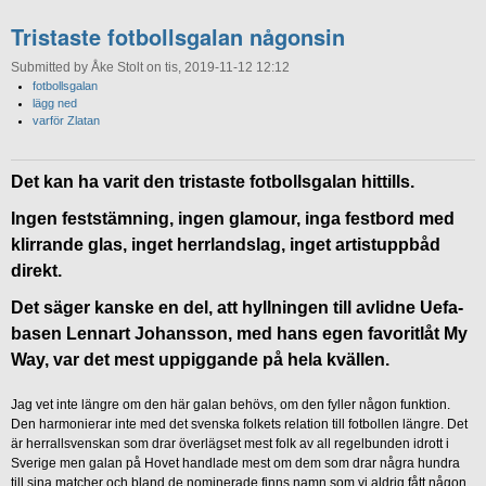
Tristaste fotbollsgalan någonsin
Submitted by Åke Stolt on tis, 2019-11-12 12:12
fotbollsgalan
lägg ned
varför Zlatan
Det kan ha varit den tristaste fotbollsgalan hittills.
Ingen feststämning, ingen glamour, inga festbord med
klirrande glas, inget herrlandslag, inget artistuppbåd
direkt.
Det säger kanske en del, att hyllningen till avlidne Uefa-
basen Lennart Johansson, med hans egen favoritlåt My
Way, var det mest uppiggande på hela kvällen.
Jag vet inte längre om den här galan behövs, om den fyller någon funktion.
Den harmonierar inte med det svenska folkets relation till fotbollen längre. Det
är herrallsvenskan som drar överlägset mest folk av all regelbunden idrott i
Sverige men galan på Hovet handlade mest om dem som drar några hundra
till sina matcher och bland de nominerade finns namn som vi aldrig fått någon