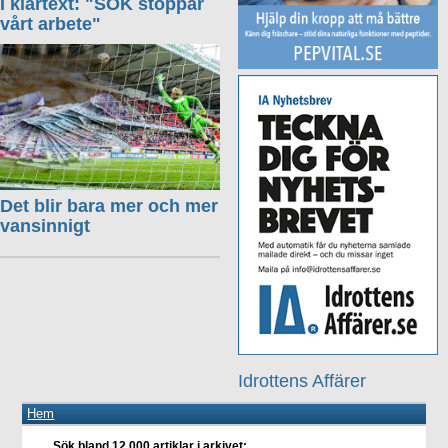
I klartext: "SOK stoppar
vårt arbete"
Det blir bara mer och mer
vansinnigt
Idrottens Affärer
Hem
Sök bland 12.000 artiklar i arkivet: