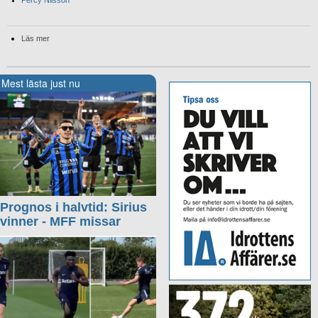
Percy Nilsson
Läs mer
Mest lästa just nu
Prognos i halvtid: Sirius
vinner - MFF missar