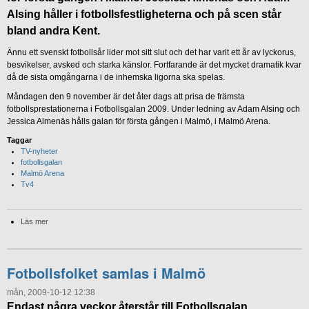
Alsing håller i fotbollsfestligheterna och på scen står
bland andra Kent.
Ännu ett svenskt fotbollsår lider mot sitt slut och det har varit ett år av lyckorus,
besvikelser, avsked och starka känslor. Fortfarande är det mycket dramatik kvar
då de sista omgångarna i de inhemska ligorna ska spelas.
Måndagen den 9 november är det åter dags att prisa de främsta
fotbollsprestationerna i Fotbollsgalan 2009. Under ledning av Adam Alsing och
Jessica Almenäs hålls galan för första gången i Malmö, i Malmö Arena.
Taggar
TV-nyheter
fotbollsgalan
Malmö Arena
Tv4
Läs mer
Fotbollsfolket samlas i Malmö
mån, 2009-10-12 12:38
Endast några veckor återstår till Fotbollsgalan.