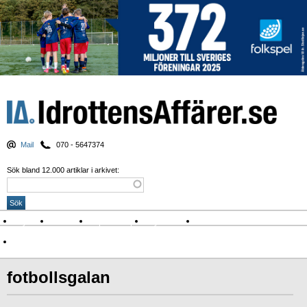
Mail
070 - 5647374
Sök bland 12.000 artiklar i arkivet:
Nyheter
Krönikor
Sport & spel
Nyhetsbrev
Arkiv
Om Idrottens Affärer
fotbollsgalan