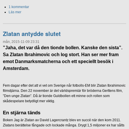
1 kommentar
Läs mer
Zlatan antydde slutet
mån, 2015-11-09 23:31
”Jaha, det var då den tionde bollen. Kanske den sista”.
Sa Zlatan Ibrahimovic och log stort. Han ser mer fram
emot Danmarksmatcherna och ett speciellt besök i
Amsterdam.
Fem dagar efter det att vi vet om Sverige når fotbolls-EM blir Zlatan Ibrahimovic
filmstjärna. Den 22 november är det världspremiär för bröderna Gerttens film,
”Den unge Zlatan”. Då är tionde Guldbollen ett minne och rollen som
skådespelare betydligt mer viktig.
En stjärna tänds
Boken Jag är Zlatan av David Lagercrantz blev en succé när den kom 2011.
Zlatans berättelse fångade och lockade många. Drygt 1,5 miljoner ex har sålts