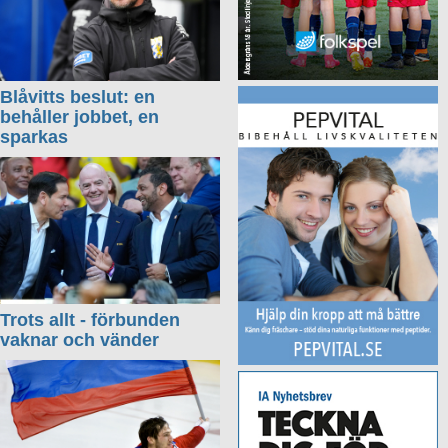
Blåvitts beslut: en
behåller jobbet, en
sparkas
Trots allt - förbunden
vaknar och vänder