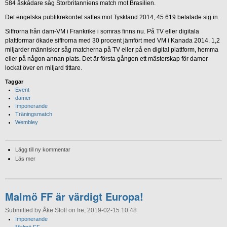
584 åskådare såg Storbritanniens match mot Brasilien.
Det engelska publikrekordet sattes mot Tyskland 2014, 45 619 betalade sig in.
Siffrorna från dam-VM i Frankrike i somras finns nu. På TV eller digitala
plattformar ökade siffrorna med 30 procent jämfört med VM i Kanada 2014. 1,2
miljarder människor såg matcherna på TV eller på en digital plattform, hemma
eller på någon annan plats. Det är första gången ett mästerskap för damer
lockat över en miljard tittare.
Taggar
Event
damer
Imponerande
Träningsmatch
Wembley
Lägg till ny kommentar
Läs mer
Malmö FF är värdigt Europa!
Submitted by Åke Stolt on fre, 2019-02-15 10:48
Imponerande