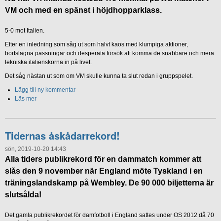
VM och med en spänst i höjdhopparklass.
5-0 mot Italien.
Efter en inledning som såg ut som halvt kaos med klumpiga aktioner,
bortslagna passningar och desperata försök att komma de snabbare och mera
tekniska italienskorna in på livet.
Det såg nästan ut som om VM skulle kunna ta slut redan i gruppspelet.
Lägg till ny kommentar
Läs mer
Tidernas åskådarrekord!
sön, 2019-10-20 14:43
Alla tiders publikrekord för en dammatch kommer att
slås den 9 november när England möte Tyskland i en
träningslandskamp på Wembley. De 90 000 biljetterna är
slutsålda!
Det gamla publikrekordet för damfotboll i England sattes under OS 2012 då 70