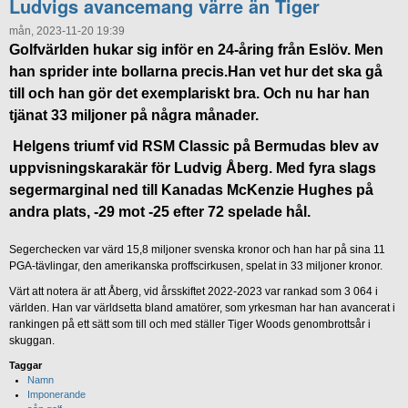
Ludvigs avancemang värre än Tiger
mån, 2023-11-20 19:39
Golfvärlden hukar sig inför en 24-åring från Eslöv. Men
han sprider inte bollarna precis.Han vet hur det ska gå
till och han gör det exemplariskt bra. Och nu har han
tjänat 33 miljoner på några månader.
Helgens triumf vid RSM Classic på Bermudas blev av
uppvisningskarakär för Ludvig Åberg. Med fyra slags
segermarginal ned till Kanadas McKenzie Hughes på
andra plats, -29 mot -25 efter 72 spelade hål.
Segerchecken var värd 15,8 miljoner svenska kronor och han har på sina 11
PGA-tävlingar, den amerikanska proffscirkusen, spelat in 33 miljoner kronor.
Värt att notera är att Åberg, vid årsskiftet 2022-2023 var rankad som 3 064 i
världen. Han var världsetta bland amatörer, som yrkesman har han avancerat i
rankingen på ett sätt som till och med ställer Tiger Woods genombrottsår i
skuggan.
Taggar
Namn
Imponerande