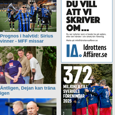
Prognos i halvtid: Sirius
vinner - MFF missar
Äntligen, Dejan kan träna
igen