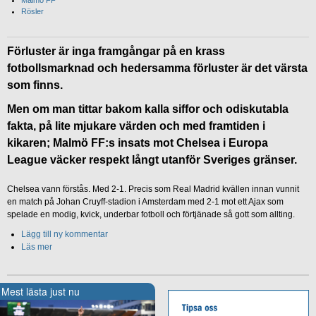
Malmö FF
Rösler
Förluster är inga framgångar på en krass
fotbollsmarknad och hedersamma förluster är det värsta
som finns.
Men om man tittar bakom kalla siffor och odiskutabla
fakta, på lite mjukare värden och med framtiden i
kikaren; Malmö FF:s insats mot Chelsea i Europa
League väcker respekt långt utanför Sveriges gränser.
Chelsea vann förstås. Med 2-1. Precis som Real Madrid kvällen innan vunnit
en match på Johan Cruyff-stadion i Amsterdam med 2-1 mot ett Ajax som
spelade en modig, kvick, underbar fotboll och förtjänade så gott som allting.
Lägg till ny kommentar
Läs mer
Mest lästa just nu