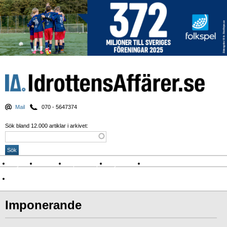
Mail
070 - 5647374
Sök bland 12.000 artiklar i arkivet:
Nyheter
Krönikor
Sport & spel
Nyhetsbrev
Arkiv
Om Idrottens Affärer
Imponerande