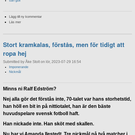
sån golf
Lägg till ny kommentar
Läs mer
Stort kramkalas, förstås, men för tidigt att
ropa hej
Submitted by Åke Stolt on lör, 2023-07-29 16:54
Imponerande
Nickmål
Minns ni Ralf Edström?
Nej alla gör det förstås inte, 70-talet var hans storhetstid,
han höll en bit in på nittiotalet, han är den bäste
huvudspelare svensk fotboll haft.
Han nickade inte. Han sköt med skallen.
Nu har vi Amanda Ilestedt. Tre nickmål på två matcher i