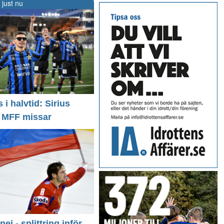
 just nu
i halvtid: Sirius
- MFF missar
 nej - splittring inför