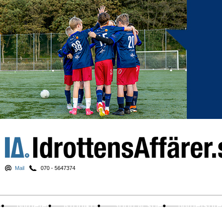
Mail
070 - 5647374
Nyheter
Krönikor
Sport & spel
Nyhetsbr