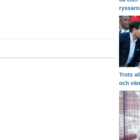
ryssarn
Trots a
och vä