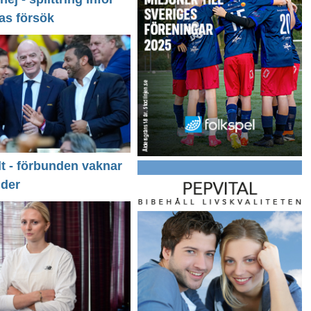
as försök
llt - förbunden vaknar
nder