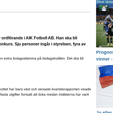
Mest lästa
 ordförande i AIK Fotboll AB. Han ska bli
nkurs. Sju personer ingår i styrelsen, fyra av
Prognos 
 en extra bolagsstämma på tisdagskvällen. Det ska bli
vinner 
kottet har bara växt och senaste kvartalsrapporten visade
sta utgifter fortsatt att ticka medan intäkterna har varit
Ja eller