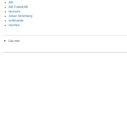
AIK
AIK Fotboll AB
ekonomi
Johan Strömberg
ordförande
styrelse
Läs mer