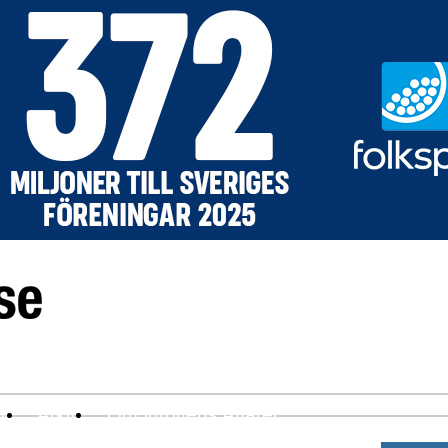
ev
Arkiv
Om Idrottens Affärer