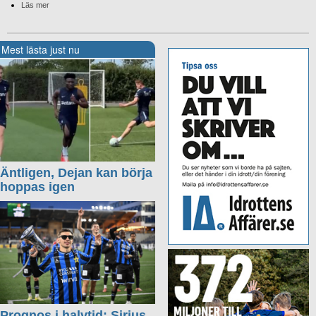
Läs mer
Mest lästa just nu
Äntligen, Dejan kan börja
hoppas igen
Prognos i halvtid: Sirius