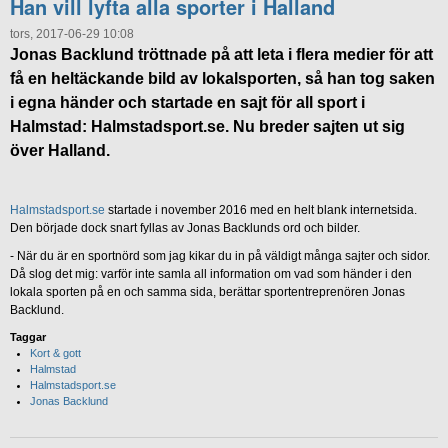
Han vill lyfta alla sporter i Halland
tors, 2017-06-29 10:08
Jonas Backlund tröttnade på att leta i flera medier för att
få en heltäckande bild av lokalsporten, så han tog saken
i egna händer och startade en sajt för all sport i
Halmstad: Halmstadsport.se. Nu breder sajten ut sig
över Halland.
Halmstadsport.se
startade i november 2016 med en helt blank internetsida.
Den började dock snart fyllas av Jonas Backlunds ord och bilder.
- När du är en sportnörd som jag kikar du in på väldigt många sajter och sidor.
Då slog det mig: varför inte samla all information om vad som händer i den
lokala sporten på en och samma sida, berättar sportentreprenören Jonas
Backlund.
Taggar
Kort & gott
Halmstad
Halmstadsport.se
Jonas Backlund