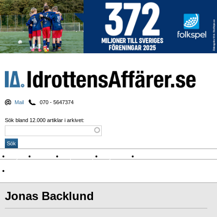
Mail
070 - 5647374
Sök bland 12.000 artiklar i arkivet:
Nyheter
Krönikor
Sport & spel
Nyhetsbrev
Arkiv
Om Idrottens Affärer
Jonas Backlund