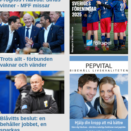
vinner - MFF missar
Trots allt - förbunden
vaknar och vänder
Blåvitts beslut: en
behåller jobbet, en
sparkas